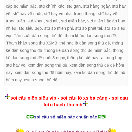
cặp số miền bắc
,
stđ chính xác
,
stđ gan
,
stđ hàng ngày
,
stđ hay
về
,
stđ hay về nhất
,
stđ hay ve nhat trong thang
,
stđ hay về
trong tuần
,
stđ khan
,
stđ mb
,
stđ miền bắc
,
stđ miền bắc ăn bao
nhiêu
,
stđ siêu đẹp
,
stđ so mien phi
,
stđ so phat tai
,
stđ so sieu
vip
,
Tần suất dàn song thủ đề
,
tham khảo dàn song thủ đề
,
Tham khảo song thu XSMB
,
thế nào là dàn song thủ đề
,
thống
kê dàn song thủ đề
,
thống kê dàn song thủ đề miền bắc
,
thống
kê dàn song thủ đề nuôi 3 ngày
,
thống kê stđ hay ra
,
tong hop
stđ hay ve
,
xem dàn song thủ đề
,
xem dàn song thủ đề đề hôm
nay
,
xem dàn song thủ đề hôm nay
,
xem kq dàn song thủ đề mb
hôm nay
,
xsmb song thủ đề
soi cầu xiên siêu víp - soi cầu lô xs ba càng - soi cau
loto bach thu mb
soi cầu số miền bắc chuẩn xác