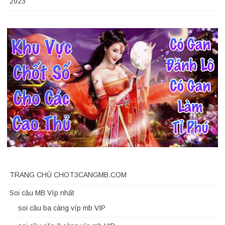
2023
TRANG CHỦ CHOT3CANGMB.COM
Soi cầu MB Víp nhất
soi cầu ba càng víp mb VIP