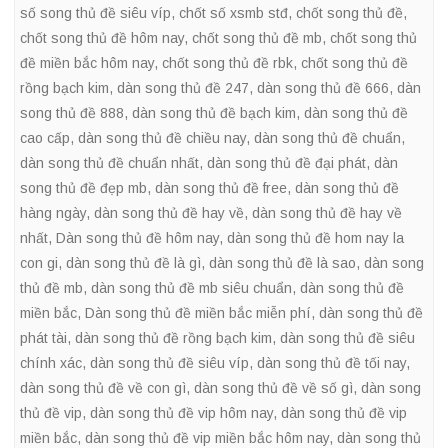
số song thủ đề siêu víp
,
chốt số xsmb stđ
,
chốt song thủ đề
,
chốt song thủ đề hôm nay
,
chốt song thủ đề mb
,
chốt song thủ
đề miền bắc hôm nay
,
chốt song thủ đề rbk
,
chốt song thủ đề
rồng bạch kim
,
dàn song thủ đề 247
,
dàn song thủ đề 666
,
dàn
song thủ đề 888
,
dàn song thủ đề bạch kim
,
dàn song thủ đề
cao cấp
,
dàn song thủ đề chiều nay
,
dàn song thủ đề chuẩn
,
dàn song thủ đề chuẩn nhất
,
dàn song thủ đề đại phát
,
dàn
song thủ đề đẹp mb
,
dàn song thủ đề free
,
dàn song thủ đề
hàng ngày
,
dàn song thủ đề hay về
,
dàn song thủ đề hay về
nhất
,
Dàn song thủ đề hôm nay
,
dàn song thủ đề hom nay la
con gi
,
dàn song thủ đề là gì
,
dàn song thủ đề là sao
,
dàn song
thủ đề mb
,
dàn song thủ đề mb siêu chuẩn
,
dàn song thủ đề
miền bắc
,
Dàn song thủ đề miền bắc miễn phí
,
dàn song thủ đề
phát tài
,
dàn song thủ đề rồng bạch kim
,
dàn song thủ đề siêu
chính xác
,
dàn song thủ đề siêu víp
,
dàn song thủ đề tối nay
,
dàn song thủ đề về con gì
,
dàn song thủ đề về số gì
,
dàn song
thủ đề vip
,
dàn song thủ đề vip hôm nay
,
dàn song thủ đề vip
miền bắc
,
dàn song thủ đề vip miền bắc hôm nay
,
dàn song thủ