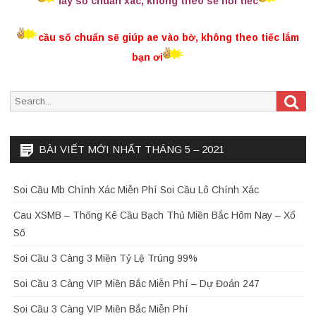
lấy số chuẩn xác, không theo sẽ hối tiếc
cầu số chuẩn sẽ giúp ae vào bờ, không theo tiếc lắm
bạn ơi
Sea
Search
for:
BÀI VIẾT MỚI NHẤT THÁNG 5 – 2021
Soi Cầu Mb Chính Xác Miễn Phí Soi Cầu Lô Chính Xác
Cau XSMB – Thống Kê Cầu Bạch Thủ Miền Bắc Hôm Nay – Xổ
Số
Soi Cầu 3 Càng 3 Miền Tỷ Lệ Trúng 99%
Soi Cầu 3 Càng VIP Miền Bắc Miễn Phí – Dự Đoán 247
Soi Cầu 3 Càng VIP Miền Bắc Miễn Phí