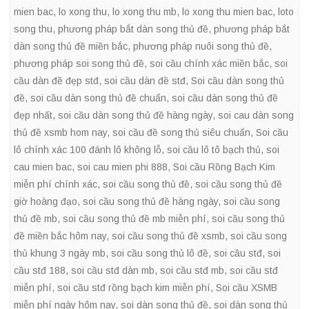
mien bac
,
lo xong thu
,
lo xong thu mb
,
lo xong thu mien bac
,
loto
song thu
,
phương pháp bắt dàn song thủ đề
,
phương pháp bắt
dàn song thủ đề miền bắc
,
phương pháp nuôi song thủ đề
,
phương pháp soi song thủ đề
,
soi cầu chính xác miền bắc
,
soi
cầu dàn đề đẹp stđ
,
soi cầu dàn đề stđ
,
Soi cầu dàn song thủ
đề
,
soi cầu dàn song thủ đề chuẩn
,
soi cầu dàn song thủ đề
đẹp nhất
,
soi cầu dàn song thủ đề hàng ngày
,
soi cau dàn song
thủ đề xsmb hom nay
,
soi cầu đề song thủ siêu chuẩn
,
Soi cầu
lô chính xác 100 đánh lô không lỗ
,
soi cầu lô tô bạch thủ
,
soi
cau mien bac
,
soi cau mien phi 888
,
Soi cầu Rồng Bạch Kim
miễn phí chính xác
,
soi cầu song thủ đề
,
soi cầu song thủ đề
giờ hoàng đạo
,
soi cầu song thủ đề hàng ngày
,
soi cầu song
thủ đề mb
,
soi cầu song thủ đề mb miễn phí
,
soi cầu song thủ
đề miền bắc hôm nay
,
soi cầu song thủ đề xsmb
,
soi cầu song
thủ khung 3 ngày mb
,
soi cầu song thủ lô đề
,
soi cầu stđ
,
soi
cầu stđ 188
,
soi cầu stđ dàn mb
,
soi cầu stđ mb
,
soi cầu stđ
miễn phí
,
soi cầu stđ rồng bạch kim miễn phí
,
Soi cầu XSMB
miễn phí ngày hôm nay
,
soi dàn song thủ đề
,
soi dàn song thủ