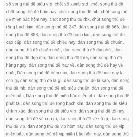
số song thủ đề siêu víp
,
chốt số xsmb stđ
,
chốt song thủ đề
,
chốt song thủ đề hôm nay
,
chốt song thủ đề mb
,
chốt song thủ
đề miền bắc hôm nay
,
chốt song thủ đề rbk
,
chốt song thủ đề
rồng bạch kim
,
dàn song thủ đề 247
,
dàn song thủ đề 666
,
dàn
song thủ đề 888
,
dàn song thủ đề bạch kim
,
dàn song thủ đề
cao cấp
,
dàn song thủ đề chiều nay
,
dàn song thủ đề chuẩn
,
dàn song thủ đề chuẩn nhất
,
dàn song thủ đề đại phát
,
dàn
song thủ đề đẹp mb
,
dàn song thủ đề free
,
dàn song thủ đề
hàng ngày
,
dàn song thủ đề hay về
,
dàn song thủ đề hay về
nhất
,
Dàn song thủ đề hôm nay
,
dàn song thủ đề hom nay la
con gi
,
dàn song thủ đề là gì
,
dàn song thủ đề là sao
,
dàn song
thủ đề mb
,
dàn song thủ đề mb siêu chuẩn
,
dàn song thủ đề
miền bắc
,
Dàn song thủ đề miền bắc miễn phí
,
dàn song thủ đề
phát tài
,
dàn song thủ đề rồng bạch kim
,
dàn song thủ đề siêu
chính xác
,
dàn song thủ đề siêu víp
,
dàn song thủ đề tối nay
,
dàn song thủ đề về con gì
,
dàn song thủ đề về số gì
,
dàn song
thủ đề vip
,
dàn song thủ đề vip hôm nay
,
dàn song thủ đề vip
miền bắc
,
dàn song thủ đề vip miền bắc hôm nay
,
dàn song thủ