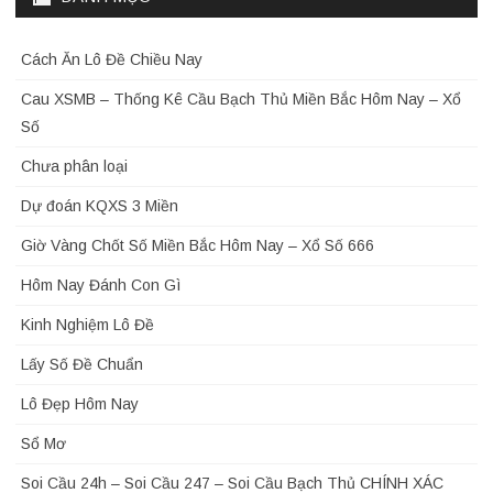
Cách Ăn Lô Đề Chiều Nay
Cau XSMB – Thống Kê Cầu Bạch Thủ Miền Bắc Hôm Nay – Xổ
Số
Chưa phân loại
Dự đoán KQXS 3 Miền
Giờ Vàng Chốt Số Miền Bắc Hôm Nay – Xổ Số 666
Hôm Nay Đánh Con Gì
Kinh Nghiệm Lô Đề
Lấy Số Đề Chuẩn
Lô Đẹp Hôm Nay
Sổ Mơ
Soi Cầu 24h – Soi Cầu 247 – Soi Cầu Bạch Thủ CHÍNH XÁC