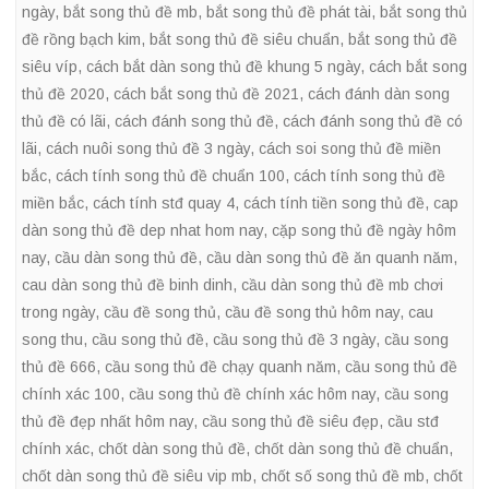
ngày
,
bắt song thủ đề mb
,
bắt song thủ đề phát tài
,
bắt song thủ
đề rồng bạch kim
,
bắt song thủ đề siêu chuẩn
,
bắt song thủ đề
siêu víp
,
cách bắt dàn song thủ đề khung 5 ngày
,
cách bắt song
thủ đề 2020
,
cách bắt song thủ đề 2021
,
cách đánh dàn song
thủ đề có lãi
,
cách đánh song thủ đề
,
cách đánh song thủ đề có
lãi
,
cách nuôi song thủ đề 3 ngày
,
cách soi song thủ đề miền
bắc
,
cách tính song thủ đề chuẩn 100
,
cách tính song thủ đề
miền bắc
,
cách tính stđ quay 4
,
cách tính tiền song thủ đề
,
cap
dàn song thủ đề dep nhat hom nay
,
cặp song thủ đề ngày hôm
nay
,
cầu dàn song thủ đề
,
cầu dàn song thủ đề ăn quanh năm
,
cau dàn song thủ đề binh dinh
,
cầu dàn song thủ đề mb chơi
trong ngày
,
cầu đề song thủ
,
cầu đề song thủ hôm nay
,
cau
song thu
,
cầu song thủ đề
,
cầu song thủ đề 3 ngày
,
cầu song
thủ đề 666
,
cầu song thủ đề chạy quanh năm
,
cầu song thủ đề
chính xác 100
,
cầu song thủ đề chính xác hôm nay
,
cầu song
thủ đề đẹp nhất hôm nay
,
cầu song thủ đề siêu đẹp
,
cầu stđ
chính xác
,
chốt dàn song thủ đề
,
chốt dàn song thủ đề chuẩn
,
chốt dàn song thủ đề siêu vip mb
,
chốt số song thủ đề mb
,
chốt