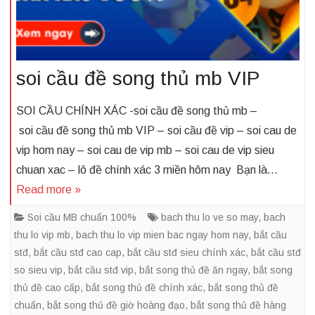
soi cầu đề song thủ mb VIP
SOI CẦU CHÍNH XÁC -soi cầu đề song thủ mb –
soi cầu đề song thủ mb VIP – soi cầu đề vip – soi cau de
vip hom nay – soi cau de vip mb – soi cau de vip sieu
chuan xac – lô đề chính xác 3 miền hôm nay Bạn là…
Read more »
Soi cầu MB chuẩn 100%
bach thu lo ve so may
,
bach
thu lo vip mb
,
bach thu lo vip mien bac ngay hom nay
,
bắt cầu
stđ
,
bắt cầu stđ cao cap
,
bắt cầu stđ sieu chính xác
,
bắt cầu stđ
so sieu vip
,
bắt cầu stđ vip
,
bắt song thủ đề ăn ngay
,
bắt song
thủ đề cao cấp
,
bắt song thủ đề chính xác
,
bắt song thủ đề
chuẩn
,
bắt song thủ đề giờ hoàng đạo
,
bắt song thủ đề hàng