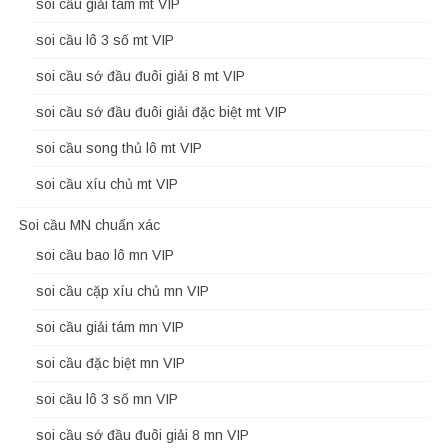
soi cầu giải tám mt VIP
soi cầu lô 3 số mt VIP
soi cầu sớ đầu đuôi giải 8 mt VIP
soi cầu sớ đầu đuôi giải đặc biệt mt VIP
soi cầu song thủ lô mt VIP
soi cầu xíu chủ mt VIP
Soi cầu MN chuẩn xác
soi cầu bao lô mn VIP
soi cầu cặp xíu chủ mn VIP
soi cầu giải tám mn VIP
soi cầu đặc biệt mn VIP
soi cầu lô 3 số mn VIP
soi cầu sớ đầu đuôi giải 8 mn VIP