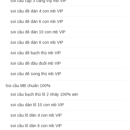
soi cầu cặp 3 càng víp mb VIP
soi cầu đề dàn 4 con mb VIP
soi cầu đề dàn 6 con mb VIP
soi cầu đề dàn 10 con mb VIP
soi cầu đề dàn 8 con mb VIP
soi cầu đề bạch thủ mb VIP
soi cầu đề đầu đuôi mb VIP
soi cầu đề song thủ mb VIP
Soi cầu MB chuẩn 100%
soi cầu bạch thủ lô 2 nháy 100% win
soi cầu dàn lô 10 con mb VIP
soi cầu lô dàn 4 con mb VIP
soi cầu lô dàn 6 con mb VIP