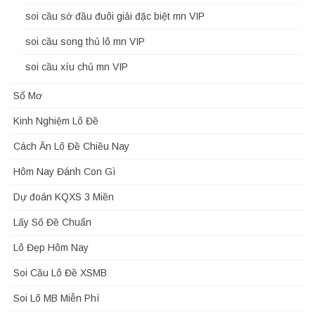
soi cầu sớ đầu đuôi giải đặc biệt mn VIP
soi cầu song thủ lô mn VIP
soi cầu xíu chủ mn VIP
Sổ Mơ
Kinh Nghiệm Lô Đề
Cách Ăn Lô Đề Chiều Nay
Hôm Nay Đánh Con Gì
Dự đoán KQXS 3 Miền
Lấy Số Đề Chuẩn
Lô Đẹp Hôm Nay
Soi Cầu Lô Đề XSMB
Soi Lô MB Miễn Phí