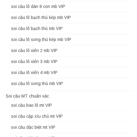
soi cầu lô dàn 8 con mb VIP
soi cầu lô bạch thủ kép mb VIP
soi cầu lô bạch thủ mb VIP
soi cầu lô song thủ kép mb VIP
soi cầu lô xiên 2 mb VIP
soi cầu lô xiên 3 mb VIP
soi cầu lô xiên 4 mb VIP
soi cầu lô song thủ mb VIP
Soi cầu MT chuẩn xác
soi cầu bao lô mt VIP
soi cầu cặp xíu chủ mt VIP
soi cầu đặc biệt mt VIP