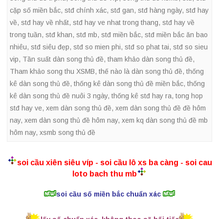
cặp số miền bắc
,
stđ chính xác
,
stđ gan
,
stđ hàng ngày
,
stđ hay
về
,
stđ hay về nhất
,
stđ hay ve nhat trong thang
,
stđ hay về
trong tuần
,
stđ khan
,
stđ mb
,
stđ miền bắc
,
stđ miền bắc ăn bao
nhiêu
,
stđ siêu đẹp
,
stđ so mien phi
,
stđ so phat tai
,
stđ so sieu
vip
,
Tần suất dàn song thủ đề
,
tham khảo dàn song thủ đề
,
Tham khảo song thu XSMB
,
thế nào là dàn song thủ đề
,
thống
kê dàn song thủ đề
,
thống kê dàn song thủ đề miền bắc
,
thống
kê dàn song thủ đề nuôi 3 ngày
,
thống kê stđ hay ra
,
tong hop
stđ hay ve
,
xem dàn song thủ đề
,
xem dàn song thủ đề đề hôm
nay
,
xem dàn song thủ đề hôm nay
,
xem kq dàn song thủ đề mb
hôm nay
,
xsmb song thủ đề
soi cầu xiên siêu víp - soi cầu lô xs ba càng - soi cau
loto bach thu mb
soi cầu số miền bắc chuẩn xác