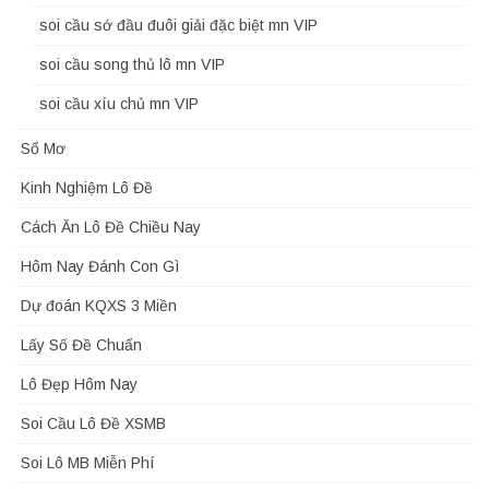
soi cầu sớ đầu đuôi giải đặc biệt mn VIP
soi cầu song thủ lô mn VIP
soi cầu xíu chủ mn VIP
Sổ Mơ
Kinh Nghiệm Lô Đề
Cách Ăn Lô Đề Chiều Nay
Hôm Nay Đánh Con Gì
Dự đoán KQXS 3 Miền
Lấy Số Đề Chuẩn
Lô Đẹp Hôm Nay
Soi Cầu Lô Đề XSMB
Soi Lô MB Miễn Phí