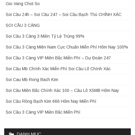
Gio Vang Chot So
Soi Cầu 24h – Soi Cầu 247 – Soi Cầu Bạch Thủ CHÍNH XÁC
SOI CẦU 3 CÀNG
Soi Cầu 3 Càng 3 Miền Tỷ Lệ Trúng 99%
Soi Cầu 3 Càng Miền Nam Cực Chuẩn Miễn Phí Hôm Nay 100%
Soi Cầu 3 Càng VIP Miền Bắc Miễn Phí – Dự Đoán 247
Soi Cầu Mb Chính Xác Miễn Phí Soi Cầu Lô Chính Xác
Soi Cau Mb Rong Bach Kim
Soi Cầu Miền Bắc Chính Xác 100 – Cầu Lô XSMB Hôm Nay
Soi Cầu Rồng Bạch Kim 666 Hôm Nay Miễn Phí
Soi Cầu 3 Càng VIP Miền Bắc Miễn Phí
DANH MỤC