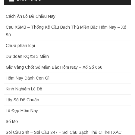
Cách Ăn Lô Đề Chiều Nay
Cau XSMB – Thống Kê Cầu Bạch Thủ Miền Bắc Hôm Nay – Xổ
Số
Chưa phân loại
Dự đoán KQXS 3 Miền
Giờ Vàng Chốt Số Miền Bắc Hôm Nay – Xổ Số 666
Hôm Nay Đánh Con Gì
Kinh Nghiệm Lô Đề
Lấy Số Đề Chuẩn
Lô Đẹp Hôm Nay
Sổ Mơ
Soi Cầu 24h – Soi Cầu 247 – Soi Cầu Bạch Thủ CHÍNH XÁC