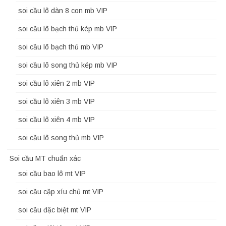
soi cầu lô dàn 8 con mb VIP
soi cầu lô bạch thủ kép mb VIP
soi cầu lô bạch thủ mb VIP
soi cầu lô song thủ kép mb VIP
soi cầu lô xiên 2 mb VIP
soi cầu lô xiên 3 mb VIP
soi cầu lô xiên 4 mb VIP
soi cầu lô song thủ mb VIP
Soi cầu MT chuẩn xác
soi cầu bao lô mt VIP
soi cầu cặp xíu chủ mt VIP
soi cầu đặc biệt mt VIP