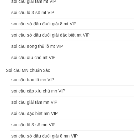
soi cầu giải tám mt VIP
soi cầu lô 3 số mt VIP
soi cầu sớ đầu đuôi giải 8 mt VIP
soi cầu sớ đầu đuôi giải đặc biệt mt VIP
soi cầu song thủ lô mt VIP
soi cầu xíu chủ mt VIP
Soi cầu MN chuẩn xác
soi cầu bao lô mn VIP
soi cầu cặp xíu chủ mn VIP
soi cầu giải tám mn VIP
soi cầu đặc biệt mn VIP
soi cầu lô 3 số mn VIP
soi cầu sớ đầu đuôi giải 8 mn VIP