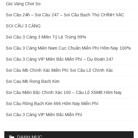
Gio Vang Chot So
Soi Cầu 24h – Soi Cầu 247 – Soi Cầu Bạch Thủ CHÍNH XÁC
SOI CẦU 3 CÀNG
Soi Cầu 3 Càng 3 Miền Tỷ Lệ Trúng 99%
Soi Cầu 3 Càng Miền Nam Cực Chuẩn Miễn Phí Hôm Nay 100%
Soi Cầu 3 Càng VIP Miền Bắc Miễn Phí – Dự Đoán 247
Soi Cầu Mb Chính Xác Miễn Phí Soi Cầu Lô Chính Xác
Soi Cau Mb Rong Bach Kim
Soi Cầu Miền Bắc Chính Xác 100 – Cầu Lô XSMB Hôm Nay
Soi Cầu Rồng Bạch Kim 666 Hôm Nay Miễn Phí
Soi Cầu 3 Càng VIP Miền Bắc Miễn Phí
DANH MỤC