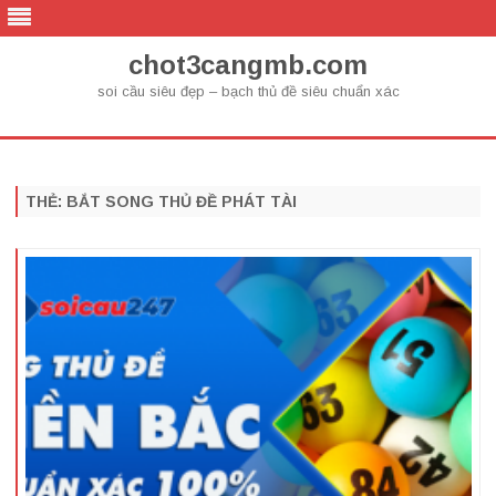
chot3cangmb.com
soi cầu siêu đẹp – bạch thủ đề siêu chuẩn xác
Skip
to
content
THẺ:
BẮT SONG THỦ ĐỀ PHÁT TÀI