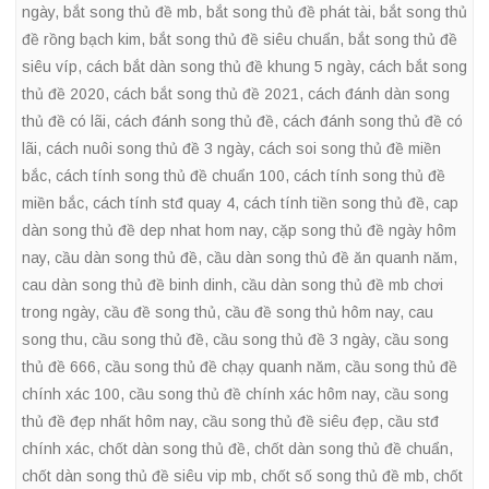
ngày
,
bắt song thủ đề mb
,
bắt song thủ đề phát tài
,
bắt song thủ
đề rồng bạch kim
,
bắt song thủ đề siêu chuẩn
,
bắt song thủ đề
siêu víp
,
cách bắt dàn song thủ đề khung 5 ngày
,
cách bắt song
thủ đề 2020
,
cách bắt song thủ đề 2021
,
cách đánh dàn song
thủ đề có lãi
,
cách đánh song thủ đề
,
cách đánh song thủ đề có
lãi
,
cách nuôi song thủ đề 3 ngày
,
cách soi song thủ đề miền
bắc
,
cách tính song thủ đề chuẩn 100
,
cách tính song thủ đề
miền bắc
,
cách tính stđ quay 4
,
cách tính tiền song thủ đề
,
cap
dàn song thủ đề dep nhat hom nay
,
cặp song thủ đề ngày hôm
nay
,
cầu dàn song thủ đề
,
cầu dàn song thủ đề ăn quanh năm
,
cau dàn song thủ đề binh dinh
,
cầu dàn song thủ đề mb chơi
trong ngày
,
cầu đề song thủ
,
cầu đề song thủ hôm nay
,
cau
song thu
,
cầu song thủ đề
,
cầu song thủ đề 3 ngày
,
cầu song
thủ đề 666
,
cầu song thủ đề chạy quanh năm
,
cầu song thủ đề
chính xác 100
,
cầu song thủ đề chính xác hôm nay
,
cầu song
thủ đề đẹp nhất hôm nay
,
cầu song thủ đề siêu đẹp
,
cầu stđ
chính xác
,
chốt dàn song thủ đề
,
chốt dàn song thủ đề chuẩn
,
chốt dàn song thủ đề siêu vip mb
,
chốt số song thủ đề mb
,
chốt