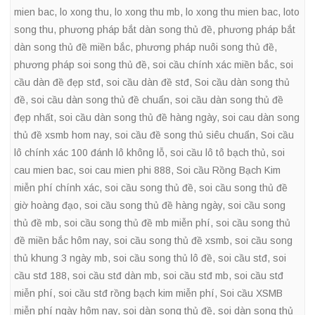
mien bac
,
lo xong thu
,
lo xong thu mb
,
lo xong thu mien bac
,
loto
song thu
,
phương pháp bắt dàn song thủ đề
,
phương pháp bắt
dàn song thủ đề miền bắc
,
phương pháp nuôi song thủ đề
,
phương pháp soi song thủ đề
,
soi cầu chính xác miền bắc
,
soi
cầu dàn đề đẹp stđ
,
soi cầu dàn đề stđ
,
Soi cầu dàn song thủ
đề
,
soi cầu dàn song thủ đề chuẩn
,
soi cầu dàn song thủ đề
đẹp nhất
,
soi cầu dàn song thủ đề hàng ngày
,
soi cau dàn song
thủ đề xsmb hom nay
,
soi cầu đề song thủ siêu chuẩn
,
Soi cầu
lô chính xác 100 đánh lô không lỗ
,
soi cầu lô tô bạch thủ
,
soi
cau mien bac
,
soi cau mien phi 888
,
Soi cầu Rồng Bạch Kim
miễn phí chính xác
,
soi cầu song thủ đề
,
soi cầu song thủ đề
giờ hoàng đạo
,
soi cầu song thủ đề hàng ngày
,
soi cầu song
thủ đề mb
,
soi cầu song thủ đề mb miễn phí
,
soi cầu song thủ
đề miền bắc hôm nay
,
soi cầu song thủ đề xsmb
,
soi cầu song
thủ khung 3 ngày mb
,
soi cầu song thủ lô đề
,
soi cầu stđ
,
soi
cầu stđ 188
,
soi cầu stđ dàn mb
,
soi cầu stđ mb
,
soi cầu stđ
miễn phí
,
soi cầu stđ rồng bạch kim miễn phí
,
Soi cầu XSMB
miễn phí ngày hôm nay
,
soi dàn song thủ đề
,
soi dàn song thủ