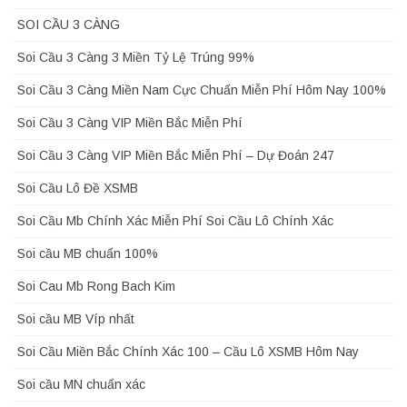
SOI CẦU 3 CÀNG
Soi Cầu 3 Càng 3 Miền Tỷ Lệ Trúng 99%
Soi Cầu 3 Càng Miền Nam Cực Chuẩn Miễn Phí Hôm Nay 100%
Soi Cầu 3 Càng VIP Miền Bắc Miễn Phí
Soi Cầu 3 Càng VIP Miền Bắc Miễn Phí – Dự Đoán 247
Soi Cầu Lô Đề XSMB
Soi Cầu Mb Chính Xác Miễn Phí Soi Cầu Lô Chính Xác
Soi cầu MB chuẩn 100%
Soi Cau Mb Rong Bach Kim
Soi cầu MB Víp nhất
Soi Cầu Miền Bắc Chính Xác 100 – Cầu Lô XSMB Hôm Nay
Soi cầu MN chuẩn xác