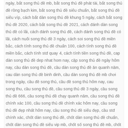
ngày
,
bắt song thủ đề mb
,
bắt song thủ đề phát tài
,
bắt song thủ
đề rồng bạch kim
,
bắt song thủ đề siêu chuẩn
,
bắt song thủ đề
siêu víp
,
cách bắt dàn song thủ đề khung 5 ngày
,
cách bắt song
thủ đề 2020
,
cách bắt song thủ đề 2021
,
cách đánh dàn song
thủ đề có lãi
,
cách đánh song thủ đề
,
cách đánh song thủ đề có
lãi
,
cách nuôi song thủ đề 3 ngày
,
cách soi song thủ đề miền
bắc
,
cách tính song thủ đề chuẩn 100
,
cách tính song thủ đề
miền bắc
,
cách tính stđ quay 4
,
cách tính tiền song thủ đề
,
cap
dàn song thủ đề dep nhat hom nay
,
cặp song thủ đề ngày hôm
nay
,
cầu dàn song thủ đề
,
cầu dàn song thủ đề ăn quanh năm
,
cau dàn song thủ đề binh dinh
,
cầu dàn song thủ đề mb chơi
trong ngày
,
cầu đề song thủ
,
cầu đề song thủ hôm nay
,
cau
song thu
,
cầu song thủ đề
,
cầu song thủ đề 3 ngày
,
cầu song
thủ đề 666
,
cầu song thủ đề chạy quanh năm
,
cầu song thủ đề
chính xác 100
,
cầu song thủ đề chính xác hôm nay
,
cầu song
thủ đề đẹp nhất hôm nay
,
cầu song thủ đề siêu đẹp
,
cầu stđ
chính xác
,
chốt dàn song thủ đề
,
chốt dàn song thủ đề chuẩn
,
chốt dàn song thủ đề siêu vip mb
,
chốt số song thủ đề mb
,
chốt