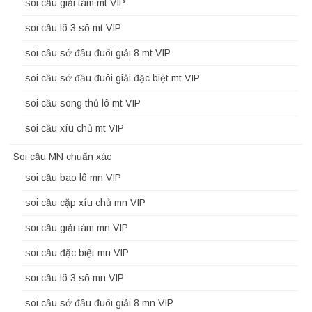
soi cầu giải tám mt VIP
soi cầu lô 3 số mt VIP
soi cầu sớ đầu đuôi giải 8 mt VIP
soi cầu sớ đầu đuôi giải đặc biệt mt VIP
soi cầu song thủ lô mt VIP
soi cầu xíu chủ mt VIP
Soi cầu MN chuẩn xác
soi cầu bao lô mn VIP
soi cầu cặp xíu chủ mn VIP
soi cầu giải tám mn VIP
soi cầu đặc biệt mn VIP
soi cầu lô 3 số mn VIP
soi cầu sớ đầu đuôi giải 8 mn VIP