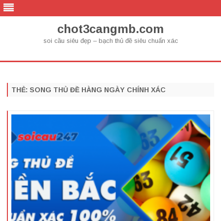
chot3cangmb.com
soi cầu siêu đẹp – bạch thủ đề siêu chuẩn xác
Skip
to
content
THẺ:
SONG THỦ ĐỀ HÀNG NGÀY CHÍNH XÁC