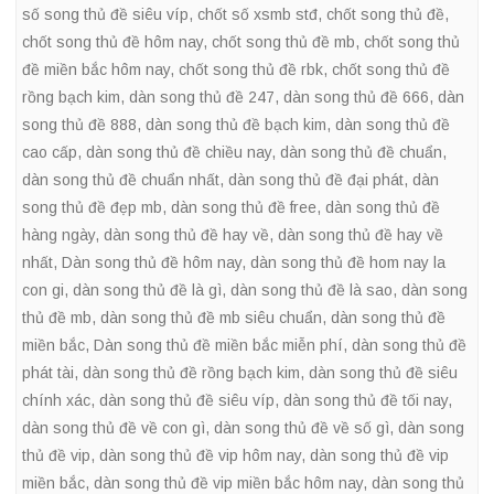
số song thủ đề siêu víp
,
chốt số xsmb stđ
,
chốt song thủ đề
,
chốt song thủ đề hôm nay
,
chốt song thủ đề mb
,
chốt song thủ
đề miền bắc hôm nay
,
chốt song thủ đề rbk
,
chốt song thủ đề
rồng bạch kim
,
dàn song thủ đề 247
,
dàn song thủ đề 666
,
dàn
song thủ đề 888
,
dàn song thủ đề bạch kim
,
dàn song thủ đề
cao cấp
,
dàn song thủ đề chiều nay
,
dàn song thủ đề chuẩn
,
dàn song thủ đề chuẩn nhất
,
dàn song thủ đề đại phát
,
dàn
song thủ đề đẹp mb
,
dàn song thủ đề free
,
dàn song thủ đề
hàng ngày
,
dàn song thủ đề hay về
,
dàn song thủ đề hay về
nhất
,
Dàn song thủ đề hôm nay
,
dàn song thủ đề hom nay la
con gi
,
dàn song thủ đề là gì
,
dàn song thủ đề là sao
,
dàn song
thủ đề mb
,
dàn song thủ đề mb siêu chuẩn
,
dàn song thủ đề
miền bắc
,
Dàn song thủ đề miền bắc miễn phí
,
dàn song thủ đề
phát tài
,
dàn song thủ đề rồng bạch kim
,
dàn song thủ đề siêu
chính xác
,
dàn song thủ đề siêu víp
,
dàn song thủ đề tối nay
,
dàn song thủ đề về con gì
,
dàn song thủ đề về số gì
,
dàn song
thủ đề vip
,
dàn song thủ đề vip hôm nay
,
dàn song thủ đề vip
miền bắc
,
dàn song thủ đề vip miền bắc hôm nay
,
dàn song thủ