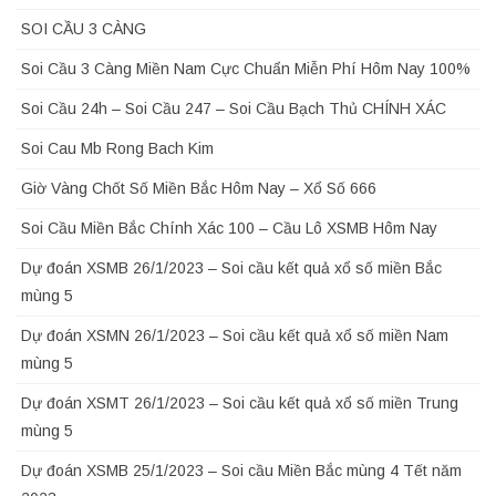
SOI CẦU 3 CÀNG
Soi Cầu 3 Càng Miền Nam Cực Chuẩn Miễn Phí Hôm Nay 100%
Soi Cầu 24h – Soi Cầu 247 – Soi Cầu Bạch Thủ CHÍNH XÁC
Soi Cau Mb Rong Bach Kim
Giờ Vàng Chốt Số Miền Bắc Hôm Nay – Xổ Số 666
Soi Cầu Miền Bắc Chính Xác 100 – Cầu Lô XSMB Hôm Nay
Dự đoán XSMB 26/1/2023 – Soi cầu kết quả xổ số miền Bắc
mùng 5
Dự đoán XSMN 26/1/2023 – Soi cầu kết quả xổ số miền Nam
mùng 5
Dự đoán XSMT 26/1/2023 – Soi cầu kết quả xổ số miền Trung
mùng 5
Dự đoán XSMB 25/1/2023 – Soi cầu Miền Bắc mùng 4 Tết năm