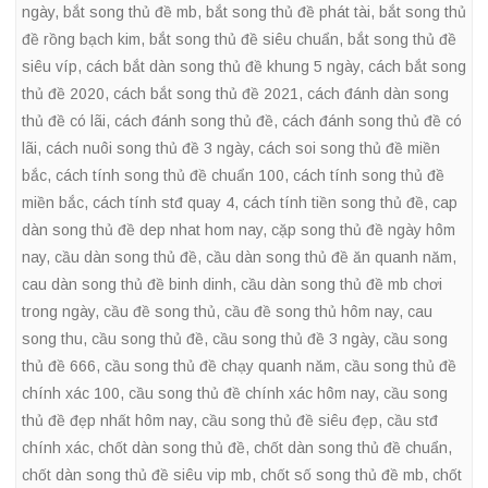
ngày
,
bắt song thủ đề mb
,
bắt song thủ đề phát tài
,
bắt song thủ
đề rồng bạch kim
,
bắt song thủ đề siêu chuẩn
,
bắt song thủ đề
siêu víp
,
cách bắt dàn song thủ đề khung 5 ngày
,
cách bắt song
thủ đề 2020
,
cách bắt song thủ đề 2021
,
cách đánh dàn song
thủ đề có lãi
,
cách đánh song thủ đề
,
cách đánh song thủ đề có
lãi
,
cách nuôi song thủ đề 3 ngày
,
cách soi song thủ đề miền
bắc
,
cách tính song thủ đề chuẩn 100
,
cách tính song thủ đề
miền bắc
,
cách tính stđ quay 4
,
cách tính tiền song thủ đề
,
cap
dàn song thủ đề dep nhat hom nay
,
cặp song thủ đề ngày hôm
nay
,
cầu dàn song thủ đề
,
cầu dàn song thủ đề ăn quanh năm
,
cau dàn song thủ đề binh dinh
,
cầu dàn song thủ đề mb chơi
trong ngày
,
cầu đề song thủ
,
cầu đề song thủ hôm nay
,
cau
song thu
,
cầu song thủ đề
,
cầu song thủ đề 3 ngày
,
cầu song
thủ đề 666
,
cầu song thủ đề chạy quanh năm
,
cầu song thủ đề
chính xác 100
,
cầu song thủ đề chính xác hôm nay
,
cầu song
thủ đề đẹp nhất hôm nay
,
cầu song thủ đề siêu đẹp
,
cầu stđ
chính xác
,
chốt dàn song thủ đề
,
chốt dàn song thủ đề chuẩn
,
chốt dàn song thủ đề siêu vip mb
,
chốt số song thủ đề mb
,
chốt