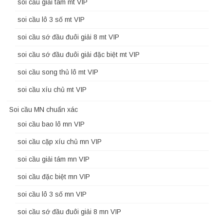
soi cầu giải tám mt VIP
soi cầu lô 3 số mt VIP
soi cầu sớ đầu đuôi giải 8 mt VIP
soi cầu sớ đầu đuôi giải đặc biệt mt VIP
soi cầu song thủ lô mt VIP
soi cầu xíu chủ mt VIP
Soi cầu MN chuẩn xác
soi cầu bao lô mn VIP
soi cầu cặp xíu chủ mn VIP
soi cầu giải tám mn VIP
soi cầu đặc biệt mn VIP
soi cầu lô 3 số mn VIP
soi cầu sớ đầu đuôi giải 8 mn VIP