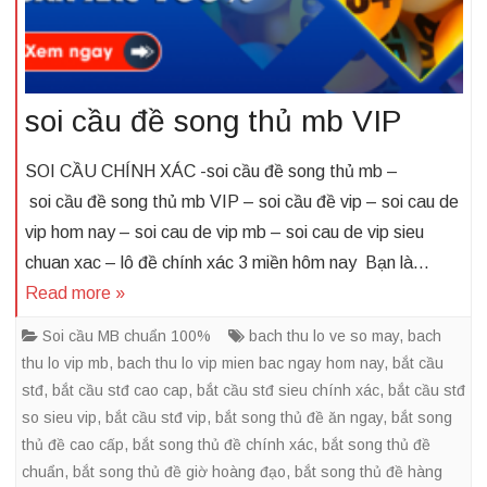
soi cầu đề song thủ mb VIP
SOI CẦU CHÍNH XÁC -soi cầu đề song thủ mb –
soi cầu đề song thủ mb VIP – soi cầu đề vip – soi cau de
vip hom nay – soi cau de vip mb – soi cau de vip sieu
chuan xac – lô đề chính xác 3 miền hôm nay Bạn là…
Read more »
Soi cầu MB chuẩn 100%
bach thu lo ve so may
,
bach
thu lo vip mb
,
bach thu lo vip mien bac ngay hom nay
,
bắt cầu
stđ
,
bắt cầu stđ cao cap
,
bắt cầu stđ sieu chính xác
,
bắt cầu stđ
so sieu vip
,
bắt cầu stđ vip
,
bắt song thủ đề ăn ngay
,
bắt song
thủ đề cao cấp
,
bắt song thủ đề chính xác
,
bắt song thủ đề
chuẩn
,
bắt song thủ đề giờ hoàng đạo
,
bắt song thủ đề hàng