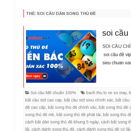
MB VIP
THẺ:
SOI CẦU DÀN SONG THỦ ĐỀ
SOI CẦU 
MB VIP
soi cầu
SOI CẦU 
MB VIP
SOI CẦU CHÍN
soi cầu đề vip
SOI CẦU
sieu chuan xa
VIP
SOI CẦU 
VIP
Soi cầu MB chuẩn 100%
bach thu lo ve so may
,
b
bắt cầu stđ cao cap
,
bắt cầu stđ sieu chính xác
,
bắt cầu 
SOI CẦU
đề cao cấp
,
bắt song thủ đề chính xác
,
bắt song thủ đề 
MB VIP
song thủ đề mb
,
bắt song thủ đề phát tài
,
bắt song thủ đ
cách bắt dàn song thủ đề khung 5 ngày
,
cách bắt song t
lãi
,
cách đánh song thủ đề
,
cách đánh song thủ đề có lãi