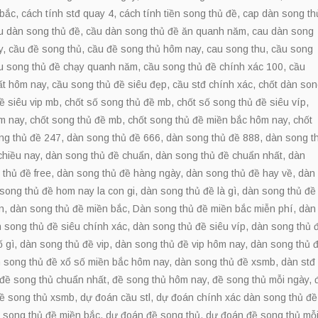
 bắc
,
cách tính stđ quay 4
,
cách tính tiền song thủ đề
,
cap dàn song th
SOI CẦU LÔ SONG THỦ
u dàn song thủ đề
,
cầu dàn song thủ đề ăn quanh năm
,
cau dàn song
y
,
cầu đề song thủ
,
cầu đề song thủ hôm nay
,
cau song thu
,
cầu song
MB VIP
u song thủ đề chạy quanh năm
,
cầu song thủ đề chính xác 100
,
cầu
ất hôm nay
,
cầu song thủ đề siêu đẹp
,
cầu stđ chính xác
,
chốt dàn son
ề siêu vip mb
,
chốt số song thủ đề mb
,
chốt số song thủ đề siêu víp
,
m nay
,
chốt song thủ đề mb
,
chốt song thủ đề miền bắc hôm nay
,
chốt
ng thủ đề 247
,
dàn song thủ đề 666
,
dàn song thủ đề 888
,
dàn song t
chiều nay
,
dàn song thủ đề chuẩn
,
dàn song thủ đề chuẩn nhất
,
dàn
thủ đề free
,
dàn song thủ đề hàng ngày
,
dàn song thủ đề hay về
,
dàn
song thủ đề hom nay la con gi
,
dàn song thủ đề là gì
,
dàn song thủ đề 
n
,
dàn song thủ đề miền bắc
,
Dàn song thủ đề miền bắc miễn phí
,
dàn
 song thủ đề siêu chính xác
,
dàn song thủ đề siêu víp
,
dàn song thủ 
ố gì
,
dàn song thủ đề vip
,
dàn song thủ đề vip hôm nay
,
dàn song thủ 
 song thủ đề xổ số miền bắc hôm nay
,
dàn song thủ đề xsmb
,
dàn stđ
đề song thủ chuẩn nhất
,
đề song thủ hôm nay
,
đề song thủ mỗi ngày
,
ề song thủ xsmb
,
dự đoán cầu stl
,
dự đoán chính xác dàn song thủ đề
 song thủ đề miền bắc
,
dự đoán đề song thủ
,
dự đoán đề song thủ mỗ