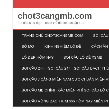
chot3cangmb.com
soi cầu siêu đẹp – bạch thủ đề siêu chuẩn xác
TRANG CHỦ CHOT3CANGMB.COM
SOI CẦU
SỔ MƠ
KINH NGHIỆM LÔ ĐỀ
CÁCH ĂN 
SOI CẦU 
VIP
LÔ ĐẸP HÔM NAY
SOI CẦU LÔ ĐỀ XSMB
SOI CẦU 
SOI CẦU 24H – SOI CẦU 247 – SOI CẦU BẠCH TH
MB VIP
SOI CẦU 3 CÀNG MIỀN NAM CỰC CHUẨN MIỄN P
SOI CẦU 
SOI CẦU MB CHÍNH XÁC MIỄN PHÍ SOI CẦU LÔ 
MB VIP
SOI CẦU RỒNG BẠCH KIM 666 HÔM NAY MIỄN PH
SOI CẦU 