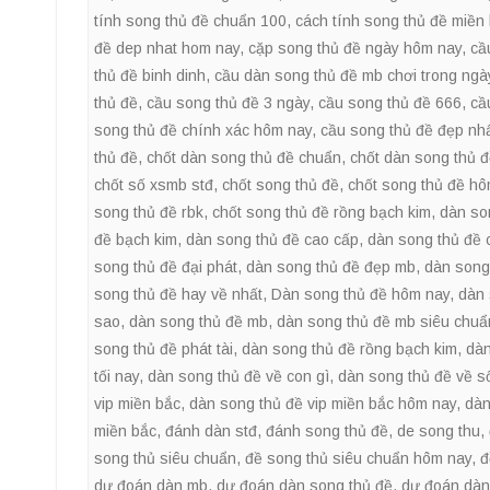
tính song thủ đề chuẩn 100
,
cách tính song thủ đề miền
đề dep nhat hom nay
,
cặp song thủ đề ngày hôm nay
,
cầ
thủ đề binh dinh
,
cầu dàn song thủ đề mb chơi trong ngà
thủ đề
,
cầu song thủ đề 3 ngày
,
cầu song thủ đề 666
,
cầ
song thủ đề chính xác hôm nay
,
cầu song thủ đề đẹp nh
thủ đề
,
chốt dàn song thủ đề chuẩn
,
chốt dàn song thủ đ
chốt số xsmb stđ
,
chốt song thủ đề
,
chốt song thủ đề hô
song thủ đề rbk
,
chốt song thủ đề rồng bạch kim
,
dàn so
đề bạch kim
,
dàn song thủ đề cao cấp
,
dàn song thủ đề 
song thủ đề đại phát
,
dàn song thủ đề đẹp mb
,
dàn song 
song thủ đề hay về nhất
,
Dàn song thủ đề hôm nay
,
dàn 
sao
,
dàn song thủ đề mb
,
dàn song thủ đề mb siêu chuẩ
song thủ đề phát tài
,
dàn song thủ đề rồng bạch kim
,
dàn
tối nay
,
dàn song thủ đề về con gì
,
dàn song thủ đề về s
vip miền bắc
,
dàn song thủ đề vip miền bắc hôm nay
,
dàn
miền bắc
,
đánh dàn stđ
,
đánh song thủ đề
,
de song thu
,
song thủ siêu chuẩn
,
đề song thủ siêu chuẩn hôm nay
,
đ
dự đoán dàn mb
,
dự đoán dàn song thủ đề
,
dự đoán dàn