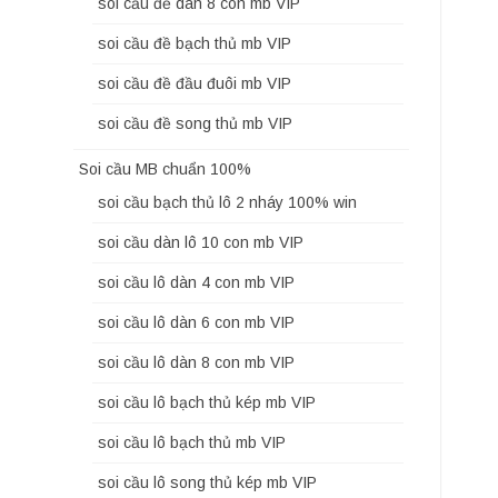
soi cầu đề dàn 8 con mb VIP
soi cầu đề bạch thủ mb VIP
soi cầu đề đầu đuôi mb VIP
soi cầu đề song thủ mb VIP
Soi cầu MB chuẩn 100%
soi cầu bạch thủ lô 2 nháy 100% win
soi cầu dàn lô 10 con mb VIP
soi cầu lô dàn 4 con mb VIP
soi cầu lô dàn 6 con mb VIP
soi cầu lô dàn 8 con mb VIP
soi cầu lô bạch thủ kép mb VIP
soi cầu lô bạch thủ mb VIP
soi cầu lô song thủ kép mb VIP