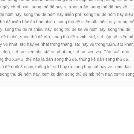
 ngày chính xác
,
song thủ đề hay ra trong tuần
,
song thủ đề hay về
,
 đề hôm nay
,
song thủ đề hôm nay miễn phí
,
song thủ đề hôm nay siêu
thủ đề miền bắc ăn bao nhiêu
,
song thủ đề miền bắc hôm nay
,
song th
y
,
song thủ đề ra chiều nay
,
song thủ đề sẽ về hôm nay
,
song thủ đề
 đề tỉ phú
,
song thủ đề víp
,
song thủ đề xsmb
,
stđ
,
stđ cặp số miền bắ
y về nhất
,
stđ hay ve nhat trong thang
,
stđ hay về trong tuần
,
stđ khan
êu đẹp
,
stđ so mien phi
,
stđ so phat tai
,
stđ so sieu vip
,
Tần suất dàn
ng thu XSMB
,
thế nào là dàn song thủ đề
,
thống kê dàn song thủ đề
,
hủ đề nuôi 3 ngày
,
thống kê stđ hay ra
,
tong hop stđ hay ve
,
xem dàn
song thủ đề hôm nay
,
xem kq dàn song thủ đề mb hôm nay
,
xsmb son