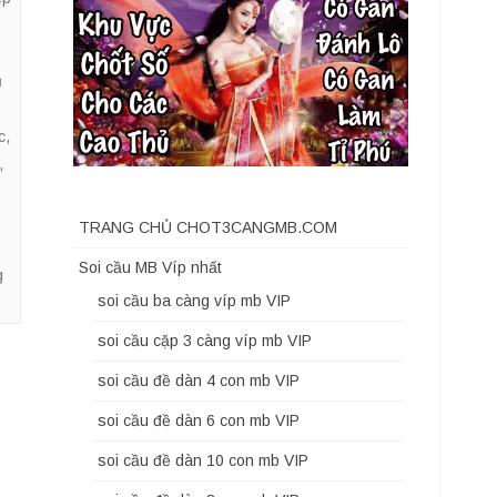
ủ
c
,
,
TRANG CHỦ CHOT3CANGMB.COM
Soi cầu MB Víp nhất
g
soi cầu ba càng víp mb VIP
soi cầu cặp 3 càng víp mb VIP
soi cầu đề dàn 4 con mb VIP
soi cầu đề dàn 6 con mb VIP
soi cầu đề dàn 10 con mb VIP