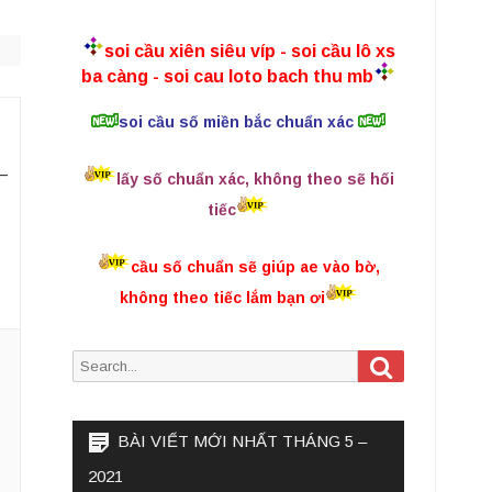
 SỚ ĐẦU ĐUÔI
SOI CẦU SỚ ĐẦU ĐUÔI
T VIP
GIẢI 8 MN VIP
soi cầu xiên siêu víp - soi cầu lô xs
ba càng - soi cau loto bach thu mb
 SỚ ĐẦU ĐUÔI
SOI CẦU SỚ ĐẦU ĐUÔI
 BIỆT MT VIP
GIẢI ĐẶC BIỆT MN VIP
soi cầu số miền bắc chuẩn xác
 SONG THỦ LÔ
SOI CẦU SONG THỦ LÔ
 –
lấy số chuẩn xác, không theo sẽ hối
MN VIP
tiếc
XÍU CHỦ MT VIP
SOI CẦU XÍU CHỦ MN VIP
cầu số chuẩn sẽ giúp ae vào bờ,
không theo tiếc lắm bạn ơi
Search
Search
for:
BÀI VIẾT MỚI NHẤT THÁNG 5 –
2021