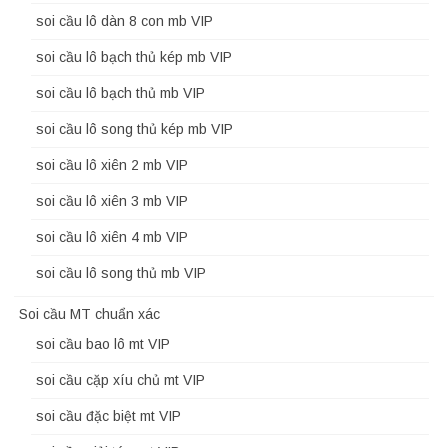
soi cầu lô dàn 8 con mb VIP
soi cầu lô bạch thủ kép mb VIP
soi cầu lô bạch thủ mb VIP
soi cầu lô song thủ kép mb VIP
soi cầu lô xiên 2 mb VIP
soi cầu lô xiên 3 mb VIP
soi cầu lô xiên 4 mb VIP
soi cầu lô song thủ mb VIP
Soi cầu MT chuẩn xác
soi cầu bao lô mt VIP
soi cầu cặp xíu chủ mt VIP
soi cầu đặc biệt mt VIP