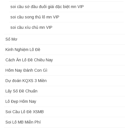
soi cầu sớ đầu đuôi giải đặc biệt mn VIP
soi cầu song thủ lô mn VIP
soi cầu xíu chủ mn VIP
Sổ Mơ
Kinh Nghiệm Lô Đề
Cách Ăn Lô Đề Chiều Nay
Hôm Nay Đánh Con Gì
Dự đoán KQXS 3 Miền
Lấy Số Đề Chuẩn
Lô Đẹp Hôm Nay
Soi Cầu Lô Đề XSMB
Soi Lô MB Miễn Phí