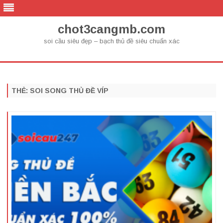
chot3cangmb.com
soi cầu siêu đẹp – bạch thủ đề siêu chuẩn xác
Skip
to
content
THẺ:
SOI SONG THỦ ĐỀ VÍP