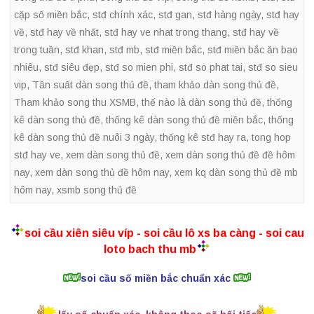
cặp số miền bắc
,
stđ chính xác
,
stđ gan
,
stđ hàng ngày
,
stđ hay
về
,
stđ hay về nhất
,
stđ hay ve nhat trong thang
,
stđ hay về
trong tuần
,
stđ khan
,
stđ mb
,
stđ miền bắc
,
stđ miền bắc ăn bao
nhiêu
,
stđ siêu đẹp
,
stđ so mien phi
,
stđ so phat tai
,
stđ so sieu
vip
,
Tần suất dàn song thủ đề
,
tham khảo dàn song thủ đề
,
Tham khảo song thu XSMB
,
thế nào là dàn song thủ đề
,
thống
kê dàn song thủ đề
,
thống kê dàn song thủ đề miền bắc
,
thống
kê dàn song thủ đề nuôi 3 ngày
,
thống kê stđ hay ra
,
tong hop
stđ hay ve
,
xem dàn song thủ đề
,
xem dàn song thủ đề đề hôm
nay
,
xem dàn song thủ đề hôm nay
,
xem kq dàn song thủ đề mb
hôm nay
,
xsmb song thủ đề
soi cầu xiên siêu víp - soi cầu lô xs ba càng - soi cau
loto bach thu mb
soi cầu số miền bắc chuẩn xác