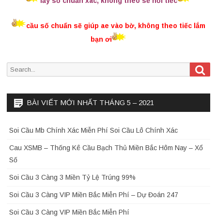
lấy số chuẩn xác, không theo sẽ hối tiếc
cầu số chuẩn sẽ giúp ae vào bờ, không theo tiếc lắm
bạn ơi
Sea
Search
for:
BÀI VIẾT MỚI NHẤT THÁNG 5 – 2021
Soi Cầu Mb Chính Xác Miễn Phí Soi Cầu Lô Chính Xác
Cau XSMB – Thống Kê Cầu Bạch Thủ Miền Bắc Hôm Nay – Xổ
Số
Soi Cầu 3 Càng 3 Miền Tỷ Lệ Trúng 99%
Soi Cầu 3 Càng VIP Miền Bắc Miễn Phí – Dự Đoán 247
Soi Cầu 3 Càng VIP Miền Bắc Miễn Phí