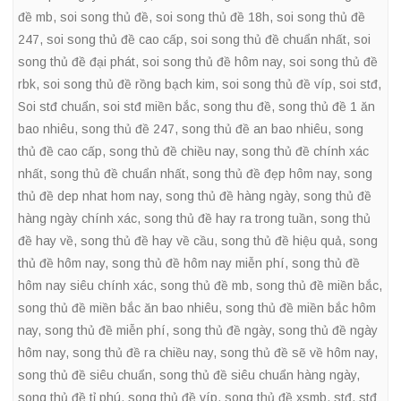
đề mb
,
soi song thủ đề
,
soi song thủ đề 18h
,
soi song thủ đề
247
,
soi song thủ đề cao cấp
,
soi song thủ đề chuẩn nhất
,
soi
song thủ đề đại phát
,
soi song thủ đề hôm nay
,
soi song thủ đề
rbk
,
soi song thủ đề rồng bạch kim
,
soi song thủ đề víp
,
soi stđ
,
Soi stđ chuẩn
,
soi stđ miền bắc
,
song thu đề
,
song thủ đề 1 ăn
bao nhiêu
,
song thủ đề 247
,
song thủ đề an bao nhiêu
,
song
thủ đề cao cấp
,
song thủ đề chiều nay
,
song thủ đề chính xác
nhất
,
song thủ đề chuẩn nhất
,
song thủ đề đẹp hôm nay
,
song
thủ đề dep nhat hom nay
,
song thủ đề hàng ngày
,
song thủ đề
hàng ngày chính xác
,
song thủ đề hay ra trong tuần
,
song thủ
đề hay về
,
song thủ đề hay về cầu
,
song thủ đề hiệu quả
,
song
thủ đề hôm nay
,
song thủ đề hôm nay miễn phí
,
song thủ đề
hôm nay siêu chính xác
,
song thủ đề mb
,
song thủ đề miền bắc
,
song thủ đề miền bắc ăn bao nhiêu
,
song thủ đề miền bắc hôm
nay
,
song thủ đề miễn phí
,
song thủ đề ngày
,
song thủ đề ngày
hôm nay
,
song thủ đề ra chiều nay
,
song thủ đề sẽ về hôm nay
,
song thủ đề siêu chuẩn
,
song thủ đề siêu chuẩn hàng ngày
,
song thủ đề tỉ phú
,
song thủ đề víp
,
song thủ đề xsmb
,
stđ
,
stđ