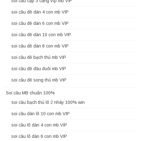
soi cầu cặp 3 càng víp mb VIP
soi cầu đề dàn 4 con mb VIP
soi cầu đề dàn 6 con mb VIP
soi cầu đề dàn 10 con mb VIP
soi cầu đề dàn 8 con mb VIP
soi cầu đề bạch thủ mb VIP
soi cầu đề đầu đuôi mb VIP
soi cầu đề song thủ mb VIP
Soi cầu MB chuẩn 100%
soi cầu bạch thủ lô 2 nháy 100% win
soi cầu dàn lô 10 con mb VIP
soi cầu lô dàn 4 con mb VIP
soi cầu lô dàn 6 con mb VIP