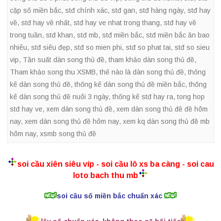
cặp số miền bắc
,
stđ chính xác
,
stđ gan
,
stđ hàng ngày
,
stđ hay
về
,
stđ hay về nhất
,
stđ hay ve nhat trong thang
,
stđ hay về
trong tuần
,
stđ khan
,
stđ mb
,
stđ miền bắc
,
stđ miền bắc ăn bao
nhiêu
,
stđ siêu đẹp
,
stđ so mien phi
,
stđ so phat tai
,
stđ so sieu
vip
,
Tần suất dàn song thủ đề
,
tham khảo dàn song thủ đề
,
Tham khảo song thu XSMB
,
thế nào là dàn song thủ đề
,
thống
kê dàn song thủ đề
,
thống kê dàn song thủ đề miền bắc
,
thống
kê dàn song thủ đề nuôi 3 ngày
,
thống kê stđ hay ra
,
tong hop
stđ hay ve
,
xem dàn song thủ đề
,
xem dàn song thủ đề đề hôm
nay
,
xem dàn song thủ đề hôm nay
,
xem kq dàn song thủ đề mb
hôm nay
,
xsmb song thủ đề
soi cầu xiên siêu víp - soi cầu lô xs ba càng - soi cau
loto bach thu mb
soi cầu số miền bắc chuẩn xác