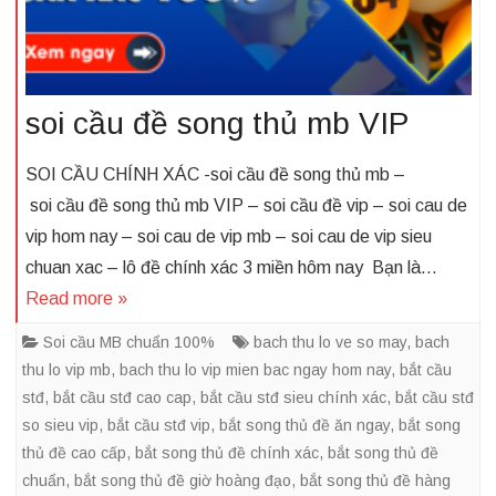
soi cầu đề song thủ mb VIP
SOI CẦU CHÍNH XÁC -soi cầu đề song thủ mb –
soi cầu đề song thủ mb VIP – soi cầu đề vip – soi cau de
vip hom nay – soi cau de vip mb – soi cau de vip sieu
chuan xac – lô đề chính xác 3 miền hôm nay Bạn là…
Read more »
Soi cầu MB chuẩn 100%
bach thu lo ve so may
,
bach
thu lo vip mb
,
bach thu lo vip mien bac ngay hom nay
,
bắt cầu
stđ
,
bắt cầu stđ cao cap
,
bắt cầu stđ sieu chính xác
,
bắt cầu stđ
so sieu vip
,
bắt cầu stđ vip
,
bắt song thủ đề ăn ngay
,
bắt song
thủ đề cao cấp
,
bắt song thủ đề chính xác
,
bắt song thủ đề
chuẩn
,
bắt song thủ đề giờ hoàng đạo
,
bắt song thủ đề hàng