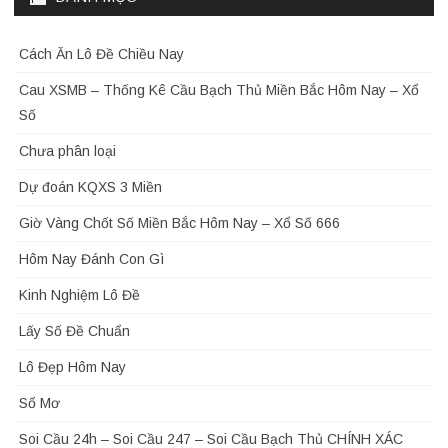
Cách Ăn Lô Đề Chiều Nay
Cau XSMB – Thống Kê Cầu Bạch Thủ Miền Bắc Hôm Nay – Xổ
Số
Chưa phân loại
Dự đoán KQXS 3 Miền
Giờ Vàng Chốt Số Miền Bắc Hôm Nay – Xổ Số 666
Hôm Nay Đánh Con Gì
Kinh Nghiệm Lô Đề
Lấy Số Đề Chuẩn
Lô Đẹp Hôm Nay
Sổ Mơ
Soi Cầu 24h – Soi Cầu 247 – Soi Cầu Bạch Thủ CHÍNH XÁC