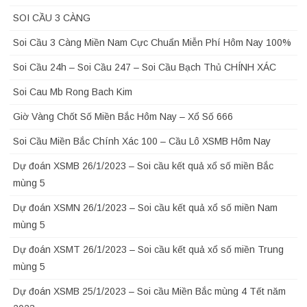
SOI CẦU 3 CÀNG
Soi Cầu 3 Càng Miền Nam Cực Chuẩn Miễn Phí Hôm Nay 100%
Soi Cầu 24h – Soi Cầu 247 – Soi Cầu Bạch Thủ CHÍNH XÁC
Soi Cau Mb Rong Bach Kim
Giờ Vàng Chốt Số Miền Bắc Hôm Nay – Xổ Số 666
Soi Cầu Miền Bắc Chính Xác 100 – Cầu Lô XSMB Hôm Nay
Dự đoán XSMB 26/1/2023 – Soi cầu kết quả xổ số miền Bắc
mùng 5
Dự đoán XSMN 26/1/2023 – Soi cầu kết quả xổ số miền Nam
mùng 5
Dự đoán XSMT 26/1/2023 – Soi cầu kết quả xổ số miền Trung
mùng 5
Dự đoán XSMB 25/1/2023 – Soi cầu Miền Bắc mùng 4 Tết năm