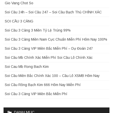
Gio Vang Chot So
Soi Cầu 24h – Soi Cầu 247 – Soi Cầu Bạch Thủ CHÍNH XÁC
SOI CẦU 3 CÀNG
Soi Cầu 3 Càng 3 Miền Tỷ Lệ Trúng 99%
Soi Cầu 3 Càng Miền Nam Cực Chuẩn Miễn Phí Hôm Nay 100%
Soi Cầu 3 Càng VIP Miền Bắc Miễn Phí – Dự Đoán 247
Soi Cầu Mb Chính Xác Miễn Phí Soi Cầu Lô Chính Xác
Soi Cau Mb Rong Bach Kim
Soi Cầu Miền Bắc Chính Xác 100 – Cầu Lô XSMB Hôm Nay
Soi Cầu Rồng Bạch Kim 666 Hôm Nay Miễn Phí
Soi Cầu 3 Càng VIP Miền Bắc Miễn Phí
DANH MỤC