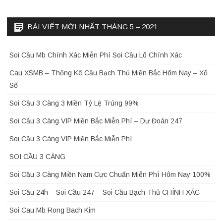
for:
BÀI VIẾT MỚI NHẤT THÁNG 5 – 2021
Soi Cầu Mb Chính Xác Miễn Phí Soi Cầu Lô Chính Xác
Cau XSMB – Thống Kê Cầu Bạch Thủ Miền Bắc Hôm Nay – Xổ
Số
Soi Cầu 3 Càng 3 Miền Tỷ Lệ Trúng 99%
Soi Cầu 3 Càng VIP Miền Bắc Miễn Phí – Dự Đoán 247
Soi Cầu 3 Càng VIP Miền Bắc Miễn Phí
SOI CẦU 3 CÀNG
Soi Cầu 3 Càng Miền Nam Cực Chuẩn Miễn Phí Hôm Nay 100%
Soi Cầu 24h – Soi Cầu 247 – Soi Cầu Bạch Thủ CHÍNH XÁC
Soi Cau Mb Rong Bach Kim