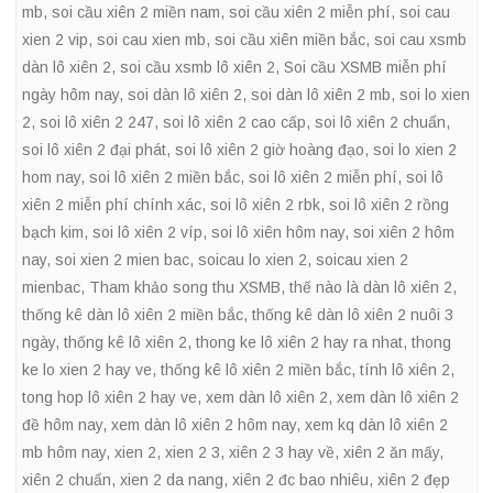
mb
,
soi cầu xiên 2 miền nam
,
soi cầu xiên 2 miễn phí
,
soi cau
xien 2 vip
,
soi cau xien mb
,
soi cầu xiên miền bắc
,
soi cau xsmb
dàn lô xiên 2
,
soi cầu xsmb lô xiên 2
,
Soi cầu XSMB miễn phí
ngày hôm nay
,
soi dàn lô xiên 2
,
soi dàn lô xiên 2 mb
,
soi lo xien
2
,
soi lô xiên 2 247
,
soi lô xiên 2 cao cấp
,
soi lô xiên 2 chuẩn
,
soi lô xiên 2 đại phát
,
soi lô xiên 2 giờ hoàng đạo
,
soi lo xien 2
hom nay
,
soi lô xiên 2 miền bắc
,
soi lô xiên 2 miễn phí
,
soi lô
xiên 2 miễn phí chính xác
,
soi lô xiên 2 rbk
,
soi lô xiên 2 rồng
bạch kim
,
soi lô xiên 2 víp
,
soi lô xiên hôm nay
,
soi xiên 2 hôm
nay
,
soi xien 2 mien bac
,
soicau lo xien 2
,
soicau xien 2
mienbac
,
Tham khảo song thu XSMB
,
thế nào là dàn lô xiên 2
,
thống kê dàn lô xiên 2 miền bắc
,
thống kê dàn lô xiên 2 nuôi 3
ngày
,
thống kê lô xiên 2
,
thong ke lô xiên 2 hay ra nhat
,
thong
ke lo xien 2 hay ve
,
thống kê lô xiên 2 miền bắc
,
tính lô xiên 2
,
tong hop lô xiên 2 hay ve
,
xem dàn lô xiên 2
,
xem dàn lô xiên 2
đề hôm nay
,
xem dàn lô xiên 2 hôm nay
,
xem kq dàn lô xiên 2
mb hôm nay
,
xien 2
,
xien 2 3
,
xiên 2 3 hay về
,
xiên 2 ăn mấy
,
xiên 2 chuẩn
,
xien 2 da nang
,
xiên 2 đc bao nhiêu
,
xiên 2 đẹp