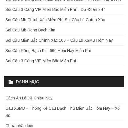
Soi Cầu 3 Càng VIP Miền Bắc Miễn Phí – Dự Đoán 247
Soi Cầu Mb Chính Xác Miễn Phí Soi Cầu Lô Chính Xác
Soi Cau Mb Rong Bach Kim
Soi Cầu Miền Bắc Chính Xác 100 – Cầu Lô XSMB Hôm Nay
Soi Cầu Rồng Bạch Kim 666 Hôm Nay Miễn Phí
Soi Cầu 3 Càng VIP Miền Bắc Miễn Phí
DANH MỤC
Cách Ăn Lô Đề Chiều Nay
Cau XSMB – Thống Kê Cầu Bạch Thủ Miền Bắc Hôm Nay – Xổ
Số
Chưa phân loại