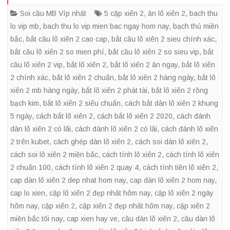
Soi cầu MB Víp nhất
5 cặp xiên 2
,
ăn lô xiên 2
,
bach thu
lo vip mb
,
bach thu lo vip mien bac ngay hom nay
,
bạch thủ miền
bắc
,
bắt cầu lô xiên 2 cao cap
,
bắt cầu lô xiên 2 sieu chính xác
,
bắt cầu lô xiên 2 so mien phí
,
bắt cầu lô xiên 2 so sieu vip
,
bắt
cầu lô xiên 2 vip
,
bắt lô xiên 2
,
bắt lô xiên 2 ăn ngay
,
bắt lô xiên
2 chính xác
,
bắt lô xiên 2 chuẩn
,
bắt lô xiên 2 hàng ngày
,
bắt lô
xiên 2 mb hàng ngày
,
bắt lô xiên 2 phát tài
,
bắt lô xiên 2 rồng
bạch kim
,
bắt lô xiên 2 siêu chuẩn
,
cách bắt dàn lô xiên 2 khung
5 ngày
,
cách bắt lô xiên 2
,
cách bắt lô xiên 2 2020
,
cách đánh
dàn lô xiên 2 có lãi
,
cách đánh lô xiên 2 có lãi
,
cách đánh lô xiên
2 trên kubet
,
cách ghép dàn lô xiên 2
,
cách soi dàn lô xiên 2
,
cách soi lô xiên 2 miền bắc
,
cách tính lô xiên 2
,
cách tính lô xiên
2 chuẩn 100
,
cách tính lô xiên 2 quay 4
,
cách tính tiền lô xiên 2
,
cap dàn lô xiên 2 dep nhat hom nay
,
cap dàn lô xiên 2 hom nay
,
cap lo xien
,
cặp lô xiên 2 đẹp nhất hôm nay
,
cặp lô xiên 2 ngày
hôm nay
,
cặp xiên 2
,
cặp xiên 2 đẹp nhất hôm nay
,
cặp xiên 2
miền bắc tối nay
,
cap xien hay ve
,
cầu dàn lô xiên 2
,
cầu dàn lô