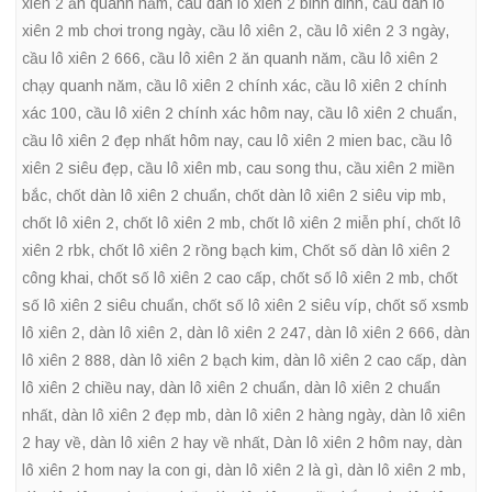
xiên 2 ăn quanh năm
,
cau dàn lô xiên 2 binh dinh
,
cầu dàn lô
xiên 2 mb chơi trong ngày
,
cầu lô xiên 2
,
cầu lô xiên 2 3 ngày
,
cầu lô xiên 2 666
,
cầu lô xiên 2 ăn quanh năm
,
cầu lô xiên 2
chạy quanh năm
,
cầu lô xiên 2 chính xác
,
cầu lô xiên 2 chính
xác 100
,
cầu lô xiên 2 chính xác hôm nay
,
cầu lô xiên 2 chuẩn
,
cầu lô xiên 2 đẹp nhất hôm nay
,
cau lô xiên 2 mien bac
,
cầu lô
xiên 2 siêu đẹp
,
cầu lô xiên mb
,
cau song thu
,
cầu xiên 2 miền
bắc
,
chốt dàn lô xiên 2 chuẩn
,
chốt dàn lô xiên 2 siêu vip mb
,
chốt lô xiên 2
,
chốt lô xiên 2 mb
,
chốt lô xiên 2 miễn phí
,
chốt lô
xiên 2 rbk
,
chốt lô xiên 2 rồng bạch kim
,
Chốt số dàn lô xiên 2
công khai
,
chốt số lô xiên 2 cao cấp
,
chốt số lô xiên 2 mb
,
chốt
số lô xiên 2 siêu chuẩn
,
chốt số lô xiên 2 siêu víp
,
chốt số xsmb
lô xiên 2
,
dàn lô xiên 2
,
dàn lô xiên 2 247
,
dàn lô xiên 2 666
,
dàn
lô xiên 2 888
,
dàn lô xiên 2 bạch kim
,
dàn lô xiên 2 cao cấp
,
dàn
lô xiên 2 chiều nay
,
dàn lô xiên 2 chuẩn
,
dàn lô xiên 2 chuẩn
nhất
,
dàn lô xiên 2 đẹp mb
,
dàn lô xiên 2 hàng ngày
,
dàn lô xiên
2 hay về
,
dàn lô xiên 2 hay về nhất
,
Dàn lô xiên 2 hôm nay
,
dàn
lô xiên 2 hom nay la con gi
,
dàn lô xiên 2 là gì
,
dàn lô xiên 2 mb
,