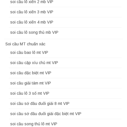
soi cầu lô xiên 2 mb VIP
soi cầu lô xiên 3 mb VIP
soi cầu lô xiên 4 mb VIP
soi cầu lô song thủ mb VIP
Soi cầu MT chuẩn xác
soi cầu bao lô mt VIP
soi cầu cặp xíu chủ mt VIP
soi cầu đặc biệt mt VIP
soi cầu giải tám mt VIP
soi cầu lô 3 số mt VIP
soi cầu sớ đầu đuôi giải 8 mt VIP
soi cầu sớ đầu đuôi giải đặc biệt mt VIP
soi cầu song thủ lô mt VIP