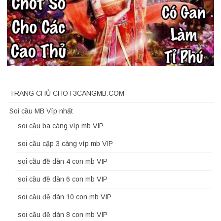
TRANG CHỦ CHOT3CANGMB.COM
Soi cầu MB Víp nhất
soi cầu ba càng víp mb VIP
soi cầu cặp 3 càng víp mb VIP
soi cầu đề dàn 4 con mb VIP
soi cầu đề dàn 6 con mb VIP
soi cầu đề dàn 10 con mb VIP
soi cầu đề dàn 8 con mb VIP