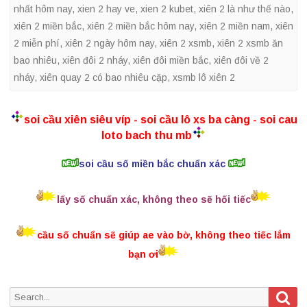
nhất hôm nay
,
xien 2 hay ve
,
xien 2 kubet
,
xiên 2 là như thế nào
,
xiên 2 miền bắc
,
xiên 2 miền bắc hôm nay
,
xiên 2 miền nam
,
xiên
2 miễn phí
,
xiên 2 ngày hôm nay
,
xiên 2 xsmb
,
xiên 2 xsmb ăn
bao nhiêu
,
xiên đôi 2 nháy
,
xiên đôi miền bắc
,
xiên đôi về 2
nháy
,
xiên quay 2 có bao nhiêu cặp
,
xsmb lô xiên 2
soi cầu xiên siêu víp - soi cầu lô xs ba càng - soi cau
loto bach thu mb
soi cầu số miền bắc chuẩn xác
lấy số chuẩn xác, không theo sẽ hối tiếc
cầu số chuẩn sẽ giúp ae vào bờ, không theo tiếc lắm
bạn ơi
Sea
Search