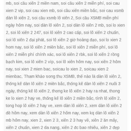
mb
,
soi cầu xiên 2 miền nam
,
soi cầu xiên 2 miễn phí
,
soi cau
xien 2 vip
,
soi cau xien mb
,
soi cầu xiên miền bắc
,
soi cau xsmb
dàn lô xiên 2
,
soi cầu xsmb lô xiên 2
,
Soi cầu XSMB miễn phí
ngày hôm nay
,
soi dàn lô xiên 2
,
soi dàn lô xiên 2 mb
,
soi lo xien
2
,
soi lô xiên 2 247
,
soi lô xiên 2 cao cấp
,
soi lô xiên 2 chuẩn
,
soi lô xiên 2 đại phát
,
soi lô xiên 2 giờ hoàng đạo
,
soi lo xien 2
hom nay
,
soi lô xiên 2 miền bắc
,
soi lô xiên 2 miễn phí
,
soi lô
xiên 2 miễn phí chính xác
,
soi lô xiên 2 rbk
,
soi lô xiên 2 rồng
bạch kim
,
soi lô xiên 2 víp
,
soi lô xiên hôm nay
,
soi xiên 2 hôm
nay
,
soi xien 2 mien bac
,
soicau lo xien 2
,
soicau xien 2
mienbac
,
Tham khảo song thu XSMB
,
thế nào là dàn lô xiên 2
,
thống kê dàn lô xiên 2 miền bắc
,
thống kê dàn lô xiên 2 nuôi 3
ngày
,
thống kê lô xiên 2
,
thong ke lô xiên 2 hay ra nhat
,
thong
ke lo xien 2 hay ve
,
thống kê lô xiên 2 miền bắc
,
tính lô xiên 2
,
tong hop lô xiên 2 hay ve
,
xem dàn lô xiên 2
,
xem dàn lô xiên 2
đề hôm nay
,
xem dàn lô xiên 2 hôm nay
,
xem kq dàn lô xiên 2
mb hôm nay
,
xien 2
,
xien 2 3
,
xiên 2 3 hay về
,
xiên 2 ăn mấy
,
xiên 2 chuẩn
,
xien 2 da nang
,
xiên 2 đc bao nhiêu
,
xiên 2 đẹp