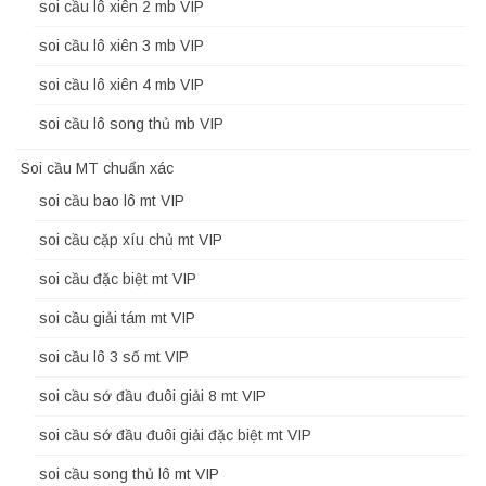
soi cầu lô xiên 2 mb VIP
soi cầu lô xiên 3 mb VIP
soi cầu lô xiên 4 mb VIP
soi cầu lô song thủ mb VIP
Soi cầu MT chuẩn xác
soi cầu bao lô mt VIP
soi cầu cặp xíu chủ mt VIP
soi cầu đặc biệt mt VIP
soi cầu giải tám mt VIP
soi cầu lô 3 số mt VIP
soi cầu sớ đầu đuôi giải 8 mt VIP
soi cầu sớ đầu đuôi giải đặc biệt mt VIP
soi cầu song thủ lô mt VIP