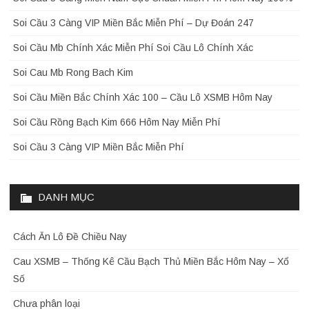
Soi Cầu 3 Càng VIP Miền Bắc Miễn Phí – Dự Đoán 247
Soi Cầu Mb Chính Xác Miễn Phí Soi Cầu Lô Chính Xác
Soi Cau Mb Rong Bach Kim
Soi Cầu Miền Bắc Chính Xác 100 – Cầu Lô XSMB Hôm Nay
Soi Cầu Rồng Bạch Kim 666 Hôm Nay Miễn Phí
Soi Cầu 3 Càng VIP Miền Bắc Miễn Phí
DANH MỤC
Cách Ăn Lô Đề Chiều Nay
Cau XSMB – Thống Kê Cầu Bạch Thủ Miền Bắc Hôm Nay – Xổ
Số
Chưa phân loại