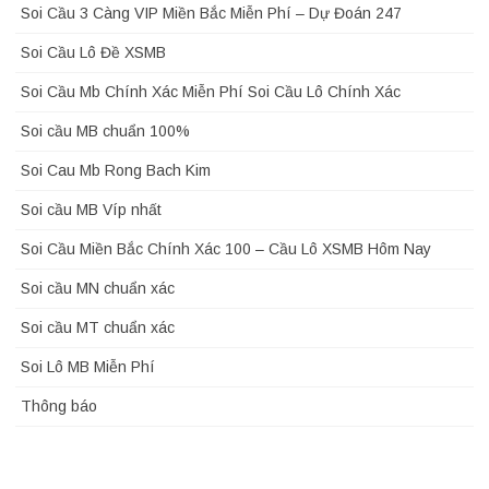
Soi Cầu 3 Càng VIP Miền Bắc Miễn Phí – Dự Đoán 247
Soi Cầu Lô Đề XSMB
Soi Cầu Mb Chính Xác Miễn Phí Soi Cầu Lô Chính Xác
Soi cầu MB chuẩn 100%
Soi Cau Mb Rong Bach Kim
Soi cầu MB Víp nhất
Soi Cầu Miền Bắc Chính Xác 100 – Cầu Lô XSMB Hôm Nay
Soi cầu MN chuẩn xác
Soi cầu MT chuẩn xác
Soi Lô MB Miễn Phí
Thông báo