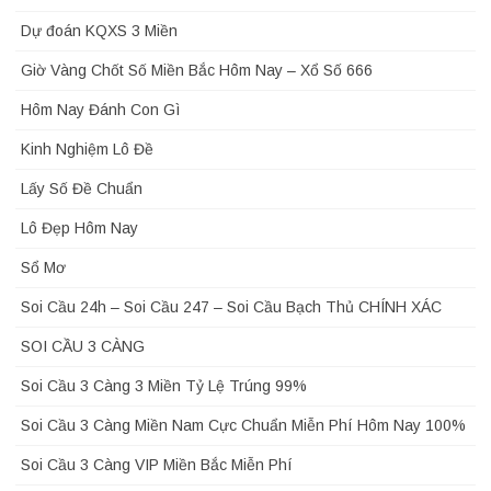
Dự đoán KQXS 3 Miền
Giờ Vàng Chốt Số Miền Bắc Hôm Nay – Xổ Số 666
Hôm Nay Đánh Con Gì
Kinh Nghiệm Lô Đề
Lấy Số Đề Chuẩn
Lô Đẹp Hôm Nay
Sổ Mơ
Soi Cầu 24h – Soi Cầu 247 – Soi Cầu Bạch Thủ CHÍNH XÁC
SOI CẦU 3 CÀNG
Soi Cầu 3 Càng 3 Miền Tỷ Lệ Trúng 99%
Soi Cầu 3 Càng Miền Nam Cực Chuẩn Miễn Phí Hôm Nay 100%
Soi Cầu 3 Càng VIP Miền Bắc Miễn Phí