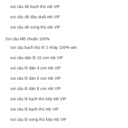
soi cầu đề bạch thủ mb VIP
soi cầu đề đầu đuôi mb VIP
soi cầu đề song thủ mb VIP
Soi cầu MB chuẩn 100%
soi cầu bạch thủ lô 2 nháy 100% win
soi cầu dàn lô 10 con mb VIP
soi cầu lô dàn 4 con mb VIP
soi cầu lô dàn 6 con mb VIP
soi cầu lô dàn 8 con mb VIP
soi cầu lô bạch thủ kép mb VIP
soi cầu lô bạch thủ mb VIP
soi cầu lô song thủ kép mb VIP