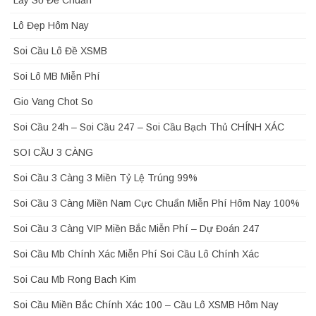
Lấy Số Đề Chuẩn
Lô Đẹp Hôm Nay
Soi Cầu Lô Đề XSMB
Soi Lô MB Miễn Phí
Gio Vang Chot So
Soi Cầu 24h – Soi Cầu 247 – Soi Cầu Bạch Thủ CHÍNH XÁC
SOI CẦU 3 CÀNG
Soi Cầu 3 Càng 3 Miền Tỷ Lệ Trúng 99%
Soi Cầu 3 Càng Miền Nam Cực Chuẩn Miễn Phí Hôm Nay 100%
Soi Cầu 3 Càng VIP Miền Bắc Miễn Phí – Dự Đoán 247
Soi Cầu Mb Chính Xác Miễn Phí Soi Cầu Lô Chính Xác
Soi Cau Mb Rong Bach Kim
Soi Cầu Miền Bắc Chính Xác 100 – Cầu Lô XSMB Hôm Nay