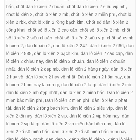
bắc
,
chốt dàn lô xiên 2 chuẩn
,
chốt dàn lô xiên 2 siêu vip mb
,
chốt lô xiên 2
,
chốt lô xiên 2 mb
,
chốt lô xiên 2 miễn phí
,
chốt lô
xiên 2 rbk
,
chốt lô xiên 2 rồng bạch kim
,
Chốt số dàn lô xiên 2
công khai
,
chốt số lô xiên 2 cao cấp
,
chốt số lô xiên 2 mb
,
chốt
số lô xiên 2 siêu chuẩn
,
chốt số lô xiên 2 siêu víp
,
chốt số xsmb
lô xiên 2
,
dàn lô xiên 2
,
dàn lô xiên 2 247
,
dàn lô xiên 2 666
,
dàn
lô xiên 2 888
,
dàn lô xiên 2 bạch kim
,
dàn lô xiên 2 cao cấp
,
dàn
lô xiên 2 chiều nay
,
dàn lô xiên 2 chuẩn
,
dàn lô xiên 2 chuẩn
nhất
,
dàn lô xiên 2 đẹp mb
,
dàn lô xiên 2 hàng ngày
,
dàn lô xiên
2 hay về
,
dàn lô xiên 2 hay về nhất
,
Dàn lô xiên 2 hôm nay
,
dàn
lô xiên 2 hom nay la con gi
,
dàn lô xiên 2 là gì
,
dàn lô xiên 2 mb
,
dàn lô xiên 2 mb đẹp nhất
,
dàn lô xiên 2 miền bắc
,
Dàn lô xiên 2
miền bắc miễn phí
,
Dàn lô xiên 2 miền phí
,
dàn lô xiên 2 phát
tài
,
dàn lô xiên 2 rồng bạch kim
,
dàn lô xiên 2 siêu víp
,
dàn lô
xiên 2 tối nay
,
dàn lô xiên 2 vip
,
dàn lô xiên 2 vip hôm nay
,
dàn
lô xiên 2 vip là gì
,
dàn lô xiên 2 vip miền bắc hôm nay
,
dàn lô
xiên 2 xổ số miền bắc
,
dàn lô xiên 2 xổ số miền bắc hôm nay
,
dàn lô xiên 2 xsmb
,
dan xien 2
,
đánh dàn lô xiên 2
,
đánh lô xiên