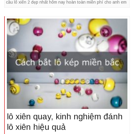
cầu lô xiên 2 đẹp nhất hôm nay hoàn toàn miễn phí cho anh em
lô xiên quay, kinh nghiệm đánh
lô xiên hiệu quả