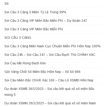
Số
Soi Cầu 3 Càng 3 Miền Tỷ Lệ Trúng 99%
Soi Cầu 3 Càng VIP Miền Bắc Miễn Phí – Dự Đoán 247
Soi Cầu 3 Càng VIP Miền Bắc Miễn Phí
SOI CẦU 3 CÀNG
Soi Cầu 3 Càng Miền Nam Cực Chuẩn Miễn Phí Hôm Nay 100%
Soi Cầu 24h – Soi Cầu 247 – Soi Cầu Bạch Thủ CHÍNH XÁC
Soi Cau Mb Rong Bach Kim
Giờ Vàng Chốt Số Miền Bắc Hôm Nay – Xổ Số 666
Soi Cầu Miền Bắc Chính Xác 100 – Cầu Lô XSMB Hôm Nay
Dự đoán XSMB 26/1/2023 – Soi cầu kết quả xổ số miền Bắc
mùng 5
Dự đoán XSMN 26/1/2023 – Soi cầu kết quả xổ số miền Nam