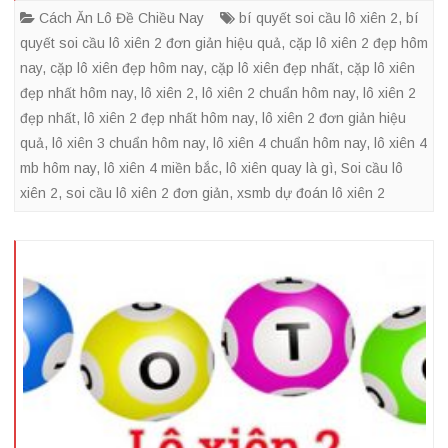
Cách Ăn Lô Đề Chiều Nay
bí quyết soi cầu lô xiên 2
,
bí
quyết soi cầu lô xiên 2 đơn giản hiệu quả
,
cặp lô xiên 2 đẹp hôm
nay
,
cặp lô xiên đẹp hôm nay
,
cặp lô xiên đẹp nhất
,
cặp lô xiên
đẹp nhất hôm nay
,
lô xiên 2
,
lô xiên 2 chuẩn hôm nay
,
lô xiên 2
đẹp nhất
,
lô xiên 2 đẹp nhất hôm nay
,
lô xiên 2 đơn giản hiệu
quả
,
lô xiên 3 chuẩn hôm nay
,
lô xiên 4 chuẩn hôm nay
,
lô xiên 4
mb hôm nay
,
lô xiên 4 miền bắc
,
lô xiên quay là gì
,
Soi cầu lô
xiên 2
,
soi cầu lô xiên 2 đơn giản
,
xsmb dự đoán lô xiên 2