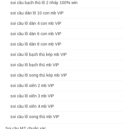
soi cầu bạch thủ lô 2 nháy 100% win
soi cầu dàn lô 10 con mb VIP
soi cầu lô dàn 4 con mb VIP
soi cầu lô dàn 6 con mb VIP
soi cầu lô dàn 8 con mb VIP
soi cầu lô bạch thủ kép mb VIP
soi cầu lô bạch thủ mb VIP
soi cầu lô song thủ kép mb VIP
soi cầu lô xiên 2 mb VIP
soi cầu lô xiên 3 mb VIP
soi cầu lô xiên 4 mb VIP
soi cầu lô song thủ mb VIP
Soi cầu MT chuẩn xác