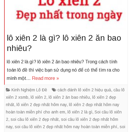
lô xiên 2 là gì? lô xiên 2 ăn bao
nhiêu?
lô xiên 2 là gì? lô xiên 2 ăn bao nhiêu? Trong cách tính
toán lô đề thì việc bạn sử dụng nó để có thể tìm ra cho
mình một…
Read more »
Kinh Nghiệm Lô Đề
cách đánh lô xiên 2 hiệu quả
,
cầu lô
xiên 2 xsmb
,
lô xiên 2
,
lô xiên 2 ăn bao nhiêu
,
lô xiên 2 đẹp
nhất
,
lô xiên 2 đẹp nhất hôm nay
,
lô xiên 2 đẹp nhất hôm nay
hoàn toàn miễn phí cho anh em
,
lô xiên 2 là gì
,
Soi cầu lô xiên
2
,
soi cầu lô xiên 2 đẹp nhất
,
soi cầu lô xiên 2 đẹp nhất hôm
nay
,
soi cầu lô xiên 2 đẹp nhất hôm nay hoàn toàn miễn phí
,
soi