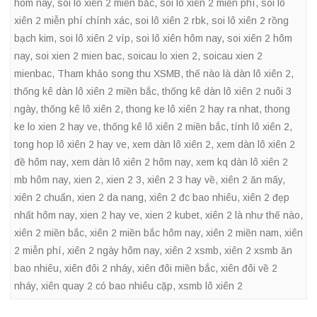
hom nay
,
soi lô xiên 2 miền bắc
,
soi lô xiên 2 miễn phí
,
soi lô
xiên 2 miễn phí chính xác
,
soi lô xiên 2 rbk
,
soi lô xiên 2 rồng
bạch kim
,
soi lô xiên 2 víp
,
soi lô xiên hôm nay
,
soi xiên 2 hôm
nay
,
soi xien 2 mien bac
,
soicau lo xien 2
,
soicau xien 2
mienbac
,
Tham khảo song thu XSMB
,
thế nào là dàn lô xiên 2
,
thống kê dàn lô xiên 2 miền bắc
,
thống kê dàn lô xiên 2 nuôi 3
ngày
,
thống kê lô xiên 2
,
thong ke lô xiên 2 hay ra nhat
,
thong
ke lo xien 2 hay ve
,
thống kê lô xiên 2 miền bắc
,
tính lô xiên 2
,
tong hop lô xiên 2 hay ve
,
xem dàn lô xiên 2
,
xem dàn lô xiên 2
đề hôm nay
,
xem dàn lô xiên 2 hôm nay
,
xem kq dàn lô xiên 2
mb hôm nay
,
xien 2
,
xien 2 3
,
xiên 2 3 hay về
,
xiên 2 ăn mấy
,
xiên 2 chuẩn
,
xien 2 da nang
,
xiên 2 đc bao nhiêu
,
xiên 2 đẹp
nhất hôm nay
,
xien 2 hay ve
,
xien 2 kubet
,
xiên 2 là như thế nào
,
xiên 2 miền bắc
,
xiên 2 miền bắc hôm nay
,
xiên 2 miền nam
,
xiên
2 miễn phí
,
xiên 2 ngày hôm nay
,
xiên 2 xsmb
,
xiên 2 xsmb ăn
bao nhiêu
,
xiên đôi 2 nháy
,
xiên đôi miền bắc
,
xiên đôi về 2
nháy
,
xiên quay 2 có bao nhiêu cặp
,
xsmb lô xiên 2