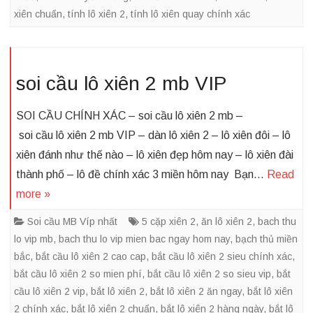
xiên chuẩn
,
tính lô xiên 2
,
tính lô xiên quay chính xác
soi cầu lô xiên 2 mb VIP
SOI CẦU CHÍNH XÁC – soi cầu lô xiên 2 mb –
soi cầu lô xiên 2 mb VIP – dàn lô xiên 2 – lô xiên đôi – lô
xiên đánh như thế nào – lô xiên đẹp hôm nay – lô xiên đài
thành phố – lô đề chính xác 3 miền hôm nay Bạn…
Read
more »
Soi cầu MB Víp nhất
5 cặp xiên 2
,
ăn lô xiên 2
,
bach thu
lo vip mb
,
bach thu lo vip mien bac ngay hom nay
,
bạch thủ miền
bắc
,
bắt cầu lô xiên 2 cao cap
,
bắt cầu lô xiên 2 sieu chính xác
,
bắt cầu lô xiên 2 so mien phí
,
bắt cầu lô xiên 2 so sieu vip
,
bắt
cầu lô xiên 2 vip
,
bắt lô xiên 2
,
bắt lô xiên 2 ăn ngay
,
bắt lô xiên
2 chính xác
,
bắt lô xiên 2 chuẩn
,
bắt lô xiên 2 hàng ngày
,
bắt lô