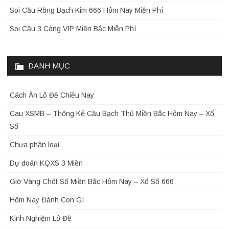
Soi Cầu Rồng Bạch Kim 666 Hôm Nay Miễn Phí
Soi Cầu 3 Càng VIP Miền Bắc Miễn Phí
DANH MỤC
Cách Ăn Lô Đề Chiều Nay
Cau XSMB – Thống Kê Cầu Bạch Thủ Miền Bắc Hôm Nay – Xổ
Số
Chưa phân loại
Dự đoán KQXS 3 Miền
Giờ Vàng Chốt Số Miền Bắc Hôm Nay – Xổ Số 666
Hôm Nay Đánh Con Gì
Kinh Nghiệm Lô Đề