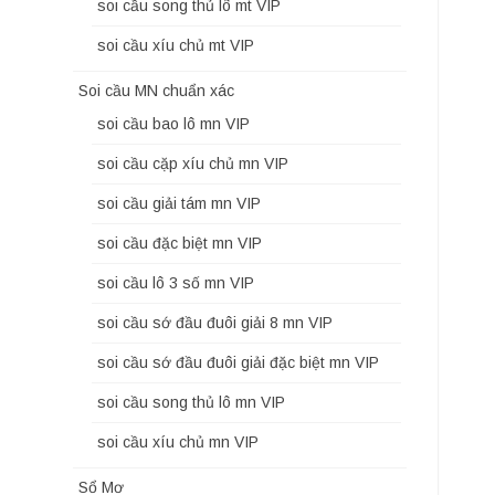
soi cầu song thủ lô mt VIP
soi cầu xíu chủ mt VIP
Soi cầu MN chuẩn xác
soi cầu bao lô mn VIP
soi cầu cặp xíu chủ mn VIP
soi cầu giải tám mn VIP
soi cầu đặc biệt mn VIP
soi cầu lô 3 số mn VIP
soi cầu sớ đầu đuôi giải 8 mn VIP
soi cầu sớ đầu đuôi giải đặc biệt mn VIP
soi cầu song thủ lô mn VIP
soi cầu xíu chủ mn VIP
Sổ Mơ