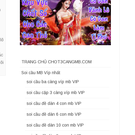
n
lô
,
ắc
TRANG CHỦ CHOT3CANGMB.COM
ôi
Soi cầu MB Víp nhất
soi cầu ba càng víp mb VIP
soi cầu cặp 3 càng víp mb VIP
soi cầu đề dàn 4 con mb VIP
soi cầu đề dàn 6 con mb VIP
soi cầu đề dàn 10 con mb VIP