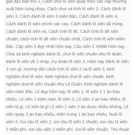
giải đặc biệt thứ 2
,
Cách chơi lô xiên quay theo các cặp thường
xuất hiện cùng nhau
,
Cách chơi và tính lô xiên 2
,
Cách đánh lô
xiên 3
,
Cách đánh lô xiên 3 miền Bắc
,
Cách đánh lô xiên 4
,
Cách đánh lô xiên chính xác cao
,
Cách đánh lô xiên dễ trúng
,
Cách đánh lô xiên và
,
Cách tính lô đề
,
Cách tính lô đề xiên
chuẩn
,
cách tính lô đề xiên chuẩn nhất
,
Cách tính lô xiên miền
Bắc
,
Cặp xiên 3 đẹp nhất hôm nay
,
Cầu xiên 2 XSMB hôm nay
,
Chia sẻ kinh nghiệm đánh lô
,
chơi lô xiên chuẩn như lê duẩn
,
đánh lô xiên về 2 nháy
,
Dự đoán lô xiên 2
,
Hôm nay đánh lô xiên
3 con gì
,
Hướng dẫn cách tính lô xiên 2 và lô xiên 3
,
kinh
nghiệm chơi lô xiên
,
kinh nghiệm chơi lô xiên chuẩn
,
kinh
nghiệm chơi lô xiên chuẩn như Lê Duẩn
,
Kinh nghiệm đánh lô
xiên miền Bắc
,
Lô đẹp hôm nay
,
lô xiên 2
,
lô xiên 2 1 ăn bao
nhiêu
,
Lô xiên 2 miền nam
,
lô xiên 3
,
Lô xiên 3 an bao nhiêu
,
lô
xiên là gì
,
Lô xiên là gì Lô xiên 2 xiên 3 ăn được nhiều không
,
Lô
xiên quay 3 an bao nhiêu
,
miền trung 1 ăn bao nhiêu
,
Nuôi lô
xiên 3
,
Soi cầu lô xiên 2
,
soi cầu lô xiên 2 chuẩn
,
soi cầu lô xiên
2 miễn phí
,
soi cầu xiên 2 miễn phí
,
Soi lô xiên chuẩn
,
Thủ thuật