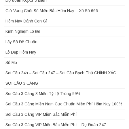
Dự đoán KQXS 3 Miền
Giờ Vàng Chốt Số Miền Bắc Hôm Nay – Xổ Số 666
Hôm Nay Đánh Con Gì
Kinh Nghiệm Lô Đề
Lấy Số Đề Chuẩn
Lô Đẹp Hôm Nay
Sổ Mơ
Soi Cầu 24h – Soi Cầu 247 – Soi Cầu Bạch Thủ CHÍNH XÁC
SOI CẦU 3 CÀNG
Soi Cầu 3 Càng 3 Miền Tỷ Lệ Trúng 99%
Soi Cầu 3 Càng Miền Nam Cực Chuẩn Miễn Phí Hôm Nay 100%
Soi Cầu 3 Càng VIP Miền Bắc Miễn Phí
Soi Cầu 3 Càng VIP Miền Bắc Miễn Phí – Dự Đoán 247