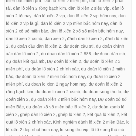
miền bắc miễn phí
,
Dàn lô xiên 2 miền phí
,
dàn lô xiên 2 phát
tài
,
dàn lô xiên 2 rồng bạch kim
,
dàn lô xiên 2 siêu víp
,
dàn lô
xiên 2 tối nay
,
dàn lô xiên 2 vip
,
dàn lô xiên 2 vip hôm nay
,
dàn
lô xiên 2 vip là gì
,
dàn lô xiên 2 vip miền bắc hôm nay
,
dàn lô
xiên 2 xổ số miền bắc
,
dàn lô xiên 2 xổ số miền bắc hôm nay
,
dàn lô xiên 2 xsmb
,
dan xien 2
,
đánh dàn lô xiên 2
,
đánh lô xiên
2
,
dự đoán cầu dàn lô xiên 2
,
dự đoán cầu stl
,
dự đoán chính
xác dàn lô xiên 2
,
du doan dàn lô xiên 2 888
,
dự đoán dàn mb
,
dự đoán kết quả mb
,
Dự đoán lô xiên 2
,
dự đoán lô xiên 2 3
miễn phí
,
dự đoán lô xiên 2 chính xác
,
dự đoán lô xiên 2 miền
bắc
,
dự đoán lô xiên 2 miền bắc hôm nay
,
dự đoán lô xiên 2
miễn phí
,
du doan lo xien 2 ngay hom nay
,
dự đoán lô xiên 2
rồng bạch kim
,
du doan lo xien 2 xsmb
,
du doan song thu lo
,
dự
đoán xiên 2
,
dự đoán xiên 2 miền bắc hôm nay
,
Dự đoán xổ số
miền Bắc
,
dự đoán xổ số miền bắc lô xiên 2
,
dự đoán xsmb lô
xiên 2
,
ghép dàn lô xiên 2
,
ghép lô xiên 2
,
kết quả lô xiên 2
,
kết
quả lô xiên 2 chính xác
,
Kinh nghiệm đánh lô xiên 2 miền Bắc
,
lo
lô xiên 2 dep nhat hom nay
,
lo song thu vip
,
lô tô song thủ mb