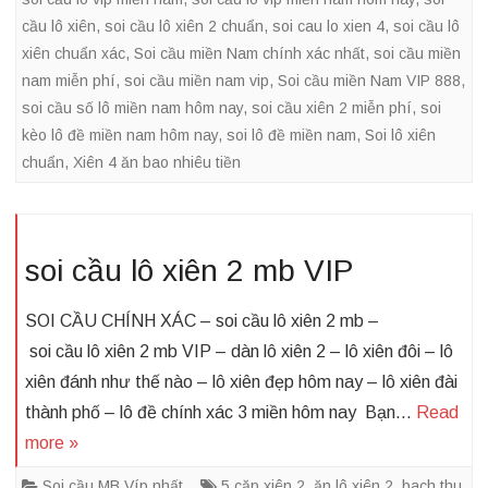
cầu lô xiên
,
soi cầu lô xiên 2 chuẩn
,
soi cau lo xien 4
,
soi cầu lô
xiên chuẩn xác
,
Soi cầu miền Nam chính xác nhất
,
soi cầu miền
nam miễn phí
,
soi cầu miền nam vip
,
Soi cầu miền Nam VIP 888
,
soi cầu số lô miền nam hôm nay
,
soi cầu xiên 2 miễn phí
,
soi
kèo lô đề miền nam hôm nay
,
soi lô đề miền nam
,
Soi lô xiên
chuẩn
,
Xiên 4 ăn bao nhiêu tiền
soi cầu lô xiên 2 mb VIP
SOI CẦU CHÍNH XÁC – soi cầu lô xiên 2 mb –
soi cầu lô xiên 2 mb VIP – dàn lô xiên 2 – lô xiên đôi – lô
xiên đánh như thế nào – lô xiên đẹp hôm nay – lô xiên đài
thành phố – lô đề chính xác 3 miền hôm nay Bạn…
Read
more »
Soi cầu MB Víp nhất
5 cặp xiên 2
,
ăn lô xiên 2
,
bach thu