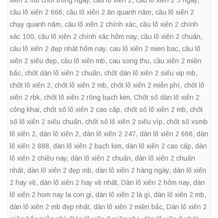
xiên 2 mb chơi trong ngày
,
cầu lô xiên 2
,
cầu lô xiên 2 3 ngày
,
cầu lô xiên 2 666
,
cầu lô xiên 2 ăn quanh năm
,
cầu lô xiên 2
chạy quanh năm
,
cầu lô xiên 2 chính xác
,
cầu lô xiên 2 chính
xác 100
,
cầu lô xiên 2 chính xác hôm nay
,
cầu lô xiên 2 chuẩn
,
cầu lô xiên 2 đẹp nhất hôm nay
,
cau lô xiên 2 mien bac
,
cầu lô
xiên 2 siêu đẹp
,
cầu lô xiên mb
,
cau song thu
,
cầu xiên 2 miền
bắc
,
chốt dàn lô xiên 2 chuẩn
,
chốt dàn lô xiên 2 siêu vip mb
,
chốt lô xiên 2
,
chốt lô xiên 2 mb
,
chốt lô xiên 2 miễn phí
,
chốt lô
xiên 2 rbk
,
chốt lô xiên 2 rồng bạch kim
,
Chốt số dàn lô xiên 2
công khai
,
chốt số lô xiên 2 cao cấp
,
chốt số lô xiên 2 mb
,
chốt
số lô xiên 2 siêu chuẩn
,
chốt số lô xiên 2 siêu víp
,
chốt số xsmb
lô xiên 2
,
dàn lô xiên 2
,
dàn lô xiên 2 247
,
dàn lô xiên 2 666
,
dàn
lô xiên 2 888
,
dàn lô xiên 2 bạch kim
,
dàn lô xiên 2 cao cấp
,
dàn
lô xiên 2 chiều nay
,
dàn lô xiên 2 chuẩn
,
dàn lô xiên 2 chuẩn
nhất
,
dàn lô xiên 2 đẹp mb
,
dàn lô xiên 2 hàng ngày
,
dàn lô xiên
2 hay về
,
dàn lô xiên 2 hay về nhất
,
Dàn lô xiên 2 hôm nay
,
dàn
lô xiên 2 hom nay la con gi
,
dàn lô xiên 2 là gì
,
dàn lô xiên 2 mb
,
dàn lô xiên 2 mb đẹp nhất
,
dàn lô xiên 2 miền bắc
,
Dàn lô xiên 2