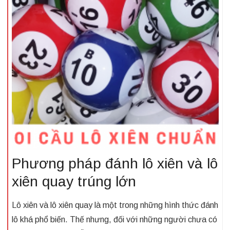
Phương pháp đánh lô xiên và lô
xiên quay trúng lớn
Lô xiên và lô xiên quay là một trong những hình thức đánh
lô khá phổ biến. Thế nhưng, đối với những người chưa có