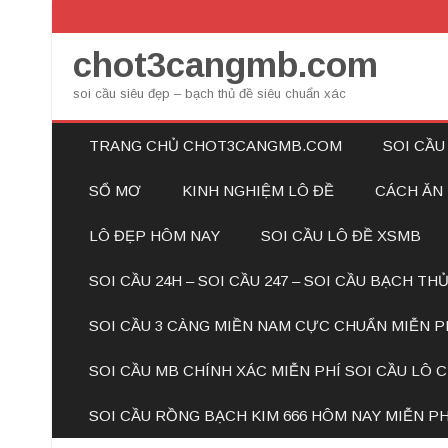
chot3cangmb.com
soi cầu siêu đẹp – bạch thủ đề siêu chuẩn xác
TRANG CHỦ CHOT3CANGMB.COM
SOI CẦU
SỔ MƠ
KINH NGHIỆM LÔ ĐỀ
CÁCH ĂN 
SOI CẦU 
VIP
LÔ ĐẸP HÔM NAY
SOI CẦU LÔ ĐỀ XSMB
SOI CẦU 
SOI CẦU 24H – SOI CẦU 247 – SOI CẦU BẠCH TH
MB VIP
SOI CẦU 3 CÀNG MIỀN NAM CỰC CHUẨN MIỄN P
SOI CẦU 
SOI CẦU MB CHÍNH XÁC MIỄN PHÍ SOI CẦU LÔ 
MB VIP
SOI CẦU RỒNG BẠCH KIM 666 HÔM NAY MIỄN PH
SOI CẦU 