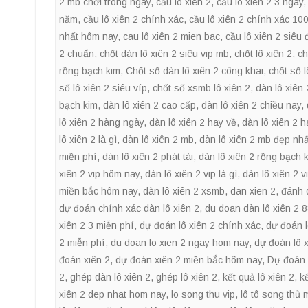
2 mb chơi trong ngày
,
cầu lô xiên 2
,
cầu lô xiên 2 3 ngày
năm
,
cầu lô xiên 2 chính xác
,
cầu lô xiên 2 chính xác 10
nhất hôm nay
,
cau lô xiên 2 mien bac
,
cầu lô xiên 2 siêu
2 chuẩn
,
chốt dàn lô xiên 2 siêu vip mb
,
chốt lô xiên 2
,
ch
rồng bạch kim
,
Chốt số dàn lô xiên 2 công khai
,
chốt số l
số lô xiên 2 siêu víp
,
chốt số xsmb lô xiên 2
,
dàn lô xiên 
bạch kim
,
dàn lô xiên 2 cao cấp
,
dàn lô xiên 2 chiều nay
,
lô xiên 2 hàng ngày
,
dàn lô xiên 2 hay về
,
dàn lô xiên 2 h
lô xiên 2 là gì
,
dàn lô xiên 2 mb
,
dàn lô xiên 2 mb đẹp nhấ
miền phí
,
dàn lô xiên 2 phát tài
,
dàn lô xiên 2 rồng bạch 
xiên 2 vip hôm nay
,
dàn lô xiên 2 vip là gì
,
dàn lô xiên 2 
miền bắc hôm nay
,
dàn lô xiên 2 xsmb
,
dan xien 2
,
đánh d
dự đoán chính xác dàn lô xiên 2
,
du doan dàn lô xiên 2 
xiên 2 3 miễn phí
,
dự đoán lô xiên 2 chính xác
,
dự đoán l
2 miễn phí
,
du doan lo xien 2 ngay hom nay
,
dự đoán lô 
đoán xiên 2
,
dự đoán xiên 2 miền bắc hôm nay
,
Dự đoán 
2
,
ghép dàn lô xiên 2
,
ghép lô xiên 2
,
kết quả lô xiên 2
,
k
xiên 2 dep nhat hom nay
,
lo song thu vip
,
lô tô song thủ 