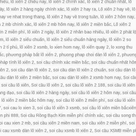
nhiêu
,
lô xiên 2 chiều nay
,
lô xiên 2 chính xác
,
lô xiên 2 chuẩn nhất
,
lô
gày
,
lô xiên 2 hàng ngày chính xác
,
lô xiên 2 hay ra
,
Lô xiên 2 hay về
,
lô
 hay ve nhat trong thang
,
lô xiên 2 hay về trong tuần
,
lô xiên 2 hôm nay
n 2 mb chính xác
,
lô xiên 2 mb hôm nay
,
lô xiên 2 miền bắc
,
Lô xiên 2
iên 2 miễn phí
,
lô xiên 2 ngày
,
lô xiên 2 nhân bao nhiêu
,
lô xiên 2 phát l
im
,
lô xiên 2 siêu chuẩn
,
lô xiên 2 siêu chuẩn hàng ngày
,
lô xiên 2 so
n 2 tỉ phú
,
lô xiên 2 xsmb
,
lo xien hom nay
,
lô xiên quay 2
,
lo xong thu
ắc
,
phương pháp bắt lô xiên 2
,
phuong phap choi dàn lô xiên 2
,
phươn
áp tính lô xiên 2
,
soi cầu chính xác miền bắc
,
soi cầu chuẩn nhất hô
iên 2
,
soi cầu dàn lô xiên 2
,
soi cầu dàn lô xiên 2 chuẩn
,
soi cầu dàn lô
cầu dàn lô xiên 2 miền bắc
,
soi cau dàn lô xiên 2 xsmb hom nay
,
Soi cầ
,
soi cầu lô xiên
,
Soi cầu lô xiên 2
,
soi cầu lô xiên 2 188
,
soi cầu lô xiên
oàng đạo
,
soi cầu lô xiên 2 hàng ngày
,
soi cầu lô xiên 2 hôm nay
,
soi cầ
u lô xiên 2 miền bắc hôm nay
,
soi cầu lô xiên 2 miễn phí
,
soi cầu lô xiên
7
,
soi cau lo xien 3
,
soi cầu lô xiên 3 xsmb
,
soi cầu lô xiên miền bắcxiê
en phi 888
,
Soi cầu Rồng Bạch Kim miễn phí chính xác
,
soi cầu song t
oi cau xien 2 mb
,
soi cầu xiên 2 miền nam
,
soi cầu xiên 2 miễn phí
,
soi
i cau xsmb dàn lô xiên 2
,
soi cầu xsmb lô xiên 2
,
Soi cầu XSMB miễn p