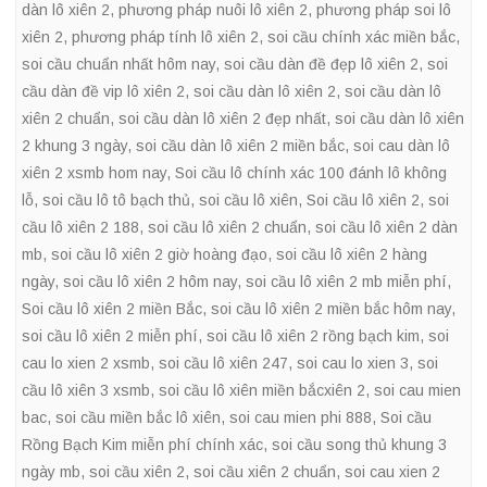
dàn lô xiên 2
,
phương pháp nuôi lô xiên 2
,
phương pháp soi lô
xiên 2
,
phương pháp tính lô xiên 2
,
soi cầu chính xác miền bắc
,
soi cầu chuẩn nhất hôm nay
,
soi cầu dàn đề đẹp lô xiên 2
,
soi
cầu dàn đề vip lô xiên 2
,
soi cầu dàn lô xiên 2
,
soi cầu dàn lô
xiên 2 chuẩn
,
soi cầu dàn lô xiên 2 đẹp nhất
,
soi cầu dàn lô xiên
2 khung 3 ngày
,
soi cầu dàn lô xiên 2 miền bắc
,
soi cau dàn lô
xiên 2 xsmb hom nay
,
Soi cầu lô chính xác 100 đánh lô không
lỗ
,
soi cầu lô tô bạch thủ
,
soi cầu lô xiên
,
Soi cầu lô xiên 2
,
soi
cầu lô xiên 2 188
,
soi cầu lô xiên 2 chuẩn
,
soi cầu lô xiên 2 dàn
mb
,
soi cầu lô xiên 2 giờ hoàng đạo
,
soi cầu lô xiên 2 hàng
ngày
,
soi cầu lô xiên 2 hôm nay
,
soi cầu lô xiên 2 mb miễn phí
,
Soi cầu lô xiên 2 miền Bắc
,
soi cầu lô xiên 2 miền bắc hôm nay
,
soi cầu lô xiên 2 miễn phí
,
soi cầu lô xiên 2 rồng bạch kim
,
soi
cau lo xien 2 xsmb
,
soi cầu lô xiên 247
,
soi cau lo xien 3
,
soi
cầu lô xiên 3 xsmb
,
soi cầu lô xiên miền bắcxiên 2
,
soi cau mien
bac
,
soi cầu miền bắc lô xiên
,
soi cau mien phi 888
,
Soi cầu
Rồng Bạch Kim miễn phí chính xác
,
soi cầu song thủ khung 3
ngày mb
,
soi cầu xiên 2
,
soi cầu xiên 2 chuẩn
,
soi cau xien 2