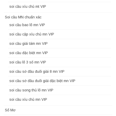
soi cầu xíu chủ mt VIP
Soi cầu MN chuẩn xác
soi cầu bao lô mn VIP
soi cầu cặp xíu chủ mn VIP
soi cầu giải tám mn VIP
soi cầu đặc biệt mn VIP
soi cầu lô 3 số mn VIP
soi cầu sớ đầu đuôi giải 8 mn VIP
soi cầu sớ đầu đuôi giải đặc biệt mn VIP
soi cầu song thủ lô mn VIP
soi cầu xíu chủ mn VIP
Sổ Mơ