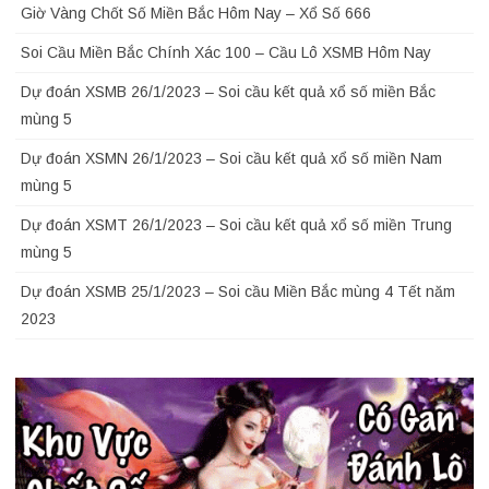
Giờ Vàng Chốt Số Miền Bắc Hôm Nay – Xổ Số 666
Soi Cầu Miền Bắc Chính Xác 100 – Cầu Lô XSMB Hôm Nay
Dự đoán XSMB 26/1/2023 – Soi cầu kết quả xổ số miền Bắc
mùng 5
Dự đoán XSMN 26/1/2023 – Soi cầu kết quả xổ số miền Nam
mùng 5
Dự đoán XSMT 26/1/2023 – Soi cầu kết quả xổ số miền Trung
mùng 5
Dự đoán XSMB 25/1/2023 – Soi cầu Miền Bắc mùng 4 Tết năm
2023