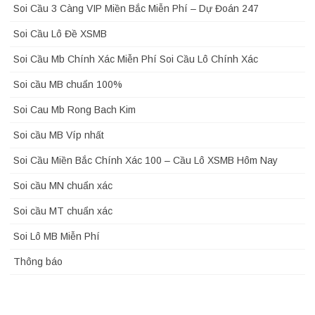
Soi Cầu 3 Càng VIP Miền Bắc Miễn Phí – Dự Đoán 247
Soi Cầu Lô Đề XSMB
Soi Cầu Mb Chính Xác Miễn Phí Soi Cầu Lô Chính Xác
Soi cầu MB chuẩn 100%
Soi Cau Mb Rong Bach Kim
Soi cầu MB Víp nhất
Soi Cầu Miền Bắc Chính Xác 100 – Cầu Lô XSMB Hôm Nay
Soi cầu MN chuẩn xác
Soi cầu MT chuẩn xác
Soi Lô MB Miễn Phí
Thông báo