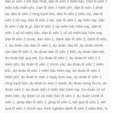
dàn lô xiên 2 mb đẹp nhất
,
dàn lô xiên 2 miền bắc
,
Dàn lô xiên 2
miền bắc miễn phí
,
Dàn lô xiên 2 miền phí
,
dàn lô xiên 2 phát
tài
,
dàn lô xiên 2 rồng bạch kim
,
dàn lô xiên 2 siêu víp
,
dàn lô
xiên 2 tối nay
,
dàn lô xiên 2 vip
,
dàn lô xiên 2 vip hôm nay
,
dàn
lô xiên 2 vip là gì
,
dàn lô xiên 2 vip miền bắc hôm nay
,
dàn lô
xiên 2 xổ số miền bắc
,
dàn lô xiên 2 xổ số miền bắc hôm nay
,
dàn lô xiên 2 xsmb
,
dan xien 2
,
đánh dàn lô xiên 2
,
đánh lô xiên
2
,
dự đoán cầu dàn lô xiên 2
,
dự đoán cầu stl
,
dự đoán chính
xác dàn lô xiên 2
,
du doan dàn lô xiên 2 888
,
dự đoán dàn mb
,
dự đoán kết quả mb
,
Dự đoán lô xiên 2
,
dự đoán lô xiên 2 3
miễn phí
,
dự đoán lô xiên 2 chính xác
,
dự đoán lô xiên 2 miền
bắc
,
dự đoán lô xiên 2 miền bắc hôm nay
,
dự đoán lô xiên 2
miễn phí
,
du doan lo xien 2 ngay hom nay
,
dự đoán lô xiên 2
rồng bạch kim
,
du doan lo xien 2 xsmb
,
du doan song thu lo
,
dự
đoán xiên 2
,
dự đoán xiên 2 miền bắc hôm nay
,
Dự đoán xổ số
miền Bắc
,
dự đoán xổ số miền bắc lô xiên 2
,
dự đoán xsmb lô
xiên 2
,
ghép dàn lô xiên 2
,
ghép lô xiên 2
,
kết quả lô xiên 2
,
kết
quả lô xiên 2 chính xác
,
Kinh nghiệm đánh lô xiên 2 miền Bắc
,
lo