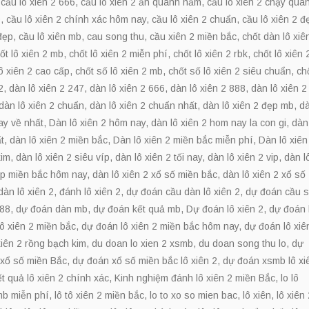
,
cầu lô xiên 2 666
,
cầu lô xiên 2 ăn quanh năm
,
cầu lô xiên 2 chạy qua
0
,
cầu lô xiên 2 chính xác hôm nay
,
cầu lô xiên 2 chuẩn
,
cầu lô xiên 2 đ
SOI CẦU LÔ SONG THỦ
 đẹp
,
cầu lô xiên mb
,
cau song thu
,
cầu xiên 2 miền bắc
,
chốt dàn lô xiê
MB VIP
ốt lô xiên 2 mb
,
chốt lô xiên 2 miễn phí
,
chốt lô xiên 2 rbk
,
chốt lô xiên 
ô xiên 2 cao cấp
,
chốt số lô xiên 2 mb
,
chốt số lô xiên 2 siêu chuẩn
,
ch
2
,
dàn lô xiên 2 247
,
dàn lô xiên 2 666
,
dàn lô xiên 2 888
,
dàn lô xiên 2
dàn lô xiên 2 chuẩn
,
dàn lô xiên 2 chuẩn nhất
,
dàn lô xiên 2 đẹp mb
,
d
ay về nhất
,
Dàn lô xiên 2 hôm nay
,
dàn lô xiên 2 hom nay la con gi
,
dàn
t
,
dàn lô xiên 2 miền bắc
,
Dàn lô xiên 2 miền bắc miễn phí
,
Dàn lô xiên
kim
,
dàn lô xiên 2 siêu víp
,
dàn lô xiên 2 tối nay
,
dàn lô xiên 2 vip
,
dàn l
vip miền bắc hôm nay
,
dàn lô xiên 2 xổ số miền bắc
,
dàn lô xiên 2 xổ số
àn lô xiên 2
,
đánh lô xiên 2
,
dự đoán cầu dàn lô xiên 2
,
dự đoán cầu s
888
,
dự đoán dàn mb
,
dự đoán kết quả mb
,
Dự đoán lô xiên 2
,
dự đoán 
ô xiên 2 miền bắc
,
dự đoán lô xiên 2 miền bắc hôm nay
,
dự đoán lô xiê
xiên 2 rồng bạch kim
,
du doan lo xien 2 xsmb
,
du doan song thu lo
,
dự
xổ số miền Bắc
,
dự đoán xổ số miền bắc lô xiên 2
,
dự đoán xsmb lô xi
ết quả lô xiên 2 chính xác
,
Kinh nghiệm đánh lô xiên 2 miền Bắc
,
lo lô
mb miễn phí
,
lô tô xiên 2 miền bắc
,
lo to xo so mien bac
,
lô xiên
,
lô xiên