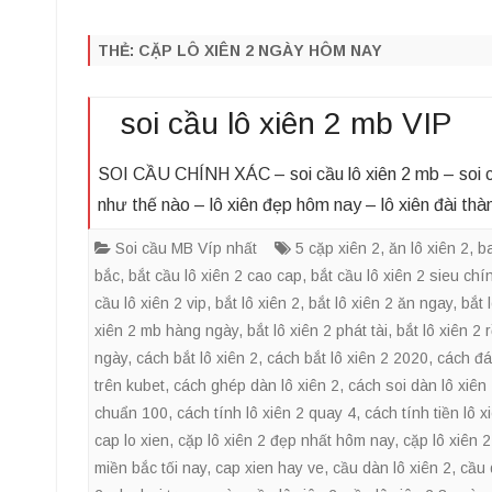
MB VIP
THẺ:
CẶP LÔ XIÊN 2 NGÀY HÔM NAY
SOI CẦU 
MB VIP
soi cầu lô xiên 2 mb VIP
SOI CẦU 
MB VIP
SOI CẦU CHÍNH XÁC – soi cầu lô xiên 2 mb – soi cầu 
như thế nào – lô xiên đẹp hôm nay – lô xiên đài t
SOI CẦU
Soi cầu MB Víp nhất
5 cặp xiên 2
,
ăn lô xiên 2
,
ba
VIP
bắc
,
bắt cầu lô xiên 2 cao cap
,
bắt cầu lô xiên 2 sieu chí
SOI CẦU 
cầu lô xiên 2 vip
,
bắt lô xiên 2
,
bắt lô xiên 2 ăn ngay
,
bắt 
xiên 2 mb hàng ngày
,
bắt lô xiên 2 phát tài
,
bắt lô xiên 2
VIP
ngày
,
cách bắt lô xiên 2
,
cách bắt lô xiên 2 2020
,
cách đá
trên kubet
,
cách ghép dàn lô xiên 2
,
cách soi dàn lô xiên
SOI CẦU
chuẩn 100
,
cách tính lô xiên 2 quay 4
,
cách tính tiền lô x
MB VIP
cap lo xien
,
cặp lô xiên 2 đẹp nhất hôm nay
,
cặp lô xiên 
miền bắc tối nay
,
cap xien hay ve
,
cầu dàn lô xiên 2
,
cầu 