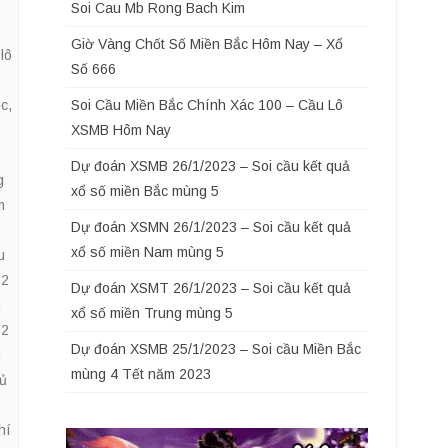
Soi Cau Mb Rong Bach Kim
Giờ Vàng Chốt Số Miền Bắc Hôm Nay – Xổ
,
lô
Số 666
ộc
,
Soi Cầu Miền Bắc Chính Xác 100 – Cầu Lô
XSMB Hôm Nay
Dự đoán XSMB 26/1/2023 – Soi cầu kết quả
g
xổ số miền Bắc mùng 5
m
Dự đoán XSMN 26/1/2023 – Soi cầu kết quả
xổ số miền Nam mùng 5
u
 2
Dự đoán XSMT 26/1/2023 – Soi cầu kết quả
u
xổ số miền Trung mùng 5
 2
Dự đoán XSMB 25/1/2023 – Soi cầu Miền Bắc
n
mùng 4 Tết năm 2023
hủ
hí