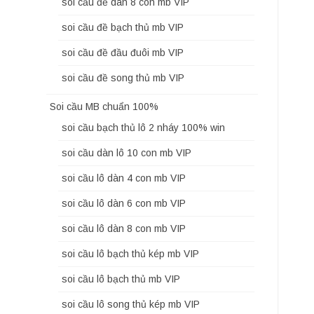
soi cầu đề dàn 8 con mb VIP
soi cầu đề bạch thủ mb VIP
soi cầu đề đầu đuôi mb VIP
soi cầu đề song thủ mb VIP
Soi cầu MB chuẩn 100%
soi cầu bạch thủ lô 2 nháy 100% win
soi cầu dàn lô 10 con mb VIP
soi cầu lô dàn 4 con mb VIP
soi cầu lô dàn 6 con mb VIP
soi cầu lô dàn 8 con mb VIP
soi cầu lô bạch thủ kép mb VIP
soi cầu lô bạch thủ mb VIP
soi cầu lô song thủ kép mb VIP