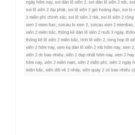
ngày hôm nay
,
soi dàn lô xiên 2
,
soi dàn lô xiên 2 mb
,
soi
soi lô xiên 2 đại phát
,
soi lô xiên 2 giờ hoàng đạo
,
soi lo
2 miễn phí chính xác
,
soi lô xiên 2 rbk
,
soi lô xiên 2 rồng
xien 2 mien bac
,
soicau lo xien 2
,
soicau xien 2 mienbac
xiên 2 miền bắc
,
thống kê dàn lô xiên 2 nuôi 3 ngày
,
thốn
thống kê lô xiên 2 miền bắc
,
tính lô xiên 2
,
tong hop lô xi
xiên 2 hôm nay
,
xem kq dàn lô xiên 2 mb hôm nay
,
xien 2
xiên 2 đc bao nhiêu
,
xiên 2 đẹp nhất hôm nay
,
xien 2 hay
hôm nay
,
xiên 2 miền nam
,
xiên 2 miễn phí
,
xiên 2 ngày 
miền bắc
,
xiên đôi về 2 nháy
,
xiên quay 2 có bao nhiêu c