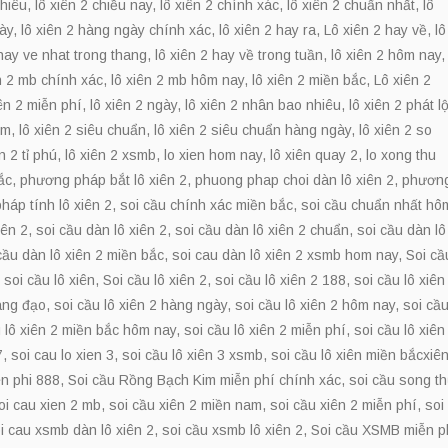
nhiêu
,
lô xiên 2 chiều nay
,
lô xiên 2 chính xác
,
lô xiên 2 chuẩn nhất
,
lô
gày
,
lô xiên 2 hàng ngày chính xác
,
lô xiên 2 hay ra
,
Lô xiên 2 hay về
,
lô
 hay ve nhat trong thang
,
lô xiên 2 hay về trong tuần
,
lô xiên 2 hôm nay
n 2 mb chính xác
,
lô xiên 2 mb hôm nay
,
lô xiên 2 miền bắc
,
Lô xiên 2
iên 2 miễn phí
,
lô xiên 2 ngày
,
lô xiên 2 nhân bao nhiêu
,
lô xiên 2 phát l
im
,
lô xiên 2 siêu chuẩn
,
lô xiên 2 siêu chuẩn hàng ngày
,
lô xiên 2 so
n 2 tỉ phú
,
lô xiên 2 xsmb
,
lo xien hom nay
,
lô xiên quay 2
,
lo xong thu
ắc
,
phương pháp bắt lô xiên 2
,
phuong phap choi dàn lô xiên 2
,
phươn
áp tính lô xiên 2
,
soi cầu chính xác miền bắc
,
soi cầu chuẩn nhất hô
iên 2
,
soi cầu dàn lô xiên 2
,
soi cầu dàn lô xiên 2 chuẩn
,
soi cầu dàn lô
cầu dàn lô xiên 2 miền bắc
,
soi cau dàn lô xiên 2 xsmb hom nay
,
Soi cầ
,
soi cầu lô xiên
,
Soi cầu lô xiên 2
,
soi cầu lô xiên 2 188
,
soi cầu lô xiên
oàng đạo
,
soi cầu lô xiên 2 hàng ngày
,
soi cầu lô xiên 2 hôm nay
,
soi cầ
u lô xiên 2 miền bắc hôm nay
,
soi cầu lô xiên 2 miễn phí
,
soi cầu lô xiên
7
,
soi cau lo xien 3
,
soi cầu lô xiên 3 xsmb
,
soi cầu lô xiên miền bắcxiê
en phi 888
,
Soi cầu Rồng Bạch Kim miễn phí chính xác
,
soi cầu song t
oi cau xien 2 mb
,
soi cầu xiên 2 miền nam
,
soi cầu xiên 2 miễn phí
,
soi
i cau xsmb dàn lô xiên 2
,
soi cầu xsmb lô xiên 2
,
Soi cầu XSMB miễn p