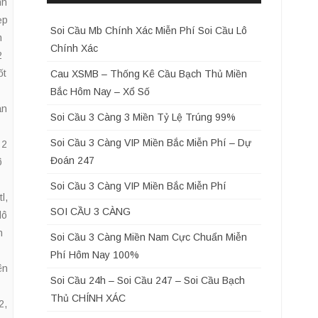
nh
ẹp
Soi Cầu Mb Chính Xác Miễn Phí Soi Cầu Lô
n
Chính Xác
2
ốt
Cau XSMB – Thống Kê Cầu Bạch Thủ Miền
Bắc Hôm Nay – Xổ Số
àn
Soi Cầu 3 Càng 3 Miền Tỷ Lệ Trúng 99%
Soi Cầu 3 Càng VIP Miền Bắc Miễn Phí – Dự
 2
Đoán 247
ô
Soi Cầu 3 Càng VIP Miền Bắc Miễn Phí
tl
,
SOI CẦU 3 CÀNG
lô
n
Soi Cầu 3 Càng Miền Nam Cực Chuẩn Miễn
Phí Hôm Nay 100%
ên
Soi Cầu 24h – Soi Cầu 247 – Soi Cầu Bạch
Thủ CHÍNH XÁC
 2
,