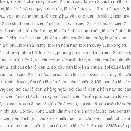
nhiêu
,
lô xiên 2 chiều nay
,
lô xiên 2 chính xác
,
lô xiên 2 chuẩn nhất
,
lô
gày
,
lô xiên 2 hàng ngày chính xác
,
lô xiên 2 hay ra
,
Lô xiên 2 hay về
,
lô
 hay ve nhat trong thang
,
lô xiên 2 hay về trong tuần
,
lô xiên 2 hôm nay
n 2 mb chính xác
,
lô xiên 2 mb hôm nay
,
lô xiên 2 miền bắc
,
Lô xiên 2
iên 2 miễn phí
,
lô xiên 2 ngày
,
lô xiên 2 nhân bao nhiêu
,
lô xiên 2 phát l
im
,
lô xiên 2 siêu chuẩn
,
lô xiên 2 siêu chuẩn hàng ngày
,
lô xiên 2 so
n 2 tỉ phú
,
lô xiên 2 xsmb
,
lo xien hom nay
,
lô xiên quay 2
,
lo xong thu
ắc
,
phương pháp bắt lô xiên 2
,
phuong phap choi dàn lô xiên 2
,
phươn
áp tính lô xiên 2
,
soi cầu chính xác miền bắc
,
soi cầu chuẩn nhất hô
iên 2
,
soi cầu dàn lô xiên 2
,
soi cầu dàn lô xiên 2 chuẩn
,
soi cầu dàn lô
cầu dàn lô xiên 2 miền bắc
,
soi cau dàn lô xiên 2 xsmb hom nay
,
Soi cầ
,
soi cầu lô xiên
,
Soi cầu lô xiên 2
,
soi cầu lô xiên 2 188
,
soi cầu lô xiên
oàng đạo
,
soi cầu lô xiên 2 hàng ngày
,
soi cầu lô xiên 2 hôm nay
,
soi cầ
u lô xiên 2 miền bắc hôm nay
,
soi cầu lô xiên 2 miễn phí
,
soi cầu lô xiên
7
,
soi cau lo xien 3
,
soi cầu lô xiên 3 xsmb
,
soi cầu lô xiên miền bắcxiê
en phi 888
,
Soi cầu Rồng Bạch Kim miễn phí chính xác
,
soi cầu song t
oi cau xien 2 mb
,
soi cầu xiên 2 miền nam
,
soi cầu xiên 2 miễn phí
,
soi
i cau xsmb dàn lô xiên 2
,
soi cầu xsmb lô xiên 2
,
Soi cầu XSMB miễn p