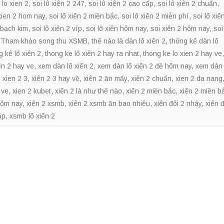
 lo xien 2
,
soi lô xiên 2 247
,
soi lô xiên 2 cao cấp
,
soi lô xiên 2 chuẩn
,
 xien 2 hom nay
,
soi lô xiên 2 miền bắc
,
soi lô xiên 2 miễn phí
,
soi lô xiê
 bạch kim
,
soi lô xiên 2 víp
,
soi lô xiên hôm nay
,
soi xiên 2 hôm nay
,
soi
,
Tham khảo song thu XSMB
,
thế nào là dàn lô xiên 2
,
thống kê dàn lô
g kê lô xiên 2
,
thong ke lô xiên 2 hay ra nhat
,
thong ke lo xien 2 hay ve
,
ên 2 hay ve
,
xem dàn lô xiên 2
,
xem dàn lô xiên 2 đề hôm nay
,
xem dàn 
,
xien 2 3
,
xiên 2 3 hay về
,
xiên 2 ăn mấy
,
xiên 2 chuẩn
,
xien 2 da nang
 ve
,
xien 2 kubet
,
xiên 2 là như thế nào
,
xiên 2 miền bắc
,
xiên 2 miền b
hôm nay
,
xiên 2 xsmb
,
xiên 2 xsmb ăn bao nhiêu
,
xiên đôi 2 nháy
,
xiên đ
ặp
,
xsmb lô xiên 2