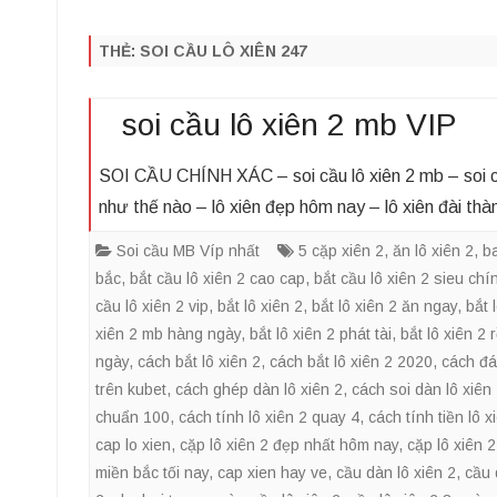
MB VIP
THẺ:
SOI CẦU LÔ XIÊN 247
SOI CẦU 
MB VIP
soi cầu lô xiên 2 mb VIP
SOI CẦU 
MB VIP
SOI CẦU CHÍNH XÁC – soi cầu lô xiên 2 mb – soi cầu 
như thế nào – lô xiên đẹp hôm nay – lô xiên đài t
SOI CẦU
Soi cầu MB Víp nhất
5 cặp xiên 2
,
ăn lô xiên 2
,
ba
VIP
bắc
,
bắt cầu lô xiên 2 cao cap
,
bắt cầu lô xiên 2 sieu chí
SOI CẦU 
cầu lô xiên 2 vip
,
bắt lô xiên 2
,
bắt lô xiên 2 ăn ngay
,
bắt 
xiên 2 mb hàng ngày
,
bắt lô xiên 2 phát tài
,
bắt lô xiên 2
VIP
ngày
,
cách bắt lô xiên 2
,
cách bắt lô xiên 2 2020
,
cách đá
trên kubet
,
cách ghép dàn lô xiên 2
,
cách soi dàn lô xiên
SOI CẦU
chuẩn 100
,
cách tính lô xiên 2 quay 4
,
cách tính tiền lô x
MB VIP
cap lo xien
,
cặp lô xiên 2 đẹp nhất hôm nay
,
cặp lô xiên 
miền bắc tối nay
,
cap xien hay ve
,
cầu dàn lô xiên 2
,
cầu 