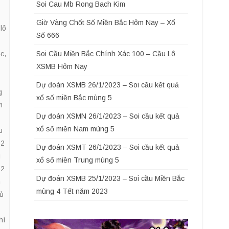
Soi Cau Mb Rong Bach Kim
Giờ Vàng Chốt Số Miền Bắc Hôm Nay – Xổ
,
lô
Số 666
ộc
,
Soi Cầu Miền Bắc Chính Xác 100 – Cầu Lô
XSMB Hôm Nay
Dự đoán XSMB 26/1/2023 – Soi cầu kết quả
g
xổ số miền Bắc mùng 5
m
Dự đoán XSMN 26/1/2023 – Soi cầu kết quả
xổ số miền Nam mùng 5
u
 2
Dự đoán XSMT 26/1/2023 – Soi cầu kết quả
u
xổ số miền Trung mùng 5
 2
Dự đoán XSMB 25/1/2023 – Soi cầu Miền Bắc
n
mùng 4 Tết năm 2023
hủ
hí