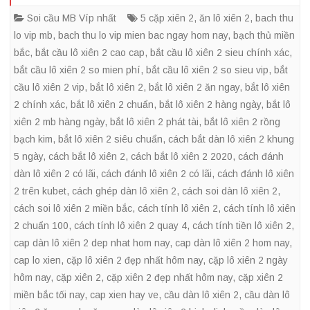
Soi cầu MB Víp nhất
5 cặp xiên 2
,
ăn lô xiên 2
,
bach thu
lo vip mb
,
bach thu lo vip mien bac ngay hom nay
,
bạch thủ miền
bắc
,
bắt cầu lô xiên 2 cao cap
,
bắt cầu lô xiên 2 sieu chính xác
,
bắt cầu lô xiên 2 so mien phí
,
bắt cầu lô xiên 2 so sieu vip
,
bắt
cầu lô xiên 2 vip
,
bắt lô xiên 2
,
bắt lô xiên 2 ăn ngay
,
bắt lô xiên
2 chính xác
,
bắt lô xiên 2 chuẩn
,
bắt lô xiên 2 hàng ngày
,
bắt lô
xiên 2 mb hàng ngày
,
bắt lô xiên 2 phát tài
,
bắt lô xiên 2 rồng
bạch kim
,
bắt lô xiên 2 siêu chuẩn
,
cách bắt dàn lô xiên 2 khung
5 ngày
,
cách bắt lô xiên 2
,
cách bắt lô xiên 2 2020
,
cách đánh
dàn lô xiên 2 có lãi
,
cách đánh lô xiên 2 có lãi
,
cách đánh lô xiên
2 trên kubet
,
cách ghép dàn lô xiên 2
,
cách soi dàn lô xiên 2
,
cách soi lô xiên 2 miền bắc
,
cách tính lô xiên 2
,
cách tính lô xiên
2 chuẩn 100
,
cách tính lô xiên 2 quay 4
,
cách tính tiền lô xiên 2
,
cap dàn lô xiên 2 dep nhat hom nay
,
cap dàn lô xiên 2 hom nay
,
cap lo xien
,
cặp lô xiên 2 đẹp nhất hôm nay
,
cặp lô xiên 2 ngày
hôm nay
,
cặp xiên 2
,
cặp xiên 2 đẹp nhất hôm nay
,
cặp xiên 2
miền bắc tối nay
,
cap xien hay ve
,
cầu dàn lô xiên 2
,
cầu dàn lô