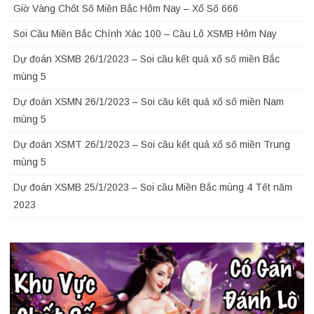
Giờ Vàng Chốt Số Miền Bắc Hôm Nay – Xổ Số 666
Soi Cầu Miền Bắc Chính Xác 100 – Cầu Lô XSMB Hôm Nay
Dự đoán XSMB 26/1/2023 – Soi cầu kết quả xổ số miền Bắc
mùng 5
Dự đoán XSMN 26/1/2023 – Soi cầu kết quả xổ số miền Nam
mùng 5
Dự đoán XSMT 26/1/2023 – Soi cầu kết quả xổ số miền Trung
mùng 5
Dự đoán XSMB 25/1/2023 – Soi cầu Miền Bắc mùng 4 Tết năm
2023