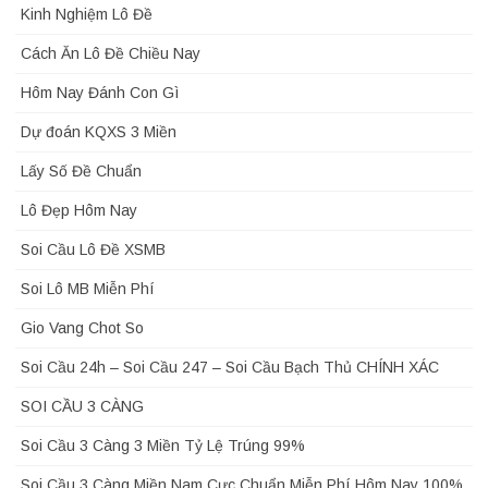
Kinh Nghiệm Lô Đề
Cách Ăn Lô Đề Chiều Nay
Hôm Nay Đánh Con Gì
Dự đoán KQXS 3 Miền
Lấy Số Đề Chuẩn
Lô Đẹp Hôm Nay
Soi Cầu Lô Đề XSMB
Soi Lô MB Miễn Phí
Gio Vang Chot So
Soi Cầu 24h – Soi Cầu 247 – Soi Cầu Bạch Thủ CHÍNH XÁC
SOI CẦU 3 CÀNG
Soi Cầu 3 Càng 3 Miền Tỷ Lệ Trúng 99%
Soi Cầu 3 Càng Miền Nam Cực Chuẩn Miễn Phí Hôm Nay 100%