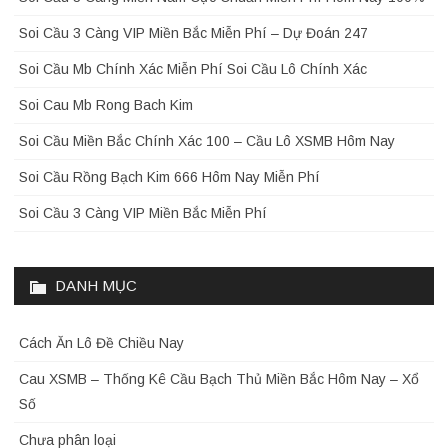
Soi Cầu 3 Càng VIP Miền Bắc Miễn Phí – Dự Đoán 247
Soi Cầu Mb Chính Xác Miễn Phí Soi Cầu Lô Chính Xác
Soi Cau Mb Rong Bach Kim
Soi Cầu Miền Bắc Chính Xác 100 – Cầu Lô XSMB Hôm Nay
Soi Cầu Rồng Bạch Kim 666 Hôm Nay Miễn Phí
Soi Cầu 3 Càng VIP Miền Bắc Miễn Phí
DANH MỤC
Cách Ăn Lô Đề Chiều Nay
Cau XSMB – Thống Kê Cầu Bạch Thủ Miền Bắc Hôm Nay – Xổ
Số
Chưa phân loại