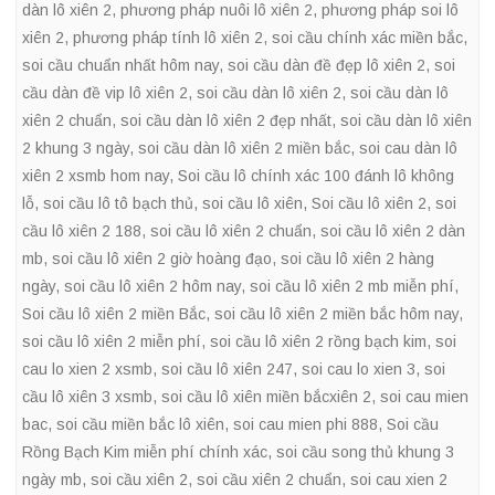
dàn lô xiên 2
,
phương pháp nuôi lô xiên 2
,
phương pháp soi lô
xiên 2
,
phương pháp tính lô xiên 2
,
soi cầu chính xác miền bắc
,
soi cầu chuẩn nhất hôm nay
,
soi cầu dàn đề đẹp lô xiên 2
,
soi
cầu dàn đề vip lô xiên 2
,
soi cầu dàn lô xiên 2
,
soi cầu dàn lô
xiên 2 chuẩn
,
soi cầu dàn lô xiên 2 đẹp nhất
,
soi cầu dàn lô xiên
2 khung 3 ngày
,
soi cầu dàn lô xiên 2 miền bắc
,
soi cau dàn lô
xiên 2 xsmb hom nay
,
Soi cầu lô chính xác 100 đánh lô không
lỗ
,
soi cầu lô tô bạch thủ
,
soi cầu lô xiên
,
Soi cầu lô xiên 2
,
soi
cầu lô xiên 2 188
,
soi cầu lô xiên 2 chuẩn
,
soi cầu lô xiên 2 dàn
mb
,
soi cầu lô xiên 2 giờ hoàng đạo
,
soi cầu lô xiên 2 hàng
ngày
,
soi cầu lô xiên 2 hôm nay
,
soi cầu lô xiên 2 mb miễn phí
,
Soi cầu lô xiên 2 miền Bắc
,
soi cầu lô xiên 2 miền bắc hôm nay
,
soi cầu lô xiên 2 miễn phí
,
soi cầu lô xiên 2 rồng bạch kim
,
soi
cau lo xien 2 xsmb
,
soi cầu lô xiên 247
,
soi cau lo xien 3
,
soi
cầu lô xiên 3 xsmb
,
soi cầu lô xiên miền bắcxiên 2
,
soi cau mien
bac
,
soi cầu miền bắc lô xiên
,
soi cau mien phi 888
,
Soi cầu
Rồng Bạch Kim miễn phí chính xác
,
soi cầu song thủ khung 3
ngày mb
,
soi cầu xiên 2
,
soi cầu xiên 2 chuẩn
,
soi cau xien 2