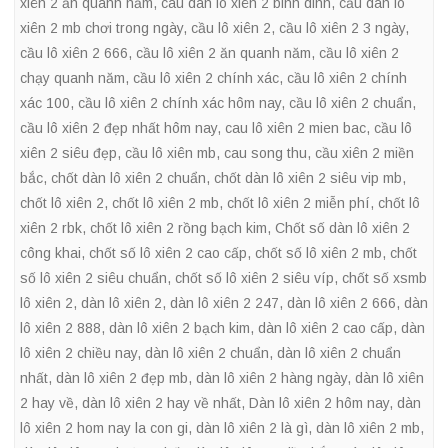
xiên 2 ăn quanh năm
,
cau dàn lô xiên 2 binh dinh
,
cầu dàn lô
xiên 2 mb chơi trong ngày
,
cầu lô xiên 2
,
cầu lô xiên 2 3 ngày
,
cầu lô xiên 2 666
,
cầu lô xiên 2 ăn quanh năm
,
cầu lô xiên 2
chạy quanh năm
,
cầu lô xiên 2 chính xác
,
cầu lô xiên 2 chính
xác 100
,
cầu lô xiên 2 chính xác hôm nay
,
cầu lô xiên 2 chuẩn
,
cầu lô xiên 2 đẹp nhất hôm nay
,
cau lô xiên 2 mien bac
,
cầu lô
xiên 2 siêu đẹp
,
cầu lô xiên mb
,
cau song thu
,
cầu xiên 2 miền
bắc
,
chốt dàn lô xiên 2 chuẩn
,
chốt dàn lô xiên 2 siêu vip mb
,
chốt lô xiên 2
,
chốt lô xiên 2 mb
,
chốt lô xiên 2 miễn phí
,
chốt lô
xiên 2 rbk
,
chốt lô xiên 2 rồng bạch kim
,
Chốt số dàn lô xiên 2
công khai
,
chốt số lô xiên 2 cao cấp
,
chốt số lô xiên 2 mb
,
chốt
số lô xiên 2 siêu chuẩn
,
chốt số lô xiên 2 siêu víp
,
chốt số xsmb
lô xiên 2
,
dàn lô xiên 2
,
dàn lô xiên 2 247
,
dàn lô xiên 2 666
,
dàn
lô xiên 2 888
,
dàn lô xiên 2 bạch kim
,
dàn lô xiên 2 cao cấp
,
dàn
lô xiên 2 chiều nay
,
dàn lô xiên 2 chuẩn
,
dàn lô xiên 2 chuẩn
nhất
,
dàn lô xiên 2 đẹp mb
,
dàn lô xiên 2 hàng ngày
,
dàn lô xiên
2 hay về
,
dàn lô xiên 2 hay về nhất
,
Dàn lô xiên 2 hôm nay
,
dàn
lô xiên 2 hom nay la con gi
,
dàn lô xiên 2 là gì
,
dàn lô xiên 2 mb
,