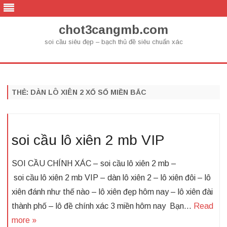
chot3cangmb.com
soi cầu siêu đẹp – bạch thủ đề siêu chuẩn xác
Skip
to
content
THẺ:
DÀN LÔ XIÊN 2 XỔ SỐ MIỀN BẮC
soi cầu lô xiên 2 mb VIP
SOI CẦU CHÍNH XÁC – soi cầu lô xiên 2 mb –
soi cầu lô xiên 2 mb VIP – dàn lô xiên 2 – lô xiên đôi – lô
xiên đánh như thế nào – lô xiên đẹp hôm nay – lô xiên đài
thành phố – lô đề chính xác 3 miền hôm nay Bạn…
Read
more »