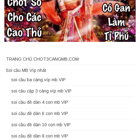
TRANG CHỦ CHOT3CANGMB.COM
Soi cầu MB Víp nhất
soi cầu ba càng víp mb VIP
soi cầu cặp 3 càng víp mb VIP
soi cầu đề dàn 4 con mb VIP
soi cầu đề dàn 6 con mb VIP
soi cầu đề dàn 10 con mb VIP
soi cầu đề dàn 8 con mb VIP