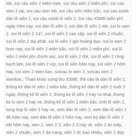
mb
,
soi cầu xiên 2 miền nam
,
soi cầu xiên 2 miễn phí
,
soi cau
xien 2 vip
,
soi cau xien mb
,
soi cầu xiên miền bắc
,
soi cau xsmb
dàn lô xiên 2
,
soi cầu xsmb lô xiên 2
,
Soi cầu XSMB miễn phí
ngày hôm nay
,
soi dàn lô xiên 2
,
soi dàn lô xiên 2 mb
,
soi lo xien
2
,
soi lô xiên 2 247
,
soi lô xiên 2 cao cấp
,
soi lô xiên 2 chuẩn
,
soi lô xiên 2 đại phát
,
soi lô xiên 2 giờ hoàng đạo
,
soi lo xien 2
hom nay
,
soi lô xiên 2 miền bắc
,
soi lô xiên 2 miễn phí
,
soi lô
xiên 2 miễn phí chính xác
,
soi lô xiên 2 rbk
,
soi lô xiên 2 rồng
bạch kim
,
soi lô xiên 2 víp
,
soi lô xiên hôm nay
,
soi xiên 2 hôm
nay
,
soi xien 2 mien bac
,
soicau lo xien 2
,
soicau xien 2
mienbac
,
Tham khảo song thu XSMB
,
thế nào là dàn lô xiên 2
,
thống kê dàn lô xiên 2 miền bắc
,
thống kê dàn lô xiên 2 nuôi 3
ngày
,
thống kê lô xiên 2
,
thong ke lô xiên 2 hay ra nhat
,
thong
ke lo xien 2 hay ve
,
thống kê lô xiên 2 miền bắc
,
tính lô xiên 2
,
tong hop lô xiên 2 hay ve
,
xem dàn lô xiên 2
,
xem dàn lô xiên 2
đề hôm nay
,
xem dàn lô xiên 2 hôm nay
,
xem kq dàn lô xiên 2
mb hôm nay
,
xien 2
,
xien 2 3
,
xiên 2 3 hay về
,
xiên 2 ăn mấy
,
xiên 2 chuẩn
,
xien 2 da nang
,
xiên 2 đc bao nhiêu
,
xiên 2 đẹp