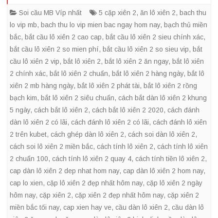
Soi cầu MB Víp nhất
5 cặp xiên 2
,
ăn lô xiên 2
,
bach thu
lo vip mb
,
bach thu lo vip mien bac ngay hom nay
,
bạch thủ miền
bắc
,
bắt cầu lô xiên 2 cao cap
,
bắt cầu lô xiên 2 sieu chính xác
,
bắt cầu lô xiên 2 so mien phí
,
bắt cầu lô xiên 2 so sieu vip
,
bắt
cầu lô xiên 2 vip
,
bắt lô xiên 2
,
bắt lô xiên 2 ăn ngay
,
bắt lô xiên
2 chính xác
,
bắt lô xiên 2 chuẩn
,
bắt lô xiên 2 hàng ngày
,
bắt lô
xiên 2 mb hàng ngày
,
bắt lô xiên 2 phát tài
,
bắt lô xiên 2 rồng
bạch kim
,
bắt lô xiên 2 siêu chuẩn
,
cách bắt dàn lô xiên 2 khung
5 ngày
,
cách bắt lô xiên 2
,
cách bắt lô xiên 2 2020
,
cách đánh
dàn lô xiên 2 có lãi
,
cách đánh lô xiên 2 có lãi
,
cách đánh lô xiên
2 trên kubet
,
cách ghép dàn lô xiên 2
,
cách soi dàn lô xiên 2
,
cách soi lô xiên 2 miền bắc
,
cách tính lô xiên 2
,
cách tính lô xiên
2 chuẩn 100
,
cách tính lô xiên 2 quay 4
,
cách tính tiền lô xiên 2
,
cap dàn lô xiên 2 dep nhat hom nay
,
cap dàn lô xiên 2 hom nay
,
cap lo xien
,
cặp lô xiên 2 đẹp nhất hôm nay
,
cặp lô xiên 2 ngày
hôm nay
,
cặp xiên 2
,
cặp xiên 2 đẹp nhất hôm nay
,
cặp xiên 2
miền bắc tối nay
,
cap xien hay ve
,
cầu dàn lô xiên 2
,
cầu dàn lô