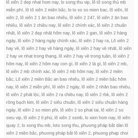
lô xiên 2 dep nhat hom nay
,
lo song thu vip
,
lô tô song thủ mb
miễn phí
,
lô tô xiên 2 miền bắc
,
lo to xo so mien bac
,
lô xiên
,
lô
xiên 2
,
lô xiên 2 1 ăn bao nhiêu
,
lô xiên 2 247
,
lô xiên 2 ăn bao
nhiêu
,
lô xiên 2 chiều nay
,
lô xiên 2 chính xác
,
lô xiên 2 chuẩn
nhất
,
lô xiên 2 đẹp nhất hôm nay
,
lô xiên 2 gan
,
lô xiên 2 hàng
ngày
,
lô xiên 2 hàng ngày chính xác
,
lô xiên 2 hay ra
,
Lô xiên 2
hay về
,
lô xiên 2 hay về hàng ngày
,
lô xiên 2 hay về nhất
,
lô xiên
2 hay ve nhat trong thang
,
lô xiên 2 hay về trong tuần
,
lô xiên 2
hôm nay
,
lô xiên 2 hôm nay con gì
,
lô xiên 2 là gì
,
lô xiên 2 mb
,
lô xiên 2 mb chính xác
,
lô xiên 2 mb hôm nay
,
lô xiên 2 miền
bắc
,
Lô xiên 2 miền Bắc an bao nhiêu
,
lô xiên 2 miền bắc hôm
nay
,
lô xiên 2 miễn phí
,
lô xiên 2 ngày
,
lô xiên 2 nhân bao nhiêu
,
lô xiên 2 phát lộc
,
lô xiên 2 ra chiều nay
,
lô xiên 2 rbk
,
lô xiên 2
rồng bạch kim
,
lô xiên 2 siêu chuẩn
,
lô xiên 2 siêu chuẩn hàng
ngày
,
lô xiên 2 so mien phi
,
lô xiên 2 so phat tai
,
lô xiên 2 so
sieu vip
,
lô xiên 2 tỉ phú
,
lô xiên 2 xsmb
,
lo xien hom nay
,
lô xiên
quay 2
,
lo xong thu mb
,
loto song thu
,
phương pháp bắt dàn lô
xiên 2 miền bắc
,
phương pháp bắt lô xiên 2
,
phuong phap choi