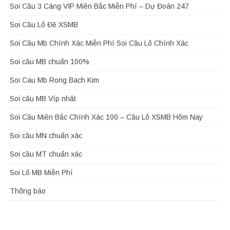
Soi Cầu 3 Càng VIP Miền Bắc Miễn Phí – Dự Đoán 247
Soi Cầu Lô Đề XSMB
Soi Cầu Mb Chính Xác Miễn Phí Soi Cầu Lô Chính Xác
Soi cầu MB chuẩn 100%
Soi Cau Mb Rong Bach Kim
Soi cầu MB Víp nhất
Soi Cầu Miền Bắc Chính Xác 100 – Cầu Lô XSMB Hôm Nay
Soi cầu MN chuẩn xác
Soi cầu MT chuẩn xác
Soi Lô MB Miễn Phí
Thông báo