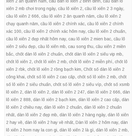
xiên 2 ăn quanh năm
,
cau dàn lô xiên 2 binh dinh
,
cầu dàn lô
xiên 2 mb chơi trong ngày
,
cầu lô xiên 2
,
cầu lô xiên 2 3 ngày
,
cầu lô xiên 2 666
,
cầu lô xiên 2 ăn quanh năm
,
cầu lô xiên 2
chạy quanh năm
,
cầu lô xiên 2 chính xác
,
cầu lô xiên 2 chính
xác 100
,
cầu lô xiên 2 chính xác hôm nay
,
cầu lô xiên 2 chuẩn
,
cầu lô xiên 2 đẹp nhất hôm nay
,
cau lô xiên 2 mien bac
,
cầu lô
xiên 2 siêu đẹp
,
cầu lô xiên mb
,
cau song thu
,
cầu xiên 2 miền
bắc
,
chốt dàn lô xiên 2 chuẩn
,
chốt dàn lô xiên 2 siêu vip mb
,
chốt lô xiên 2
,
chốt lô xiên 2 mb
,
chốt lô xiên 2 miễn phí
,
chốt lô
xiên 2 rbk
,
chốt lô xiên 2 rồng bạch kim
,
Chốt số dàn lô xiên 2
công khai
,
chốt số lô xiên 2 cao cấp
,
chốt số lô xiên 2 mb
,
chốt
số lô xiên 2 siêu chuẩn
,
chốt số lô xiên 2 siêu víp
,
chốt số xsmb
lô xiên 2
,
dàn lô xiên 2
,
dàn lô xiên 2 247
,
dàn lô xiên 2 666
,
dàn
lô xiên 2 888
,
dàn lô xiên 2 bạch kim
,
dàn lô xiên 2 cao cấp
,
dàn
lô xiên 2 chiều nay
,
dàn lô xiên 2 chuẩn
,
dàn lô xiên 2 chuẩn
nhất
,
dàn lô xiên 2 đẹp mb
,
dàn lô xiên 2 hàng ngày
,
dàn lô xiên
2 hay về
,
dàn lô xiên 2 hay về nhất
,
Dàn lô xiên 2 hôm nay
,
dàn
lô xiên 2 hom nay la con gi
,
dàn lô xiên 2 là gì
,
dàn lô xiên 2 mb
,