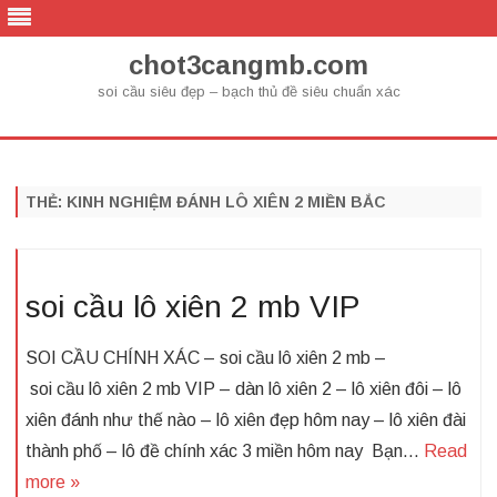
chot3cangmb.com
soi cầu siêu đẹp – bạch thủ đề siêu chuẩn xác
Skip
to
content
THẺ:
KINH NGHIỆM ĐÁNH LÔ XIÊN 2 MIỀN BẮC
soi cầu lô xiên 2 mb VIP
SOI CẦU CHÍNH XÁC – soi cầu lô xiên 2 mb –
soi cầu lô xiên 2 mb VIP – dàn lô xiên 2 – lô xiên đôi – lô
xiên đánh như thế nào – lô xiên đẹp hôm nay – lô xiên đài
thành phố – lô đề chính xác 3 miền hôm nay Bạn…
Read
more »