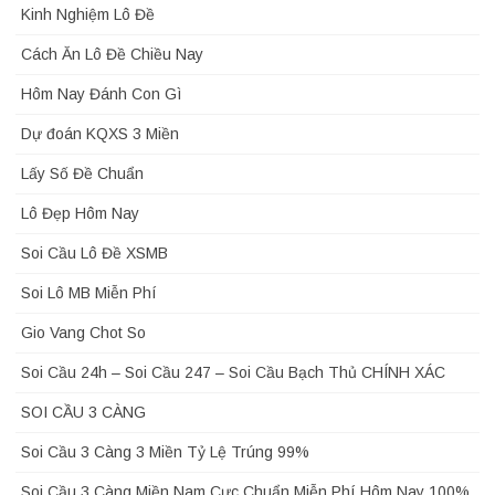
Kinh Nghiệm Lô Đề
Cách Ăn Lô Đề Chiều Nay
Hôm Nay Đánh Con Gì
Dự đoán KQXS 3 Miền
Lấy Số Đề Chuẩn
Lô Đẹp Hôm Nay
Soi Cầu Lô Đề XSMB
Soi Lô MB Miễn Phí
Gio Vang Chot So
Soi Cầu 24h – Soi Cầu 247 – Soi Cầu Bạch Thủ CHÍNH XÁC
SOI CẦU 3 CÀNG
Soi Cầu 3 Càng 3 Miền Tỷ Lệ Trúng 99%
Soi Cầu 3 Càng Miền Nam Cực Chuẩn Miễn Phí Hôm Nay 100%