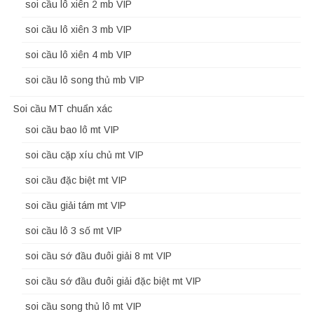
soi cầu lô xiên 2 mb VIP
soi cầu lô xiên 3 mb VIP
soi cầu lô xiên 4 mb VIP
soi cầu lô song thủ mb VIP
Soi cầu MT chuẩn xác
soi cầu bao lô mt VIP
soi cầu cặp xíu chủ mt VIP
soi cầu đặc biệt mt VIP
soi cầu giải tám mt VIP
soi cầu lô 3 số mt VIP
soi cầu sớ đầu đuôi giải 8 mt VIP
soi cầu sớ đầu đuôi giải đặc biệt mt VIP
soi cầu song thủ lô mt VIP