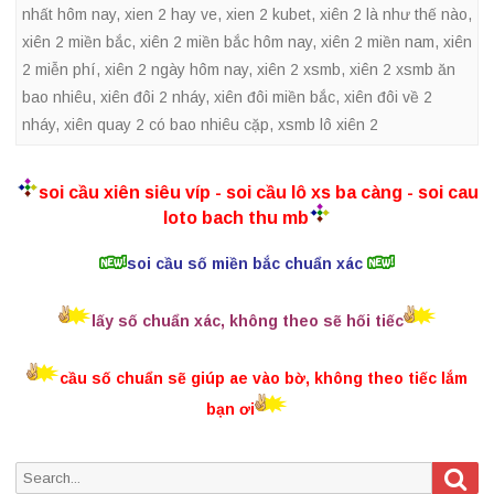
nhất hôm nay
,
xien 2 hay ve
,
xien 2 kubet
,
xiên 2 là như thế nào
,
xiên 2 miền bắc
,
xiên 2 miền bắc hôm nay
,
xiên 2 miền nam
,
xiên
2 miễn phí
,
xiên 2 ngày hôm nay
,
xiên 2 xsmb
,
xiên 2 xsmb ăn
bao nhiêu
,
xiên đôi 2 nháy
,
xiên đôi miền bắc
,
xiên đôi về 2
nháy
,
xiên quay 2 có bao nhiêu cặp
,
xsmb lô xiên 2
soi cầu xiên siêu víp - soi cầu lô xs ba càng - soi cau
loto bach thu mb
soi cầu số miền bắc chuẩn xác
lấy số chuẩn xác, không theo sẽ hối tiếc
cầu số chuẩn sẽ giúp ae vào bờ, không theo tiếc lắm
bạn ơi
Sea
Search