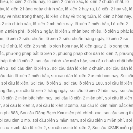
nhiêu
,
lô xiên 2 chiều nay
,
lô xiên 2 chính xác
,
lô xiên 2 chuẩn nhất
,
lô
gày
,
lô xiên 2 hàng ngày chính xác
,
lô xiên 2 hay ra
,
Lô xiên 2 hay về
,
lô
 hay ve nhat trong thang
,
lô xiên 2 hay về trong tuần
,
lô xiên 2 hôm nay
n 2 mb chính xác
,
lô xiên 2 mb hôm nay
,
lô xiên 2 miền bắc
,
Lô xiên 2
iên 2 miễn phí
,
lô xiên 2 ngày
,
lô xiên 2 nhân bao nhiêu
,
lô xiên 2 phát l
im
,
lô xiên 2 siêu chuẩn
,
lô xiên 2 siêu chuẩn hàng ngày
,
lô xiên 2 so
n 2 tỉ phú
,
lô xiên 2 xsmb
,
lo xien hom nay
,
lô xiên quay 2
,
lo xong thu
ắc
,
phương pháp bắt lô xiên 2
,
phuong phap choi dàn lô xiên 2
,
phươn
áp tính lô xiên 2
,
soi cầu chính xác miền bắc
,
soi cầu chuẩn nhất hô
iên 2
,
soi cầu dàn lô xiên 2
,
soi cầu dàn lô xiên 2 chuẩn
,
soi cầu dàn lô
cầu dàn lô xiên 2 miền bắc
,
soi cau dàn lô xiên 2 xsmb hom nay
,
Soi cầ
,
soi cầu lô xiên
,
Soi cầu lô xiên 2
,
soi cầu lô xiên 2 188
,
soi cầu lô xiên
oàng đạo
,
soi cầu lô xiên 2 hàng ngày
,
soi cầu lô xiên 2 hôm nay
,
soi cầ
u lô xiên 2 miền bắc hôm nay
,
soi cầu lô xiên 2 miễn phí
,
soi cầu lô xiên
7
,
soi cau lo xien 3
,
soi cầu lô xiên 3 xsmb
,
soi cầu lô xiên miền bắcxiê
en phi 888
,
Soi cầu Rồng Bạch Kim miễn phí chính xác
,
soi cầu song t
oi cau xien 2 mb
,
soi cầu xiên 2 miền nam
,
soi cầu xiên 2 miễn phí
,
soi
i cau xsmb dàn lô xiên 2
,
soi cầu xsmb lô xiên 2
,
Soi cầu XSMB miễn p