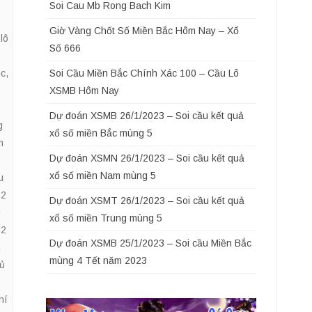
Soi Cau Mb Rong Bach Kim
Giờ Vàng Chốt Số Miền Bắc Hôm Nay – Xổ
,
lô
Số 666
ộc
,
Soi Cầu Miền Bắc Chính Xác 100 – Cầu Lô
XSMB Hôm Nay
Dự đoán XSMB 26/1/2023 – Soi cầu kết quả
g
xổ số miền Bắc mùng 5
m
Dự đoán XSMN 26/1/2023 – Soi cầu kết quả
xổ số miền Nam mùng 5
u
 2
Dự đoán XSMT 26/1/2023 – Soi cầu kết quả
u
xổ số miền Trung mùng 5
 2
Dự đoán XSMB 25/1/2023 – Soi cầu Miền Bắc
n
mùng 4 Tết năm 2023
hủ
hí