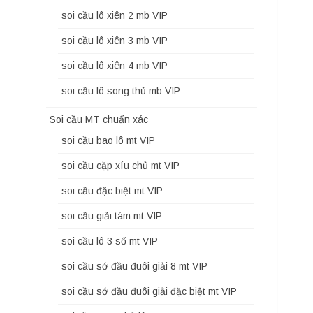
soi cầu lô xiên 2 mb VIP
soi cầu lô xiên 3 mb VIP
soi cầu lô xiên 4 mb VIP
soi cầu lô song thủ mb VIP
Soi cầu MT chuẩn xác
soi cầu bao lô mt VIP
soi cầu cặp xíu chủ mt VIP
soi cầu đặc biệt mt VIP
soi cầu giải tám mt VIP
soi cầu lô 3 số mt VIP
soi cầu sớ đầu đuôi giải 8 mt VIP
soi cầu sớ đầu đuôi giải đặc biệt mt VIP