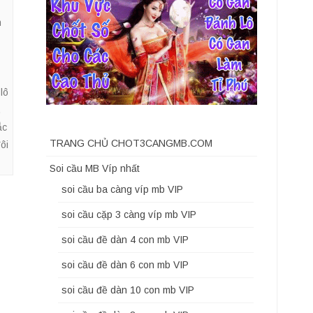
n
lô
,
ắc
TRANG CHỦ CHOT3CANGMB.COM
ôi
Soi cầu MB Víp nhất
soi cầu ba càng víp mb VIP
soi cầu cặp 3 càng víp mb VIP
soi cầu đề dàn 4 con mb VIP
soi cầu đề dàn 6 con mb VIP
soi cầu đề dàn 10 con mb VIP