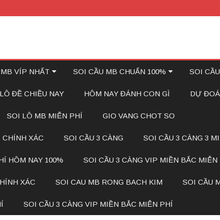
Skip
 MB VÍP NHẤT
SOI CẦU MB CHUẨN 100%
SOI CẦ
to
content
LÔ ĐỀ CHIỀU NAY
HÔM NAY ĐÁNH CON GÌ
DỰ ĐOÁ
BA CÀNG VÍP MB
SOI CẦU BẠCH THỦ LÔ 2
SOI CẦU
NHÁY 100% WIN
SOI LÔ MB MIỄN PHÍ
GIO VANG CHOT SO
SOI CẦU
CẶP 3 CÀNG VÍP
SOI CẦU DÀN LÔ 10 CON
VIP
Ủ CHÍNH XÁC
SOI CẦU 3 CÀNG
SOI CẦU 3 CÀNG 3 M
MB VIP
SOI CẦU 
HÍ HÔM NAY 100%
SOI CẦU 3 CÀNG VIP MIỀN BẮC MIỄN 
ĐỀ DÀN 4 CON
SOI CẦU LÔ DÀN 4 CON
SOI CẦU 
CHÍNH XÁC
SOI CAU MB RONG BACH KIM
SOI CẦU 
MB VIP
SOI CẦU 
Í
SOI CẦU 3 CÀNG VIP MIỀN BẮC MIỄN PHÍ
ĐỀ DÀN 6 CON
SOI CẦU LÔ DÀN 6 CON