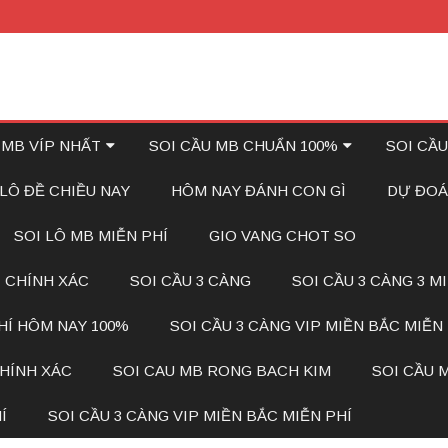
Skip
 MB VÍP NHẤT
SOI CẦU MB CHUẨN 100%
SOI CẦ
to
content
LÔ ĐỀ CHIỀU NAY
HÔM NAY ĐÁNH CON GÌ
DỰ ĐOÁ
BA CÀNG VÍP MB
SOI CẦU BẠCH THỦ LÔ 2
SOI CẦU
NHÁY 100% WIN
SOI LÔ MB MIỄN PHÍ
GIO VANG CHOT SO
SOI CẦU
CẶP 3 CÀNG VÍP
SOI CẦU DÀN LÔ 10 CON
VIP
Ủ CHÍNH XÁC
SOI CẦU 3 CÀNG
SOI CẦU 3 CÀNG 3 M
MB VIP
SOI CẦU 
HÍ HÔM NAY 100%
SOI CẦU 3 CÀNG VIP MIỀN BẮC MIỄN 
ĐỀ DÀN 4 CON
SOI CẦU LÔ DÀN 4 CON
SOI CẦU 
CHÍNH XÁC
SOI CAU MB RONG BACH KIM
SOI CẦU 
MB VIP
SOI CẦU 
Í
SOI CẦU 3 CÀNG VIP MIỀN BẮC MIỄN PHÍ
ĐỀ DÀN 6 CON
SOI CẦU LÔ DÀN 6 CON