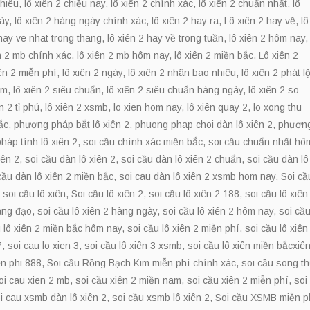
nhiêu
,
lô xiên 2 chiều nay
,
lô xiên 2 chính xác
,
lô xiên 2 chuẩn nhất
,
lô
gày
,
lô xiên 2 hàng ngày chính xác
,
lô xiên 2 hay ra
,
Lô xiên 2 hay về
,
lô
 hay ve nhat trong thang
,
lô xiên 2 hay về trong tuần
,
lô xiên 2 hôm nay
n 2 mb chính xác
,
lô xiên 2 mb hôm nay
,
lô xiên 2 miền bắc
,
Lô xiên 2
iên 2 miễn phí
,
lô xiên 2 ngày
,
lô xiên 2 nhân bao nhiêu
,
lô xiên 2 phát l
im
,
lô xiên 2 siêu chuẩn
,
lô xiên 2 siêu chuẩn hàng ngày
,
lô xiên 2 so
n 2 tỉ phú
,
lô xiên 2 xsmb
,
lo xien hom nay
,
lô xiên quay 2
,
lo xong thu
ắc
,
phương pháp bắt lô xiên 2
,
phuong phap choi dàn lô xiên 2
,
phươn
áp tính lô xiên 2
,
soi cầu chính xác miền bắc
,
soi cầu chuẩn nhất hô
iên 2
,
soi cầu dàn lô xiên 2
,
soi cầu dàn lô xiên 2 chuẩn
,
soi cầu dàn lô
cầu dàn lô xiên 2 miền bắc
,
soi cau dàn lô xiên 2 xsmb hom nay
,
Soi cầ
,
soi cầu lô xiên
,
Soi cầu lô xiên 2
,
soi cầu lô xiên 2 188
,
soi cầu lô xiên
oàng đạo
,
soi cầu lô xiên 2 hàng ngày
,
soi cầu lô xiên 2 hôm nay
,
soi cầ
u lô xiên 2 miền bắc hôm nay
,
soi cầu lô xiên 2 miễn phí
,
soi cầu lô xiên
7
,
soi cau lo xien 3
,
soi cầu lô xiên 3 xsmb
,
soi cầu lô xiên miền bắcxiê
en phi 888
,
Soi cầu Rồng Bạch Kim miễn phí chính xác
,
soi cầu song t
oi cau xien 2 mb
,
soi cầu xiên 2 miền nam
,
soi cầu xiên 2 miễn phí
,
soi
i cau xsmb dàn lô xiên 2
,
soi cầu xsmb lô xiên 2
,
Soi cầu XSMB miễn p