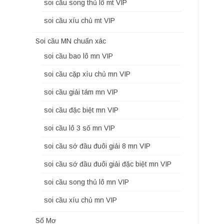
soi cầu song thủ lô mt VIP
soi cầu xíu chủ mt VIP
Soi cầu MN chuẩn xác
soi cầu bao lô mn VIP
soi cầu cặp xíu chủ mn VIP
soi cầu giải tám mn VIP
soi cầu đặc biệt mn VIP
soi cầu lô 3 số mn VIP
soi cầu sớ đầu đuôi giải 8 mn VIP
soi cầu sớ đầu đuôi giải đặc biệt mn VIP
soi cầu song thủ lô mn VIP
soi cầu xíu chủ mn VIP
Sổ Mơ