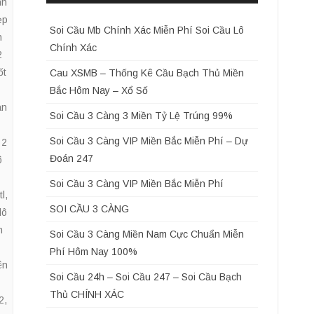
nh
ẹp
Soi Cầu Mb Chính Xác Miễn Phí Soi Cầu Lô
n
Chính Xác
2
ốt
Cau XSMB – Thống Kê Cầu Bạch Thủ Miền
Bắc Hôm Nay – Xổ Số
àn
Soi Cầu 3 Càng 3 Miền Tỷ Lệ Trúng 99%
Soi Cầu 3 Càng VIP Miền Bắc Miễn Phí – Dự
 2
Đoán 247
ô
Soi Cầu 3 Càng VIP Miền Bắc Miễn Phí
tl
,
SOI CẦU 3 CÀNG
lô
n
Soi Cầu 3 Càng Miền Nam Cực Chuẩn Miễn
Phí Hôm Nay 100%
ên
Soi Cầu 24h – Soi Cầu 247 – Soi Cầu Bạch
Thủ CHÍNH XÁC
 2
,