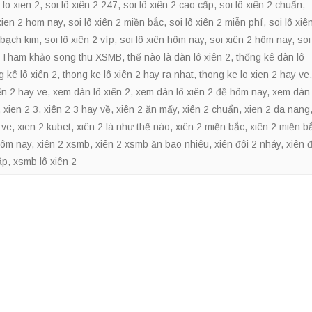
 lo xien 2
,
soi lô xiên 2 247
,
soi lô xiên 2 cao cấp
,
soi lô xiên 2 chuẩn
,
 xien 2 hom nay
,
soi lô xiên 2 miền bắc
,
soi lô xiên 2 miễn phí
,
soi lô xiê
 bạch kim
,
soi lô xiên 2 víp
,
soi lô xiên hôm nay
,
soi xiên 2 hôm nay
,
soi
,
Tham khảo song thu XSMB
,
thế nào là dàn lô xiên 2
,
thống kê dàn lô
g kê lô xiên 2
,
thong ke lô xiên 2 hay ra nhat
,
thong ke lo xien 2 hay ve
,
ên 2 hay ve
,
xem dàn lô xiên 2
,
xem dàn lô xiên 2 đề hôm nay
,
xem dàn 
,
xien 2 3
,
xiên 2 3 hay về
,
xiên 2 ăn mấy
,
xiên 2 chuẩn
,
xien 2 da nang
 ve
,
xien 2 kubet
,
xiên 2 là như thế nào
,
xiên 2 miền bắc
,
xiên 2 miền b
hôm nay
,
xiên 2 xsmb
,
xiên 2 xsmb ăn bao nhiêu
,
xiên đôi 2 nháy
,
xiên đ
ặp
,
xsmb lô xiên 2