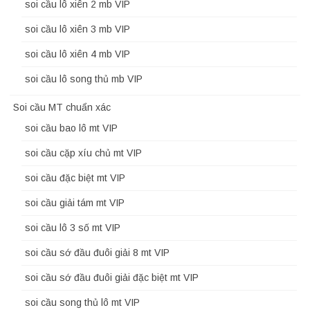
soi cầu lô xiên 2 mb VIP
soi cầu lô xiên 3 mb VIP
soi cầu lô xiên 4 mb VIP
soi cầu lô song thủ mb VIP
Soi cầu MT chuẩn xác
soi cầu bao lô mt VIP
soi cầu cặp xíu chủ mt VIP
soi cầu đặc biệt mt VIP
soi cầu giải tám mt VIP
soi cầu lô 3 số mt VIP
soi cầu sớ đầu đuôi giải 8 mt VIP
soi cầu sớ đầu đuôi giải đặc biệt mt VIP
soi cầu song thủ lô mt VIP