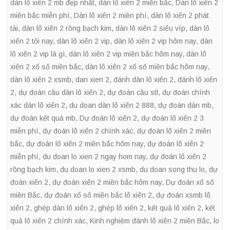
dàn lô xiên 2 mb đẹp nhất
,
dàn lô xiên 2 miền bắc
,
Dàn lô xiên 2
miền bắc miễn phí
,
Dàn lô xiên 2 miền phí
,
dàn lô xiên 2 phát
tài
,
dàn lô xiên 2 rồng bạch kim
,
dàn lô xiên 2 siêu víp
,
dàn lô
xiên 2 tối nay
,
dàn lô xiên 2 vip
,
dàn lô xiên 2 vip hôm nay
,
dàn
lô xiên 2 vip là gì
,
dàn lô xiên 2 vip miền bắc hôm nay
,
dàn lô
xiên 2 xổ số miền bắc
,
dàn lô xiên 2 xổ số miền bắc hôm nay
,
dàn lô xiên 2 xsmb
,
dan xien 2
,
đánh dàn lô xiên 2
,
đánh lô xiên
2
,
dự đoán cầu dàn lô xiên 2
,
dự đoán cầu stl
,
dự đoán chính
xác dàn lô xiên 2
,
du doan dàn lô xiên 2 888
,
dự đoán dàn mb
,
dự đoán kết quả mb
,
Dự đoán lô xiên 2
,
dự đoán lô xiên 2 3
miễn phí
,
dự đoán lô xiên 2 chính xác
,
dự đoán lô xiên 2 miền
bắc
,
dự đoán lô xiên 2 miền bắc hôm nay
,
dự đoán lô xiên 2
miễn phí
,
du doan lo xien 2 ngay hom nay
,
dự đoán lô xiên 2
rồng bạch kim
,
du doan lo xien 2 xsmb
,
du doan song thu lo
,
dự
đoán xiên 2
,
dự đoán xiên 2 miền bắc hôm nay
,
Dự đoán xổ số
miền Bắc
,
dự đoán xổ số miền bắc lô xiên 2
,
dự đoán xsmb lô
xiên 2
,
ghép dàn lô xiên 2
,
ghép lô xiên 2
,
kết quả lô xiên 2
,
kết
quả lô xiên 2 chính xác
,
Kinh nghiệm đánh lô xiên 2 miền Bắc
,
lo