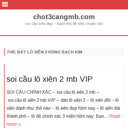
chot3cangmb.com
soi cầu siêu đẹp – bạch thủ đề siêu chuẩn xác
Skip
to
content
THẺ:
BẮT LÔ XIÊN 2 RỒNG BẠCH KIM
soi cầu lô xiên 2 mb VIP
SOI CẦU CHÍNH XÁC – soi cầu lô xiên 2 mb –
soi cầu lô xiên 2 mb VIP – dàn lô xiên 2 – lô xiên đôi – lô
xiên đánh như thế nào – lô xiên đẹp hôm nay – lô xiên đài
thành phố – lô đề chính xác 3 miền hôm nay Bạn…
Read
more »