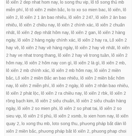
lô xiên 2 dep nhat hom nay
,
lo song thu vip
,
lô tô song thủ mb
miễn phí
,
lô tô xiên 2 miền bắc
,
lo to xo so mien bac
,
lô xiên
,
lô
xiên 2
,
lô xiên 2 1 ăn bao nhiêu
,
lô xiên 2 247
,
lô xiên 2 ăn bao
nhiêu
,
lô xiên 2 chiều nay
,
lô xiên 2 chính xác
,
lô xiên 2 chuẩn
nhất
,
lô xiên 2 đẹp nhất hôm nay
,
lô xiên 2 gan
,
lô xiên 2 hàng
ngày
,
lô xiên 2 hàng ngày chính xác
,
lô xiên 2 hay ra
,
Lô xiên 2
hay về
,
lô xiên 2 hay về hàng ngày
,
lô xiên 2 hay về nhất
,
lô xiên
2 hay ve nhat trong thang
,
lô xiên 2 hay về trong tuần
,
lô xiên 2
hôm nay
,
lô xiên 2 hôm nay con gì
,
lô xiên 2 là gì
,
lô xiên 2 mb
,
lô xiên 2 mb chính xác
,
lô xiên 2 mb hôm nay
,
lô xiên 2 miền
bắc
,
Lô xiên 2 miền Bắc an bao nhiêu
,
lô xiên 2 miền bắc hôm
nay
,
lô xiên 2 miễn phí
,
lô xiên 2 ngày
,
lô xiên 2 nhân bao nhiêu
,
lô xiên 2 phát lộc
,
lô xiên 2 ra chiều nay
,
lô xiên 2 rbk
,
lô xiên 2
rồng bạch kim
,
lô xiên 2 siêu chuẩn
,
lô xiên 2 siêu chuẩn hàng
ngày
,
lô xiên 2 so mien phi
,
lô xiên 2 so phat tai
,
lô xiên 2 so
sieu vip
,
lô xiên 2 tỉ phú
,
lô xiên 2 xsmb
,
lo xien hom nay
,
lô xiên
quay 2
,
lo xong thu mb
,
loto song thu
,
phương pháp bắt dàn lô
xiên 2 miền bắc
,
phương pháp bắt lô xiên 2
,
phuong phap choi