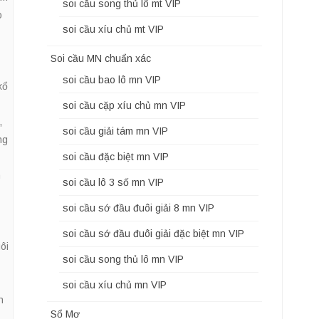
soi cầu song thủ lô mt VIP
o
soi cầu xíu chủ mt VIP
Soi cầu MN chuẩn xác
soi cầu bao lô mn VIP
xổ
soi cầu cặp xíu chủ mn VIP
,
soi cầu giải tám mn VIP
ng
soi cầu đặc biệt mn VIP
m
soi cầu lô 3 số mn VIP
soi cầu sớ đầu đuôi giải 8 mn VIP
soi cầu sớ đầu đuôi giải đặc biệt mn VIP
ôi
soi cầu song thủ lô mn VIP
soi cầu xíu chủ mn VIP
n
Sổ Mơ