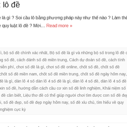
 lô đề
ề là gì ? Soi cầu lô bằng phương pháp này như thế nào ? Làm th
ề quy luật lô đề ? Mời…
Read more »
ì
,
bộ số đề chính xác nhất
,
Bộ số đề là gì và những bộ số trong lô đề 
ng số đề
,
cách đánh số đề miền trung
,
Cách dự đoán số đề
,
cách tính
miễn phí
,
chơi số đề là gì
,
chơi số đề online
,
chốt số đề
,
chốt số đề
chốt số đề miền nam
,
chốt số đề miền trung
,
chốt số đề ngày hôm nay
,
ề là gì
,
dàn lô 4 số dàn lô 4 số đề là gì
,
dàn lô 4 số đề
,
dàn lô 4 số đề
xin số đề
,
hướng dẫn cách cầu cơ xin số đề linh nghiệm
,
Khái niệm số
 đề cần biết
,
Liệu thơ đề có thể giúp người chơi tìm được con số đề đẹ
i
,
số đề đẹp
,
số đề đẹp ngày hôm nay
,
số đề xỉu chủ
,
tìm hiểu về quy
h nghiệm cực kỳ