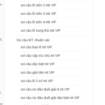
ền
soi cầu lô xiên 2 mb VIP
soi cầu lô xiên 3 mb VIP
soi cầu lô xiên 4 mb VIP
soi cầu lô song thủ mb VIP
ôi
Soi cầu MT chuẩn xác
soi cầu bao lô mt VIP
soi cầu cặp xíu chủ mt VIP
soi cầu đặc biệt mt VIP
soi cầu giải tám mt VIP
soi cầu lô 3 số mt VIP
soi cầu sớ đầu đuôi giải 8 mt VIP
u
soi cầu sớ đầu đuôi giải đặc biệt mt VIP
am