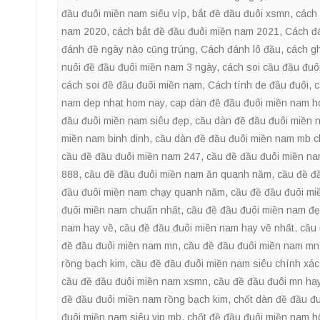
đầu đuôi miền nam siêu víp
,
bắt đề đầu đuôi xsmn
,
cách
nam 2020
,
cách bắt đề đầu đuôi miền nam 2021
,
Cách đ
đánh đề ngày nào cũng trúng
,
Cách đánh lô đầu
,
cách g
nuôi đề đầu đuôi miền nam 3 ngày
,
cách soi cầu đầu đuô
cách soi đề đầu đuôi miền nam
,
Cách tính de đầu đuôi
,
c
nam dep nhat hom nay
,
cap dàn đề đầu đuôi miền nam h
đầu đuôi miền nam siêu đẹp
,
cầu dàn đề đầu đuôi miền 
miền nam binh dinh
,
cầu dàn đề đầu đuôi miền nam mb c
cầu đề đầu đuôi miền nam 247
,
cầu đề đầu đuôi miền na
888
,
cầu đề đầu đuôi miền nam ăn quanh năm
,
cầu đề đ
đầu đuôi miền nam chạy quanh năm
,
cầu đề đầu đuôi mi
đuôi miền nam chuẩn nhất
,
cầu đề đầu đuôi miền nam đ
nam hay về
,
cầu đề đầu đuôi miền nam hay về nhất
,
cầu 
đề đầu đuôi miền nam mn
,
cầu đề đầu đuôi miền nam mn
rồng bạch kim
,
cầu đề đầu đuôi miền nam siêu chính xác
cầu đề đầu đuôi miền nam xsmn
,
cầu đề đầu đuôi mn hay
đề đầu đuôi miền nam rồng bạch kim
,
chốt dàn đề đầu đ
đuôi miền nam siêu vip mb
,
chốt đề đầu đuôi miền nam 