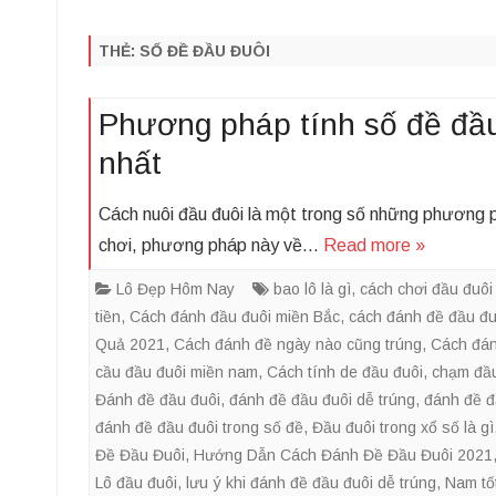
MB VIP
THẺ:
SỐ ĐỀ ĐẦU ĐUÔI
SOI CẦU 
MB VIP
Phương pháp tính số đề đầu
SOI CẦU 
nhất
MB VIP
Cách nuôi đầu đuôi là một trong số những phương ph
SOI CẦU
chơi, phương pháp này về…
Read more »
VIP
Lô Đẹp Hôm Nay
bao lô là gì
,
cách chơi đầu đuôi
SOI CẦU 
tiền
,
Cách đánh đầu đuôi miền Bắc
,
cách đánh đề đầu đu
VIP
Quả 2021
,
Cách đánh đề ngày nào cũng trúng
,
Cách đán
cầu đầu đuôi miền nam
,
Cách tính de đầu đuôi
,
chạm đầu
SOI CẦU
Đánh đề đầu đuôi
,
đánh đề đầu đuôi dễ trúng
,
đánh đề đ
MB VIP
đánh đề đầu đuôi trong số đề
,
Đầu đuôi trong xổ số là gì
Đề Đầu Đuôi
,
Hướng Dẫn Cách Đánh Đề Đầu Đuôi 2021
Lô đầu đuôi
,
lưu ý khi đánh đề đầu đuôi dễ trúng
,
Nam tố