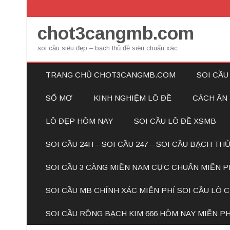
chot3cangmb.com
soi cầu siêu đẹp – bạch thủ đề siêu chuẩn xác
TRANG CHỦ CHOT3CANGMB.COM
SOI CẦU
SỔ MƠ
KINH NGHIỆM LÔ ĐỀ
CÁCH ĂN 
SOI CẦU 
VIP
LÔ ĐẸP HÔM NAY
SOI CẦU LÔ ĐỀ XSMB
SOI CẦU 
SOI CẦU 24H – SOI CẦU 247 – SOI CẦU BẠCH TH
MB VIP
SOI CẦU 3 CÀNG MIỀN NAM CỰC CHUẨN MIỄN P
SOI CẦU 
SOI CẦU MB CHÍNH XÁC MIỄN PHÍ SOI CẦU LÔ 
MB VIP
SOI CẦU RỒNG BẠCH KIM 666 HÔM NAY MIỄN PH
SOI CẦU 