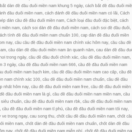
 bắt dàn đề đầu đuôi miền nam khung 5 ngày
,
cách bắt đề đầu đuôi mi
ánh đầu đuôi miền nam
,
cách đánh đề đầu đuôi miền nam có lãi
,
Cách
hép dàn cầu đề đầu đuôi miền nam
,
Cách loại đầu đuôi đặc biệt
,
cách
i miền nam
,
cách soi dàn đề đầu đuôi miền nam
,
cách soi đề đầu đuôi
,
ách tính đề đầu đuôi miền nam chuẩn 100
,
cap dàn đề đầu đuôi miền
om nay
,
cầu cầu đề đầu đuôi miền nam chính xác hôm nay
,
cầu cầu đề
nam
,
cầu dàn đề đầu đuôi miền nam ăn quanh năm
,
cau dàn đề đầu đu
hơi trong ngày
,
cầu đề đầu đuôi chính xác
,
cầu đề đầu đuôi miền nam
,
m 3 ngày
,
cầu đề đầu đuôi miền nam 666
,
cầu đề đầu đuôi miền nam
ầu đuôi miền nam bạch kim
,
cầu đề đầu đuôi miền nam cao cấp
,
cầu đề
ền nam chính xác 100
,
cầu đề đầu đuôi miền nam chuẩn
,
cầu đề đầu
ẹp nhất hôm nay
,
cầu đề đầu đuôi miền nam free
,
cầu đề đầu đuôi miền
đề đầu đuôi miền nam là gì
,
cầu đề đầu đuôi miền nam miền nam
,
cầu
 siêu chuẩn
,
cầu đề đầu đuôi miền nam rbk
,
cầu đề đầu đuôi miền nam
,
cầu đề đầu đuôi miền nam tỉ phú
,
cầu đề đầu đuôi miền nam tối nay
,
 ve trong ngay
,
cau song thu
,
chốt cầu đề đầu đuôi miền nam
,
chốt cầ
uôi miền nam
,
chốt dàn đề đầu đuôi miền nam chuẩn
,
chốt dàn đề đầu
hôm nay
,
chốt đề đầu đuôi miền nam miễn phí
,
chốt đề đầu đuôi miền n