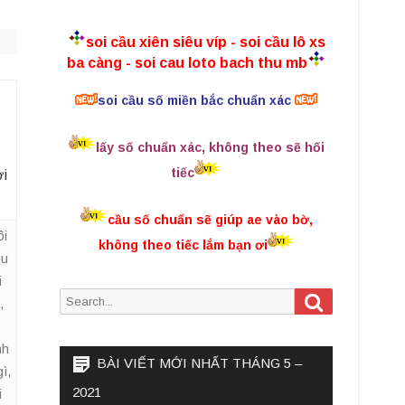
 SỚ ĐẦU ĐUÔI
SOI CẦU SỚ ĐẦU ĐUÔI
T VIP
GIẢI 8 MN VIP
soi cầu xiên siêu víp - soi cầu lô xs
ba càng - soi cau loto bach thu mb
 SỚ ĐẦU ĐUÔI
SOI CẦU SỚ ĐẦU ĐUÔI
 BIỆT MT VIP
GIẢI ĐẶC BIỆT MN VIP
soi cầu số miền bắc chuẩn xác
 SONG THỦ LÔ
SOI CẦU SONG THỦ LÔ
lấy số chuẩn xác, không theo sẽ hối
MN VIP
tiếc
ời
XÍU CHỦ MT VIP
SOI CẦU XÍU CHỦ MN VIP
cầu số chuẩn sẽ giúp ae vào bờ,
ôi
không theo tiếc lắm bạn ơi
ệu
i
Search
Search
,
for:
nh
BÀI VIẾT MỚI NHẤT THÁNG 5 –
gì
,
2021
i