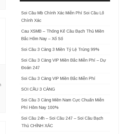
Soi Cầu Mb Chính Xác Miễn Phí Soi Cầu Lô
Chính Xác
Cau XSMB – Thống Kê Cầu Bạch Thủ Miền
Bắc Hôm Nay – Xổ Số
Soi Cầu 3 Càng 3 Miền Tỷ Lệ Trúng 99%
Soi Cầu 3 Càng VIP Miền Bắc Miễn Phí – Dự
Đoán 247
Soi Cầu 3 Càng VIP Miền Bắc Miễn Phí
h
SOI CẦU 3 CÀNG
Soi Cầu 3 Càng Miền Nam Cực Chuẩn Miễn
Phí Hôm Nay 100%
Soi Cầu 24h – Soi Cầu 247 – Soi Cầu Bạch
Thủ CHÍNH XÁC