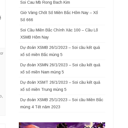
Soi Cau Mb Rong Bach Kim
Giờ Vàng Chốt Số Miền Bắc Hôm Nay – Xổ
ế
Số 666
Soi Cầu Miền Bắc Chính Xác 100 – Cầu Lô
XSMB Hôm Nay
Dự đoán XSMB 26/1/2023 – Soi cầu kết quả
cơ
xổ số miền Bắc mùng 5
Dự đoán XSMN 26/1/2023 – Soi cầu kết quả
xổ số miền Nam mùng 5
Dự đoán XSMT 26/1/2023 – Soi cầu kết quả
xổ số miền Trung mùng 5
p
,
Dự đoán XSMB 25/1/2023 – Soi cầu Miền Bắc
mùng 4 Tết năm 2023