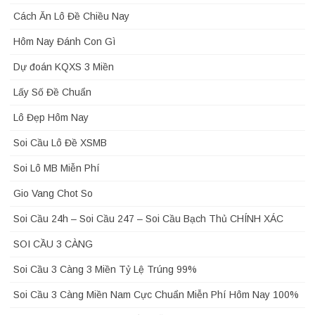
Cách Ăn Lô Đề Chiều Nay
Hôm Nay Đánh Con Gì
Dự đoán KQXS 3 Miền
Lấy Số Đề Chuẩn
Lô Đẹp Hôm Nay
Soi Cầu Lô Đề XSMB
Soi Lô MB Miễn Phí
Gio Vang Chot So
Soi Cầu 24h – Soi Cầu 247 – Soi Cầu Bạch Thủ CHÍNH XÁC
SOI CẦU 3 CÀNG
Soi Cầu 3 Càng 3 Miền Tỷ Lệ Trúng 99%
Soi Cầu 3 Càng Miền Nam Cực Chuẩn Miễn Phí Hôm Nay 100%