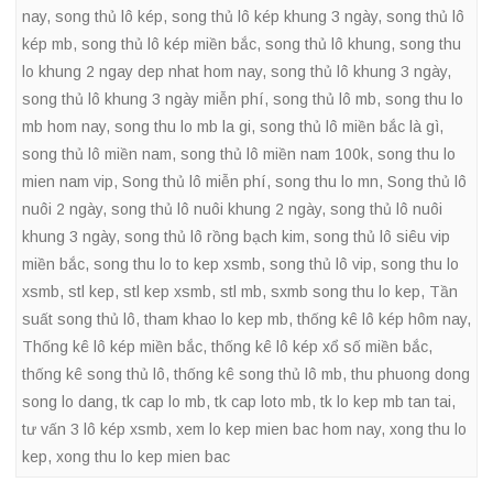
nay
,
song thủ lô kép
,
song thủ lô kép khung 3 ngày
,
song thủ lô
kép mb
,
song thủ lô kép miền bắc
,
song thủ lô khung
,
song thu
lo khung 2 ngay dep nhat hom nay
,
song thủ lô khung 3 ngày
,
song thủ lô khung 3 ngày miễn phí
,
song thủ lô mb
,
song thu lo
mb hom nay
,
song thu lo mb la gi
,
song thủ lô miền bắc là gì
,
song thủ lô miền nam
,
song thủ lô miền nam 100k
,
song thu lo
mien nam vip
,
Song thủ lô miễn phí
,
song thu lo mn
,
Song thủ lô
nuôi 2 ngày
,
song thủ lô nuôi khung 2 ngày
,
song thủ lô nuôi
khung 3 ngày
,
song thủ lô rồng bạch kim
,
song thủ lô siêu vip
miền bắc
,
song thu lo to kep xsmb
,
song thủ lô vip
,
song thu lo
xsmb
,
stl kep
,
stl kep xsmb
,
stl mb
,
sxmb song thu lo kep
,
Tần
suất song thủ lô
,
tham khao lo kep mb
,
thống kê lô kép hôm nay
,
Thống kê lô kép miền bắc
,
thống kê lô kép xổ số miền bắc
,
thống kê song thủ lô
,
thống kê song thủ lô mb
,
thu phuong dong
song lo dang
,
tk cap lo mb
,
tk cap loto mb
,
tk lo kep mb tan tai
,
tư vấn 3 lô kép xsmb
,
xem lo kep mien bac hom nay
,
xong thu lo
kep
,
xong thu lo kep mien bac