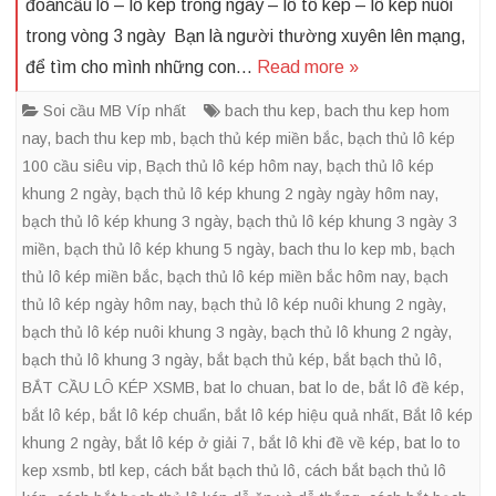
đoáncầu lô – lô kép trong ngày – lô tô kép – lô kép nuôi
trong vòng 3 ngày Bạn là người thường xuyên lên mạng,
để tìm cho mình những con…
Read more »
Soi cầu MB Víp nhất
bach thu kep
,
bach thu kep hom
nay
,
bach thu kep mb
,
bạch thủ kép miền bắc
,
bạch thủ lô kép
100 cầu siêu vip
,
Bạch thủ lô kép hôm nay
,
bạch thủ lô kép
khung 2 ngày
,
bạch thủ lô kép khung 2 ngày ngày hôm nay
,
bạch thủ lô kép khung 3 ngày
,
bạch thủ lô kép khung 3 ngày 3
miền
,
bạch thủ lô kép khung 5 ngày
,
bach thu lo kep mb
,
bạch
thủ lô kép miền bắc
,
bạch thủ lô kép miền bắc hôm nay
,
bạch
thủ lô kép ngày hôm nay
,
bạch thủ lô kép nuôi khung 2 ngày
,
bạch thủ lô kép nuôi khung 3 ngày
,
bạch thủ lô khung 2 ngày
,
bạch thủ lô khung 3 ngày
,
bắt bạch thủ kép
,
bắt bạch thủ lô
,
BẮT CẦU LÔ KÉP XSMB
,
bat lo chuan
,
bat lo de
,
bắt lô đề kép
,
bắt lô kép
,
bắt lô kép chuẩn
,
bắt lô kép hiệu quả nhất
,
Bắt lô kép
khung 2 ngày
,
bắt lô kép ở giải 7
,
bắt lô khi đề về kép
,
bat lo to
kep xsmb
,
btl kep
,
cách bắt bạch thủ lô
,
cách bắt bạch thủ lô