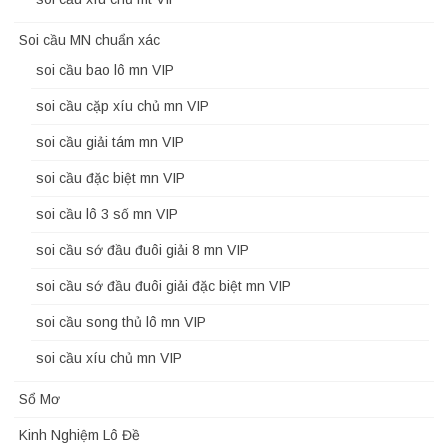
Soi cầu MN chuẩn xác
soi cầu bao lô mn VIP
soi cầu cặp xíu chủ mn VIP
soi cầu giải tám mn VIP
soi cầu đặc biệt mn VIP
soi cầu lô 3 số mn VIP
soi cầu sớ đầu đuôi giải 8 mn VIP
soi cầu sớ đầu đuôi giải đặc biệt mn VIP
soi cầu song thủ lô mn VIP
soi cầu xíu chủ mn VIP
Sổ Mơ
Kinh Nghiệm Lô Đề