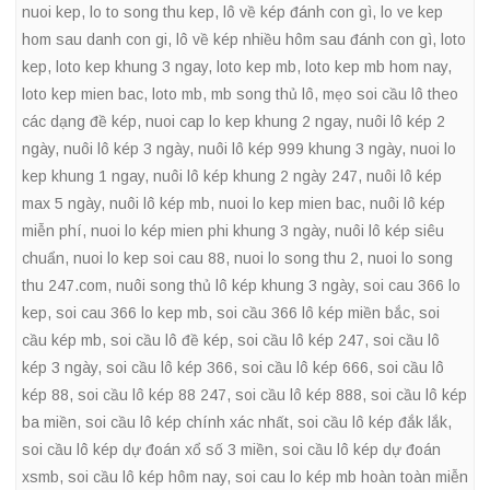
nuoi kep
,
lo to song thu kep
,
lô về kép đánh con gì
,
lo ve kep
hom sau danh con gi
,
lô về kép nhiều hôm sau đánh con gì
,
loto
kep
,
loto kep khung 3 ngay
,
loto kep mb
,
loto kep mb hom nay
,
loto kep mien bac
,
loto mb
,
mb song thủ lô
,
mẹo soi cầu lô theo
các dạng đề kép
,
nuoi cap lo kep khung 2 ngay
,
nuôi lô kép 2
ngày
,
nuôi lô kép 3 ngày
,
nuôi lô kép 999 khung 3 ngày
,
nuoi lo
kep khung 1 ngay
,
nuôi lô kép khung 2 ngày 247
,
nuôi lô kép
max 5 ngày
,
nuôi lô kép mb
,
nuoi lo kep mien bac
,
nuôi lô kép
miễn phí
,
nuoi lo kép mien phi khung 3 ngày
,
nuôi lô kép siêu
chuẩn
,
nuoi lo kep soi cau 88
,
nuoi lo song thu 2
,
nuoi lo song
thu 247.com
,
nuôi song thủ lô kép khung 3 ngày
,
soi cau 366 lo
kep
,
soi cau 366 lo kep mb
,
soi cầu 366 lô kép miền bắc
,
soi
cầu kép mb
,
soi cầu lô đề kép
,
soi cầu lô kép 247
,
soi cầu lô
kép 3 ngày
,
soi cầu lô kép 366
,
soi cầu lô kép 666
,
soi cầu lô
kép 88
,
soi cầu lô kép 88 247
,
soi cầu lô kép 888
,
soi cầu lô kép
ba miền
,
soi cầu lô kép chính xác nhất
,
soi cầu lô kép đắk lắk
,
soi cầu lô kép dự đoán xổ số 3 miền
,
soi cầu lô kép dự đoán
xsmb
,
soi cầu lô kép hôm nay
,
soi cau lo kép mb hoàn toàn miễn