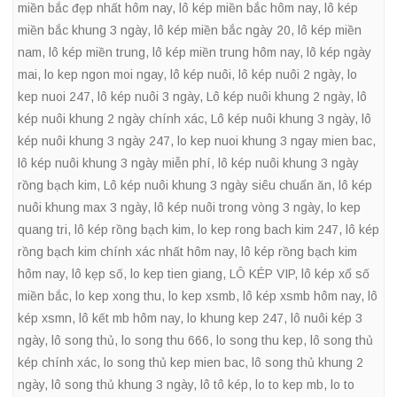
miền bắc đẹp nhất hôm nay
,
lô kép miền bắc hôm nay
,
lô kép
miền bắc khung 3 ngày
,
lô kép miền bắc ngày 20
,
lô kép miền
nam
,
lô kép miền trung
,
lô kép miền trung hôm nay
,
lô kép ngày
mai
,
lo kep ngon moi ngay
,
lô kép nuôi
,
lô kép nuôi 2 ngày
,
lo
kep nuoi 247
,
lô kép nuôi 3 ngày
,
Lô kép nuôi khung 2 ngày
,
lô
kép nuôi khung 2 ngày chính xác
,
Lô kép nuôi khung 3 ngày
,
lô
kép nuôi khung 3 ngày 247
,
lo kep nuoi khung 3 ngay mien bac
,
lô kép nuôi khung 3 ngày miễn phí
,
lô kép nuôi khung 3 ngày
rồng bạch kim
,
Lô kép nuôi khung 3 ngày siêu chuẩn ăn
,
lô kép
nuôi khung max 3 ngày
,
lô kép nuôi trong vòng 3 ngày
,
lo kep
quang tri
,
lô kép rồng bạch kim
,
lo kep rong bach kim 247
,
lô kép
rồng bạch kim chính xác nhất hôm nay
,
lô kép rồng bạch kim
hôm nay
,
lô kẹp số
,
lo kep tien giang
,
LÔ KÉP VIP
,
lô kép xổ số
miền bắc
,
lo kep xong thu
,
lo kep xsmb
,
lô kép xsmb hôm nay
,
lô
kép xsmn
,
lô kết mb hôm nay
,
lo khung kep 247
,
lô nuôi kép 3
ngày
,
lô song thủ
,
lo song thu 666
,
lo song thu kep
,
lô song thủ
kép chính xác
,
lo song thủ kep mien bac
,
lô song thủ khung 2
ngày
,
lô song thủ khung 3 ngày
,
lô tô kép
,
lo to kep mb
,
lo to