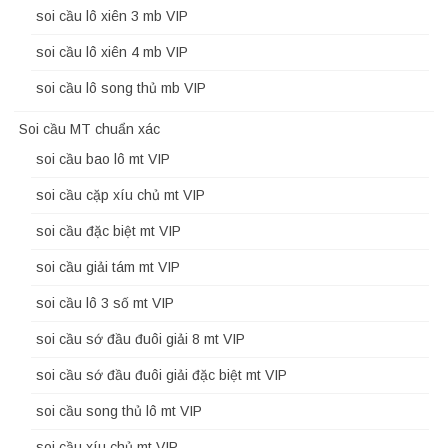
soi cầu lô xiên 3 mb VIP
soi cầu lô xiên 4 mb VIP
soi cầu lô song thủ mb VIP
Soi cầu MT chuẩn xác
soi cầu bao lô mt VIP
soi cầu cặp xíu chủ mt VIP
soi cầu đặc biệt mt VIP
soi cầu giải tám mt VIP
soi cầu lô 3 số mt VIP
soi cầu sớ đầu đuôi giải 8 mt VIP
soi cầu sớ đầu đuôi giải đặc biệt mt VIP
soi cầu song thủ lô mt VIP
soi cầu xíu chủ mt VIP