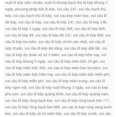
nuôi lô kép siêu chuẩn
,
nuôi lô khung bạch thủ lô kép khung 3
ngày
,
phương pháp bắt lô kép
,
Soi cầu 247
,
soi cầu bạch thủ
kép
,
soi cầu bạch thủ lô kép
,
soi cau kep mien bac
,
soi cầu lô
đề kép
,
soi cầu lô kép
,
soi cầu lô kép 247
,
Soi cầu lô kép 24h
,
soi cầu lô kép 3 ngày
,
soi cầu lô kép 366
,
soi cầu lô kép 666
,
soi cầu lô kép 88
,
soi cầu lô kép 88 247
,
soi cầu lô kép 888
,
soi
cầu lô kép ba miền
,
soi cầu lô kép chính xác nhất
,
soi cầu lô
kép chuẩn
,
soi cầu lô kép đà nẵng
,
soi cầu lô kép đắk lắk
,
soi
cầu lô kép dự đoán xổ số 3 miền
,
soi cầu lô kép hôm nay
,
soi
cầu lô kép khung 5 ngày
,
soi cầu lô kép miền bắc 24 giờ
,
soi
cầu lô kép miền bắc 366
,
soi cau lo kep mien bac ba mien
,
soi
cầu lô kép miền bắc hôm nay
,
soi cầu lô kép miền bắc miễn phí
,
soi cầu lô kép miễn phí
,
soi cầu lô kép miền trung
,
soi cầu lô
kép ngon mb
,
soi cầu lô kép nuôi khung 3 ngày
,
soi cau lo kep
phu yen
,
soi cầu lô kép quảng bình
,
soi cầu lô kép quảng nam
,
soi cầu lô kép rồng bạch kim
,
soi cầu lô kép rồng bạch kim 777
,
soi cầu lô kép rồng bạch kim 888
,
soi cau lo kep rong vang bach
kim
,
soi cầu lô kép xổ số miền bắc
,
soi cầu lô kép xsmb
,
soi cầu