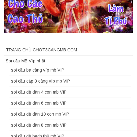
TRANG CHỦ CHOT3CANGMB.COM
Soi cầu MB Víp nhất
soi cầu ba càng víp mb VIP
soi cầu cặp 3 càng víp mb VIP
soi cầu đề dàn 4 con mb VIP
soi cầu đề dàn 6 con mb VIP
soi cầu đề dàn 10 con mb VIP
soi cầu đề dàn 8 con mb VIP
soi cầu đề bạch thủ mb VIP