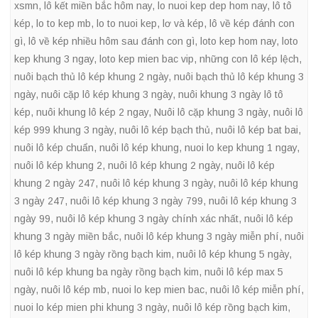
xsmn
,
lô kết miền bắc hôm nay
,
lo nuoi kep dep hom nay
,
lô tô
kép
,
lo to kep mb
,
lo to nuoi kep
,
lơ và kép
,
lô về kép đánh con
gì
,
lô về kép nhiều hôm sau đánh con gì
,
loto kep hom nay
,
loto
kep khung 3 ngay
,
loto kep mien bac vip
,
những con lô kép lệch
,
nuôi bạch thủ lô kép khung 2 ngày
,
nuôi bạch thủ lô kép khung 3
ngày
,
nuôi cặp lô kép khung 3 ngày
,
nuôi khung 3 ngày lô tô
kép
,
nuôi khung lô kép 2 ngay
,
Nuôi lô cặp khung 3 ngày
,
nuôi lô
kép 999 khung 3 ngày
,
nuôi lô kép bạch thủ
,
nuôi lô kép bat bai
,
nuôi lô kép chuẩn
,
nuôi lô kép khung
,
nuoi lo kep khung 1 ngay
,
nuôi lô kép khung 2
,
nuôi lô kép khung 2 ngày
,
nuôi lô kép
khung 2 ngày 247
,
nuôi lô kép khung 3 ngày
,
nuôi lô kép khung
3 ngày 247
,
nuôi lô kép khung 3 ngày 799
,
nuôi lô kép khung 3
ngày 99
,
nuôi lô kép khung 3 ngày chính xác nhất
,
nuôi lô kép
khung 3 ngày miền bắc
,
nuôi lô kép khung 3 ngày miễn phí
,
nuôi
lô kép khung 3 ngày rồng bạch kim
,
nuôi lô kép khung 5 ngày
,
nuôi lô kép khung ba ngày rồng bạch kim
,
nuôi lô kép max 5
ngày
,
nuôi lô kép mb
,
nuoi lo kep mien bac
,
nuôi lô kép miễn phí
,
nuoi lo kép mien phi khung 3 ngày
,
nuôi lô kép rồng bạch kim
,