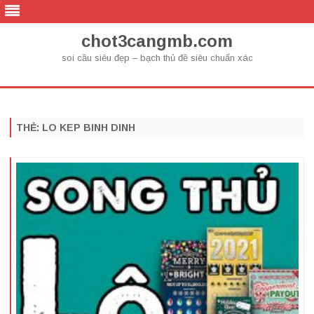
chot3cangmb.com
soi cầu siêu đẹp – bạch thủ đề siêu chuẩn xác
Skip
to
content
THẺ:
LO KEP BINH DINH