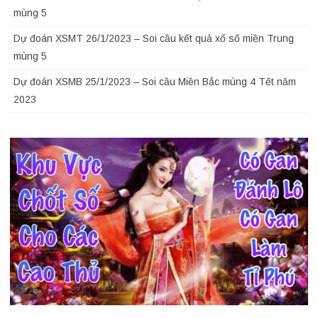
mùng 5
Dự đoán XSMT 26/1/2023 – Soi cầu kết quả xổ số miền Trung
mùng 5
Dự đoán XSMB 25/1/2023 – Soi cầu Miền Bắc mùng 4 Tết năm
2023