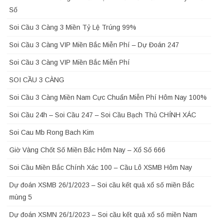
Số
Soi Cầu 3 Càng 3 Miền Tỷ Lệ Trúng 99%
Soi Cầu 3 Càng VIP Miền Bắc Miễn Phí – Dự Đoán 247
Soi Cầu 3 Càng VIP Miền Bắc Miễn Phí
SOI CẦU 3 CÀNG
Soi Cầu 3 Càng Miền Nam Cực Chuẩn Miễn Phí Hôm Nay 100%
Soi Cầu 24h – Soi Cầu 247 – Soi Cầu Bạch Thủ CHÍNH XÁC
Soi Cau Mb Rong Bach Kim
Giờ Vàng Chốt Số Miền Bắc Hôm Nay – Xổ Số 666
Soi Cầu Miền Bắc Chính Xác 100 – Cầu Lô XSMB Hôm Nay
Dự đoán XSMB 26/1/2023 – Soi cầu kết quả xổ số miền Bắc
mùng 5
Dự đoán XSMN 26/1/2023 – Soi cầu kết quả xổ số miền Nam