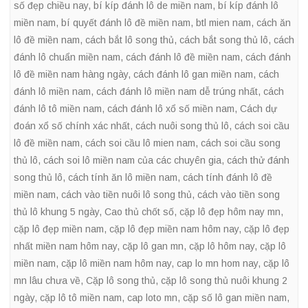
số đẹp chiều nay
,
bí kíp đánh lô de miền nam
,
bí kíp đánh lô
miền nam
,
bí quyết đánh lô đề miền nam
,
btl mien nam
,
cách ăn
lô đề miền nam
,
cách bắt lô song thủ
,
cách bắt song thủ lô
,
cách
đánh lô chuẩn miền nam
,
cách đánh lô đề miền nam
,
cách đánh
lô đề miền nam hàng ngày
,
cách đánh lô gan miền nam
,
cách
đánh lô miền nam
,
cách đánh lô miền nam dễ trúng nhất
,
cách
đánh lô tô miền nam
,
cách đánh lô xổ số miền nam
,
Cách dự
đoán xổ số chính xác nhất
,
cách nuôi song thủ lô
,
cách soi cầu
lô đề miền nam
,
cách soi cầu lô mien nam
,
cách soi cầu song
thủ lô
,
cách soi lô miền nam của các chuyên gia
,
cách thử đánh
song thủ lô
,
cách tính ăn lô miền nam
,
cách tính đánh lô đề
miền nam
,
cách vào tiền nuôi lô song thủ
,
cách vào tiền song
thủ lô khung 5 ngày
,
Cao thủ chốt số
,
cặp lô đẹp hôm nay mn
,
cặp lô đẹp miền nam
,
cặp lô đẹp miền nam hôm nay
,
cặp lô đẹp
nhất miền nam hôm nay
,
cặp lô gan mn
,
cặp lô hôm nay
,
cặp lô
miền nam
,
cặp lô miền nam hôm nay
,
cap lo mn hom nay
,
cặp lô
mn lâu chưa về
,
Cặp lô song thủ
,
cặp lô song thủ nuôi khung 2
ngày
,
cặp lô tô miền nam
,
cap loto mn
,
cặp số lô gan miền nam
,