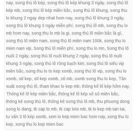
nay
,
song thủ lô kép
,
song thủ lô kép khung 3 ngày
,
song thủ lô
kép mb
,
song thủ lô kép miền bắc
,
song thủ lô khung
,
song thu
lo khung 2 ngay dep nhat hom nay
,
song thủ lô khung 3 ngày
,
song thủ lô khung 3 ngày miễn phí
,
song thủ lô mb
,
song thu lo
mb hom nay
,
song thu lo mb la gi
,
song thủ lô miền bắc là gì
,
song thủ lô miền nam
,
song thủ lô miền nam 100k
,
song thu lo
mien nam vip
,
Song thủ lô miễn phí
,
song thu lo mn
,
Song thủ lô
nuôi 2 ngày
,
song thủ lô nuôi khung 2 ngày
,
song thủ lô nuôi
khung 3 ngày
,
song thủ lô rồng bạch kim
,
song thủ lô siêu vip
miền bắc
,
song thu lo to kep xsmb
,
song thủ lô vip
,
song thu lo
xsmb
,
stl kep
,
stl kep xsmb
,
stl mb
,
sxmb song thu lo kep
,
Tần
suất song thủ lô
,
tham khao lo kep mb
,
thống kê lô kép hôm nay
,
Thống kê lô kép miền bắc
,
thống kê lô kép xổ số miền bắc
,
thống kê song thủ lô
,
thống kê song thủ lô mb
,
thu phuong dong
song lo dang
,
tk cap lo mb
,
tk cap loto mb
,
tk lo kep mb tan tai
,
tư vấn 3 lô kép xsmb
,
xem lo kep mien bac hom nay
,
xong thu lo
kep
,
xong thu lo kep mien bac