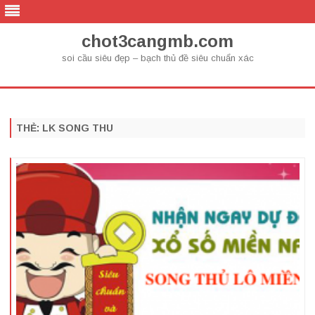
chot3cangmb.com
soi cầu siêu đẹp – bạch thủ đề siêu chuẩn xác
Skip
to
content
THẺ:
LK SONG THU