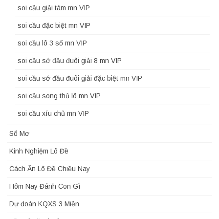
soi cầu giải tám mn VIP
soi cầu đặc biệt mn VIP
soi cầu lô 3 số mn VIP
soi cầu sớ đầu đuôi giải 8 mn VIP
soi cầu sớ đầu đuôi giải đặc biệt mn VIP
soi cầu song thủ lô mn VIP
soi cầu xíu chủ mn VIP
Sổ Mơ
Kinh Nghiệm Lô Đề
Cách Ăn Lô Đề Chiều Nay
Hôm Nay Đánh Con Gì
Dự đoán KQXS 3 Miền