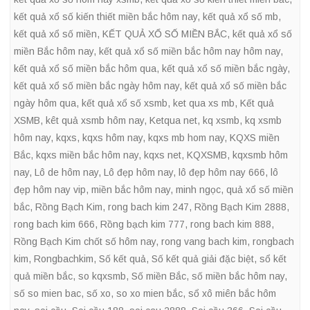
kết quả xổ số kiến thiết miền bắc hôm nay
,
kết quả xổ số mb
,
kết quả xổ số miền
,
KẾT QUẢ XỔ SỐ MIỀN BẮC
,
kết quả xổ số
miền Bắc hôm nay
,
kết quả xổ số miền bắc hôm nay hôm nay
,
kết quả xổ số miền bắc hôm qua
,
kết quả xổ số miền bắc ngày
,
kết quả xổ số miền bắc ngày hôm nay
,
kết quả xổ số miền bắc
ngày hôm qua
,
kết quả xổ số xsmb
,
ket qua xs mb
,
Kết quả
XSMB
,
kêt quả xsmb hôm nay
,
Ketqua net
,
kq xsmb
,
kq xsmb
hôm nay
,
kqxs
,
kqxs hôm nay
,
kqxs mb hom nay
,
KQXS miền
Bắc
,
kqxs miền bắc hôm nay
,
kqxs net
,
KQXSMB
,
kqxsmb hôm
nay
,
Lô de hôm nay
,
Lô đẹp hôm nay
,
lô đẹp hôm nay 666
,
lô
đẹp hôm nay vip
,
miền bắc hôm nay
,
minh ngọc
,
quả xổ số miền
bắc
,
Rồng Bạch Kim
,
rong bach kim 247
,
Rồng Bạch Kim 2888
,
rong bach kim 666
,
Rồng bạch kim 777
,
rong bach kim 888
,
Rồng Bạch Kim chốt số hôm nay
,
rong vang bach kim
,
rongbach
kim
,
Rongbachkim
,
Số kết quả
,
Số kết quả giải đặc biệt
,
sổ kết
quả miền bắc
,
so kqxsmb
,
Số miền Bắc
,
số miền bắc hôm nay
,
số so mien bac
,
số xo
,
so xo mien bắc
,
sổ xô miên bắc hôm