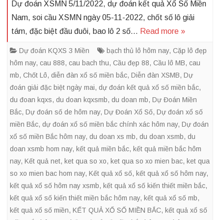
Dự đoán XSMN 5/11/2022, dự đoán kết quả Xổ Số Miền
Nam, soi cầu XSMN ngày 05-11-2022, chốt số lô giải
tám, đặc biệt đầu đuôi, bao lô 2 số…
Read more »
Dự đoán KQXS 3 Miền
bạch thủ lô hôm nay
,
Cặp lô đẹp
hôm nay
,
cau 888
,
cau bach thu
,
Cầu đẹp 88
,
Cầu lô MB
,
cau
mb
,
Chốt Lô
,
diễn đàn xổ số miền bắc
,
Diễn đàn XSMB
,
Dự
đoán giải đặc biệt ngày mai
,
dự đoán kết quả xổ số miền bắc
,
du đoan kqxs
,
du doan kqxsmb
,
du doan mb
,
Dự Đoán Miền
Bắc
,
Dự đoán số de hôm nay
,
Dự Đoán Xổ Số
,
Dự đoán xổ số
miền Bắc
,
dự đoán xổ số miền bắc chính xác hôm nay
,
Dự đoán
xổ số miền Bắc hôm nay
,
du doan xs mb
,
du doan xsmb
,
du
doan xsmb hom nay
,
kết quả miền bắc
,
kết quả miền bắc hôm
nay
,
Kết quả net
,
ket qua so xo
,
ket qua so xo mien bac
,
ket qua
so xo mien bac hom nay
,
Kết quả xổ số
,
kết quả xổ số hôm nay
,
kết quả xổ số hôm nay xsmb
,
kết quả xổ số kiến thiết miền bắc
,
kết quả xổ số kiến thiết miền bắc hôm nay
,
kết quả xổ số mb
,
kết quả xổ số miền
,
KẾT QUẢ XỔ SỐ MIỀN BẮC
,
kết quả xổ số