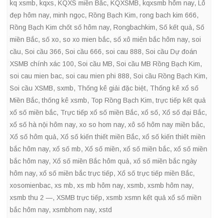
kq xsmb
,
kqxs
,
KQXS miền Bắc
,
KQXSMB
,
kqxsmb hôm nay
,
Lô
đẹp hôm nay
,
minh ngọc
,
Rồng Bạch Kim
,
rong bach kim 666
,
Rồng Bạch Kim chốt số hôm nay
,
Rongbachkim
,
Số kết quả
,
Số
miền Bắc
,
số xo
,
so xo mien bắc
,
sổ xô miên bắc hôm nay
,
soi
cầu
,
Soi cầu 366
,
Soi cầu 666
,
soi cau 888
,
Soi cầu Dự đoán
XSMB chính xác 100
,
Soi cầu MB
,
Soi cầu MB Rồng Bạch Kim
,
soi cau mien bac
,
soi cau mien phi 888
,
Soi cầu Rồng Bạch Kim
,
Soi cầu XSMB
,
sxmb
,
Thống kê giải đặc biệt
,
Thống kê xổ số
Miền Bắc
,
thống kê xsmb
,
Top Rồng Bạch Kim
,
trực tiếp kết quả
xổ số miền bắc
,
Trực tiếp xổ số miền Bắc
,
xổ số
,
Xổ số đại Bắc
,
xổ số hà nội hôm nay
,
xo so hom nay
,
xô số hôm nay miền bắc
,
Xổ số hôm quả
,
Xổ số kiến thiết miền Bắc
,
xổ số kiến thiết miền
bắc hôm nay
,
xổ số mb
,
Xổ số miền
,
xổ số miền bắc
,
xổ số miền
bắc hôm nay
,
Xổ số miền Bắc hôm quả
,
xổ số miền bắc ngày
hôm nay
,
xổ số miền bắc trực tiếp
,
Xổ số trực tiếp miền Bắc
,
xosomienbac
,
xs mb
,
xs mb hôm nay
,
xsmb
,
xsmb hôm nay
,
xsmb thu 2 —
,
XSMB trực tiếp
,
xsmb xsmn kết quả xổ số miền
bắc hôm nay
,
xsmbhom nay
,
xstd