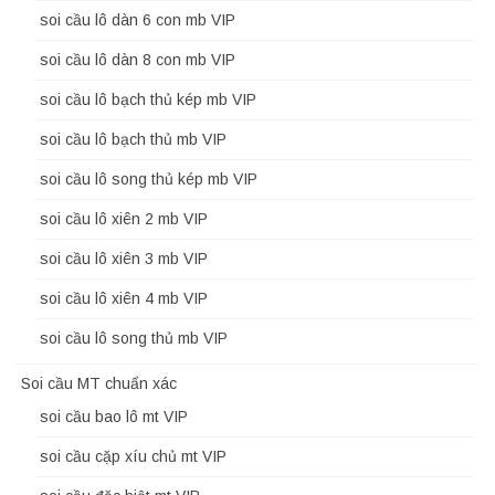
soi cầu lô dàn 6 con mb VIP
soi cầu lô dàn 8 con mb VIP
soi cầu lô bạch thủ kép mb VIP
soi cầu lô bạch thủ mb VIP
soi cầu lô song thủ kép mb VIP
soi cầu lô xiên 2 mb VIP
soi cầu lô xiên 3 mb VIP
soi cầu lô xiên 4 mb VIP
soi cầu lô song thủ mb VIP
Soi cầu MT chuẩn xác
soi cầu bao lô mt VIP
soi cầu cặp xíu chủ mt VIP