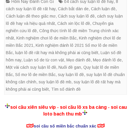
Hôm Nay Đánh Con Gì
04 cách suy luận lô đề hay
,
8
cách suy luận lô đề rất hay
,
Cách bắt dàn de
,
Cách luận đề
,
Cách luận đề theo giấc mơ
,
Cách suy luận lô đề
,
cách suy luận
lô đề hay và hiệu quả nhất
,
Cách xin lộc lô đề
,
Chuyên gia
nghiên cứu lô đề
,
Công thức tính lô đề miền Trung chính xác
nhất
,
Kinh nghiệm chơi lô de miền Bắc
,
Kinh nghiệm chơi lô de
miền Bắc 2021
,
Kinh nghiệm đánh lô 2021 Sổ mơ lô de miền
Bắc
,
luận lô đề rất hay mà không phải ai cũng biết
,
Luận số đề
hôm nay
,
Luận số de từ con vật
,
Mẹo đánh đề
,
Mẹo đánh lô de
,
Một vài cách suy luận lô đề
,
Nuôi đề gan
,
Quy luật lô de miền
Bắc
,
Sổ mơ lô de miền Bắc
,
suy luận lô đề
,
suy luận lô đề chuẩn
không cần chỉnh
,
suy luận lô đề mb
,
suy luận lô đề rất hay mà
không phải ai cũng biết
,
Tìm số đánh đề
soi cầu xiên siêu víp - soi cầu lô xs ba càng - soi cau
loto bach thu mb
soi cầu số miền bắc chuẩn xác