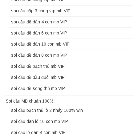
soi cầu cặp 3 càng víp mb VIP
soi cầu đề dàn 4 con mb VIP
soi cầu đề dàn 6 con mb VIP
soi cầu đề dàn 10 con mb VIP
soi cầu đề dàn 8 con mb VIP
soi cầu đề bạch thủ mb VIP
soi cầu đề đầu đuôi mb VIP
soi cầu đề song thủ mb VIP
Soi cầu MB chuẩn 100%
soi cầu bạch thủ lô 2 nháy 100% win
soi cầu dàn lô 10 con mb VIP
soi cầu lô dàn 4 con mb VIP