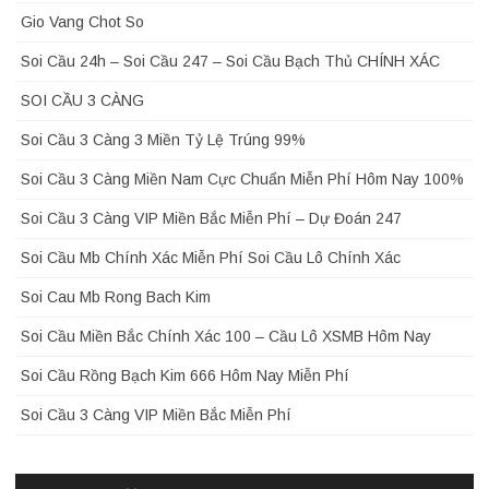
Gio Vang Chot So
Soi Cầu 24h – Soi Cầu 247 – Soi Cầu Bạch Thủ CHÍNH XÁC
SOI CẦU 3 CÀNG
Soi Cầu 3 Càng 3 Miền Tỷ Lệ Trúng 99%
Soi Cầu 3 Càng Miền Nam Cực Chuẩn Miễn Phí Hôm Nay 100%
Soi Cầu 3 Càng VIP Miền Bắc Miễn Phí – Dự Đoán 247
Soi Cầu Mb Chính Xác Miễn Phí Soi Cầu Lô Chính Xác
Soi Cau Mb Rong Bach Kim
Soi Cầu Miền Bắc Chính Xác 100 – Cầu Lô XSMB Hôm Nay
Soi Cầu Rồng Bạch Kim 666 Hôm Nay Miễn Phí
Soi Cầu 3 Càng VIP Miền Bắc Miễn Phí