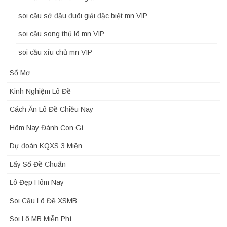
soi cầu sớ đầu đuôi giải đặc biệt mn VIP
soi cầu song thủ lô mn VIP
soi cầu xíu chủ mn VIP
Sổ Mơ
Kinh Nghiệm Lô Đề
Cách Ăn Lô Đề Chiều Nay
Hôm Nay Đánh Con Gì
Dự đoán KQXS 3 Miền
Lấy Số Đề Chuẩn
Lô Đẹp Hôm Nay
Soi Cầu Lô Đề XSMB
Soi Lô MB Miễn Phí