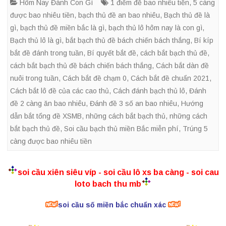
Hôm Nay Đánh Con Gì
1 điểm đề bao nhiêu tiền
,
5 càng
được bao nhiêu tiền
,
bạch thủ đề an bao nhiêu
,
Bạch thủ đề là
gì
,
bạch thủ đề miền bắc là gì
,
bạch thủ lô hôm nay là con gì
,
Bạch thủ lô là gì
,
bắt bạch thủ đề bách chiến bách thắng
,
Bí kíp
bắt đề đánh trong tuần
,
Bí quyết bắt đề
,
cách bắt bạch thủ đề
,
cách bắt bạch thủ đề bách chiến bách thắng
,
Cách bắt dàn đề
nuôi trong tuần
,
Cách bắt đề chạm 0
,
Cách bắt đề chuẩn 2021
,
Cách bắt lô đề của các cao thủ
,
Cách đánh bạch thủ lô
,
Đánh
đề 2 càng ăn bao nhiêu
,
Đánh đề 3 số an bao nhiêu
,
Hướng
dẫn bắt tổng đề XSMB
,
những cách bắt bạch thủ
,
những cách
bắt bạch thủ đề
,
Soi cầu bạch thủ miền Bắc miễn phí
,
Trúng 5
càng được bao nhiêu tiền
soi cầu xiên siêu víp - soi cầu lô xs ba càng - soi cau
loto bach thu mb
soi cầu số miền bắc chuẩn xác