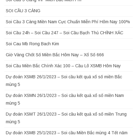
SOI CẦU 3 CÀNG
Soi Cầu 3 Càng Miền Nam Cực Chuẩn Miễn Phí Hôm Nay 100%
Soi Cầu 24h – Soi Cầu 247 – Soi Cầu Bạch Thủ CHÍNH XÁC
Soi Cau Mb Rong Bach Kim
Giờ Vàng Chốt Số Miền Bắc Hôm Nay – Xổ Số 666
Soi Cầu Miền Bắc Chính Xác 100 – Cầu Lô XSMB Hôm Nay
Dự đoán XSMB 26/1/2023 – Soi cầu kết quả xổ số miền Bắc
mùng 5
Dự đoán XSMN 26/1/2023 – Soi cầu kết quả xổ số miền Nam
mùng 5
Dự đoán XSMT 26/1/2023 – Soi cầu kết quả xổ số miền Trung
mùng 5
Dự đoán XSMB 25/1/2023 – Soi cầu Miền Bắc mùng 4 Tết năm