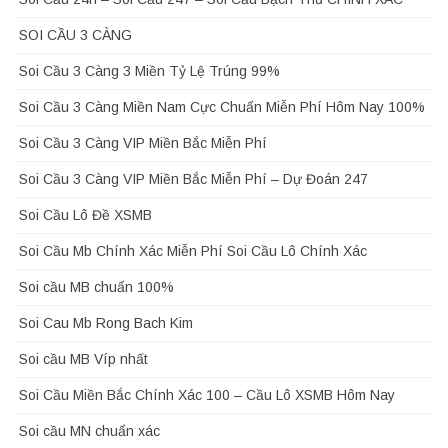
SOI CẦU 3 CÀNG
Soi Cầu 3 Càng 3 Miền Tỷ Lệ Trúng 99%
Soi Cầu 3 Càng Miền Nam Cực Chuẩn Miễn Phí Hôm Nay 100%
Soi Cầu 3 Càng VIP Miền Bắc Miễn Phí
Soi Cầu 3 Càng VIP Miền Bắc Miễn Phí – Dự Đoán 247
Soi Cầu Lô Đề XSMB
Soi Cầu Mb Chính Xác Miễn Phí Soi Cầu Lô Chính Xác
Soi cầu MB chuẩn 100%
Soi Cau Mb Rong Bach Kim
Soi cầu MB Víp nhất
Soi Cầu Miền Bắc Chính Xác 100 – Cầu Lô XSMB Hôm Nay
Soi cầu MN chuẩn xác