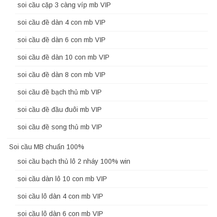
soi cầu cặp 3 càng víp mb VIP
soi cầu đề dàn 4 con mb VIP
soi cầu đề dàn 6 con mb VIP
soi cầu đề dàn 10 con mb VIP
soi cầu đề dàn 8 con mb VIP
soi cầu đề bạch thủ mb VIP
soi cầu đề đầu đuôi mb VIP
soi cầu đề song thủ mb VIP
Soi cầu MB chuẩn 100%
soi cầu bạch thủ lô 2 nháy 100% win
soi cầu dàn lô 10 con mb VIP
soi cầu lô dàn 4 con mb VIP
soi cầu lô dàn 6 con mb VIP