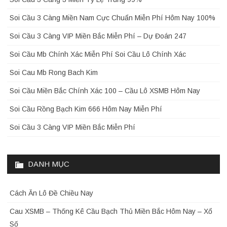
Soi Cầu 3 Càng Miền Nam Cực Chuẩn Miễn Phí Hôm Nay 100%
Soi Cầu 3 Càng VIP Miền Bắc Miễn Phí – Dự Đoán 247
Soi Cầu Mb Chính Xác Miễn Phí Soi Cầu Lô Chính Xác
Soi Cau Mb Rong Bach Kim
Soi Cầu Miền Bắc Chính Xác 100 – Cầu Lô XSMB Hôm Nay
Soi Cầu Rồng Bạch Kim 666 Hôm Nay Miễn Phí
Soi Cầu 3 Càng VIP Miền Bắc Miễn Phí
DANH MỤC
Cách Ăn Lô Đề Chiều Nay
Cau XSMB – Thống Kê Cầu Bạch Thủ Miền Bắc Hôm Nay – Xổ
Số