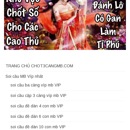
TRANG CHỦ CHOT3CANGMB.COM
Soi cầu MB Víp nhất
soi cầu ba càng víp mb VIP
soi cầu cặp 3 càng víp mb VIP
soi cầu đề dàn 4 con mb VIP
soi cầu đề dàn 6 con mb VIP
soi cầu đề dàn 10 con mb VIP