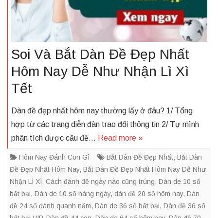
Soi Và Bắt Dàn Đề Đẹp Nhất
Hôm Nay Dễ Như Nhận Lì Xì
Tết
Dàn đề đẹp nhất hôm nay thường lấy ở đâu? 1/ Tổng
hợp từ các trang diễn đàn trao đổi thông tin 2/ Tự mình
phân tích được cầu đề…
Read more »
Hôm Nay Đánh Con Gì
Bắt Dàn Đề Đẹp Nhất
,
Bắt Dàn
Đề Đẹp Nhất Hôm Nay
,
Bắt Dàn Đề Đẹp Nhất Hôm Nay Dễ Như
Nhận Lì Xì
,
Cách đánh đề ngày nào cũng trúng
,
Dàn de 10 số
bất bại
,
Dàn de 10 số hàng ngày
,
dàn đề 20 số hôm nay
,
Dàn
đề 24 số đánh quanh năm
,
Dàn de 36 số bất bại
,
Dàn đề 36 số