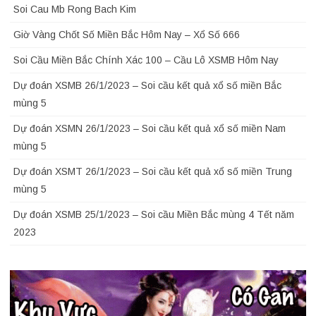
Soi Cau Mb Rong Bach Kim
Giờ Vàng Chốt Số Miền Bắc Hôm Nay – Xổ Số 666
Soi Cầu Miền Bắc Chính Xác 100 – Cầu Lô XSMB Hôm Nay
Dự đoán XSMB 26/1/2023 – Soi cầu kết quả xổ số miền Bắc
mùng 5
Dự đoán XSMN 26/1/2023 – Soi cầu kết quả xổ số miền Nam
mùng 5
Dự đoán XSMT 26/1/2023 – Soi cầu kết quả xổ số miền Trung
mùng 5
Dự đoán XSMB 25/1/2023 – Soi cầu Miền Bắc mùng 4 Tết năm
2023