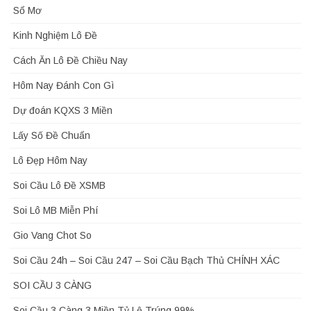
Sổ Mơ
Kinh Nghiệm Lô Đề
Cách Ăn Lô Đề Chiều Nay
Hôm Nay Đánh Con Gì
Dự đoán KQXS 3 Miền
Lấy Số Đề Chuẩn
Lô Đẹp Hôm Nay
Soi Cầu Lô Đề XSMB
Soi Lô MB Miễn Phí
Gio Vang Chot So
Soi Cầu 24h – Soi Cầu 247 – Soi Cầu Bạch Thủ CHÍNH XÁC
SOI CẦU 3 CÀNG
Soi Cầu 3 Càng 3 Miền Tỷ Lệ Trúng 99%