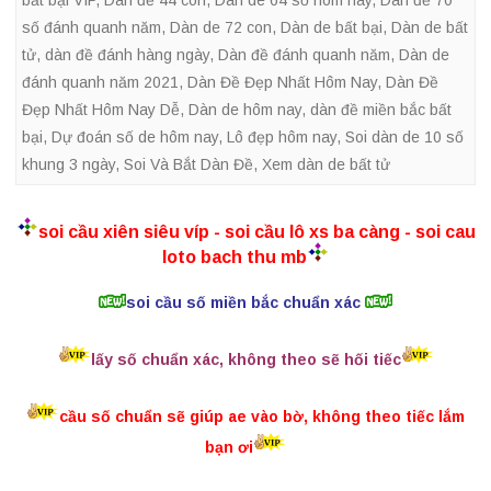
bất bại VIP
,
Dàn đề 44 con
,
Dàn de 64 số hôm nay
,
Dàn đề 70
số đánh quanh năm
,
Dàn de 72 con
,
Dàn de bất bại
,
Dàn de bất
tử
,
dàn đề đánh hàng ngày
,
Dàn đề đánh quanh năm
,
Dàn de
đánh quanh năm 2021
,
Dàn Đề Đẹp Nhất Hôm Nay
,
Dàn Đề
Đẹp Nhất Hôm Nay Dễ
,
Dàn de hôm nay
,
dàn đề miền bắc bất
bại
,
Dự đoán số de hôm nay
,
Lô đẹp hôm nay
,
Soi dàn de 10 số
khung 3 ngày
,
Soi Và Bắt Dàn Đề
,
Xem dàn de bất tử
soi cầu xiên siêu víp - soi cầu lô xs ba càng - soi cau
loto bach thu mb
soi cầu số miền bắc chuẩn xác
lấy số chuẩn xác, không theo sẽ hối tiếc
cầu số chuẩn sẽ giúp ae vào bờ, không theo tiếc lắm
bạn ơi