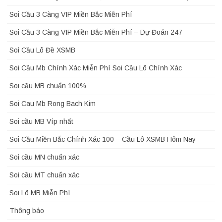
Soi Cầu 3 Càng VIP Miền Bắc Miễn Phí
Soi Cầu 3 Càng VIP Miền Bắc Miễn Phí – Dự Đoán 247
Soi Cầu Lô Đề XSMB
Soi Cầu Mb Chính Xác Miễn Phí Soi Cầu Lô Chính Xác
Soi cầu MB chuẩn 100%
Soi Cau Mb Rong Bach Kim
Soi cầu MB Víp nhất
Soi Cầu Miền Bắc Chính Xác 100 – Cầu Lô XSMB Hôm Nay
Soi cầu MN chuẩn xác
Soi cầu MT chuẩn xác
Soi Lô MB Miễn Phí
Thông báo