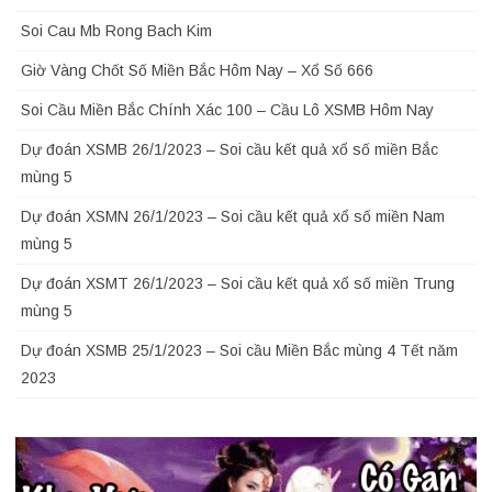
Soi Cau Mb Rong Bach Kim
Giờ Vàng Chốt Số Miền Bắc Hôm Nay – Xổ Số 666
Soi Cầu Miền Bắc Chính Xác 100 – Cầu Lô XSMB Hôm Nay
Dự đoán XSMB 26/1/2023 – Soi cầu kết quả xổ số miền Bắc
mùng 5
Dự đoán XSMN 26/1/2023 – Soi cầu kết quả xổ số miền Nam
mùng 5
Dự đoán XSMT 26/1/2023 – Soi cầu kết quả xổ số miền Trung
mùng 5
Dự đoán XSMB 25/1/2023 – Soi cầu Miền Bắc mùng 4 Tết năm
2023