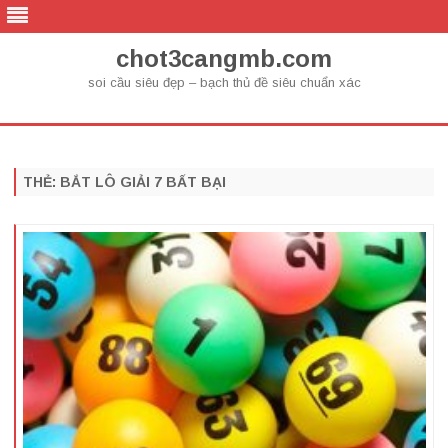
chot3cangmb.com
soi cầu siêu đẹp – bạch thủ đề siêu chuẩn xác
Skip
to
content
THẺ:
BẮT LÔ GIẢI 7 BẤT BẠI