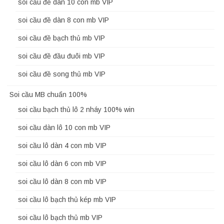
soi cầu đề dàn 10 con mb VIP
soi cầu đề dàn 8 con mb VIP
soi cầu đề bạch thủ mb VIP
soi cầu đề đầu đuôi mb VIP
soi cầu đề song thủ mb VIP
Soi cầu MB chuẩn 100%
soi cầu bạch thủ lô 2 nháy 100% win
soi cầu dàn lô 10 con mb VIP
soi cầu lô dàn 4 con mb VIP
soi cầu lô dàn 6 con mb VIP
soi cầu lô dàn 8 con mb VIP
soi cầu lô bạch thủ kép mb VIP
soi cầu lô bạch thủ mb VIP