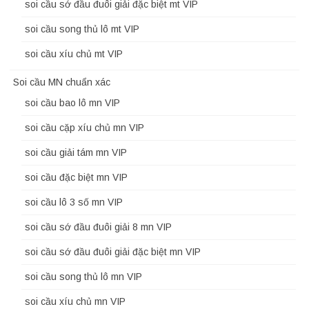
soi cầu sớ đầu đuôi giải đặc biệt mt VIP
soi cầu song thủ lô mt VIP
soi cầu xíu chủ mt VIP
Soi cầu MN chuẩn xác
soi cầu bao lô mn VIP
soi cầu cặp xíu chủ mn VIP
soi cầu giải tám mn VIP
soi cầu đặc biệt mn VIP
soi cầu lô 3 số mn VIP
soi cầu sớ đầu đuôi giải 8 mn VIP
soi cầu sớ đầu đuôi giải đặc biệt mn VIP
soi cầu song thủ lô mn VIP
soi cầu xíu chủ mn VIP