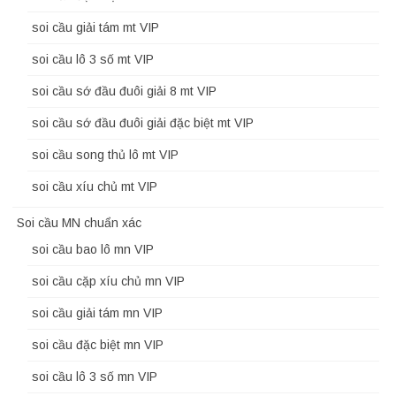
soi cầu giải tám mt VIP
soi cầu lô 3 số mt VIP
soi cầu sớ đầu đuôi giải 8 mt VIP
soi cầu sớ đầu đuôi giải đặc biệt mt VIP
soi cầu song thủ lô mt VIP
soi cầu xíu chủ mt VIP
Soi cầu MN chuẩn xác
soi cầu bao lô mn VIP
soi cầu cặp xíu chủ mn VIP
soi cầu giải tám mn VIP
soi cầu đặc biệt mn VIP
soi cầu lô 3 số mn VIP