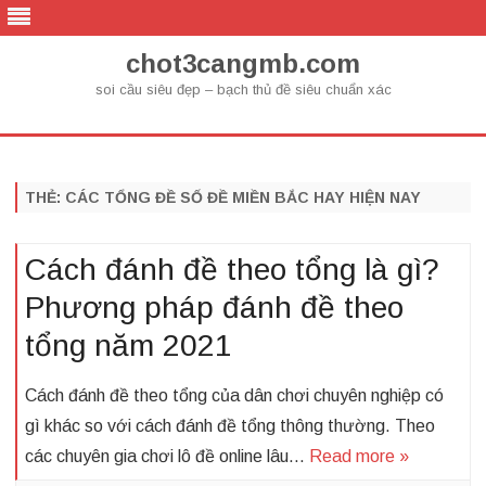
chot3cangmb.com
soi cầu siêu đẹp – bạch thủ đề siêu chuẩn xác
Skip
to
content
THẺ:
CÁC TỔNG ĐỀ SỐ ĐỀ MIỀN BẮC HAY HIỆN NAY
Cách đánh đề theo tổng là gì?
Phương pháp đánh đề theo
tổng năm 2021
Cách đánh đề theo tổng của dân chơi chuyên nghiệp có
gì khác so với cách đánh đề tổng thông thường. Theo
các chuyên gia chơi lô đề online lâu…
Read more »