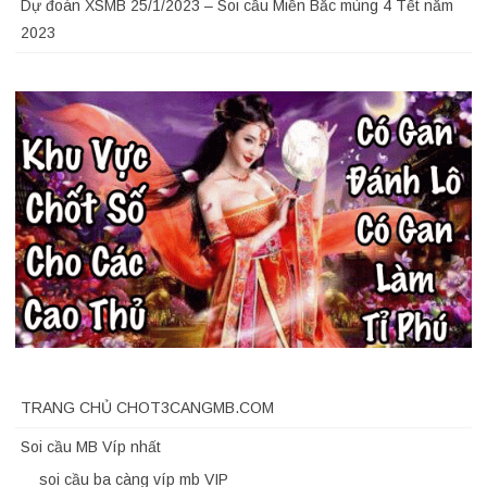
Dự đoán XSMB 25/1/2023 – Soi cầu Miền Bắc mùng 4 Tết năm
2023
TRANG CHỦ CHOT3CANGMB.COM
Soi cầu MB Víp nhất
soi cầu ba càng víp mb VIP