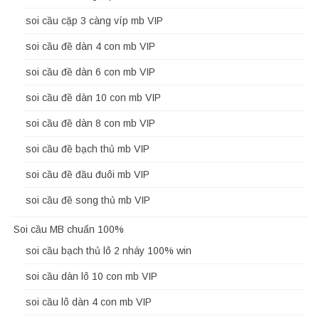
soi cầu cặp 3 càng víp mb VIP
soi cầu đề dàn 4 con mb VIP
soi cầu đề dàn 6 con mb VIP
soi cầu đề dàn 10 con mb VIP
soi cầu đề dàn 8 con mb VIP
soi cầu đề bạch thủ mb VIP
soi cầu đề đầu đuôi mb VIP
soi cầu đề song thủ mb VIP
Soi cầu MB chuẩn 100%
soi cầu bạch thủ lô 2 nháy 100% win
soi cầu dàn lô 10 con mb VIP
soi cầu lô dàn 4 con mb VIP