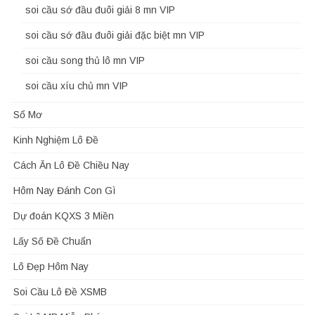
soi cầu sớ đầu đuôi giải 8 mn VIP
soi cầu sớ đầu đuôi giải đặc biệt mn VIP
soi cầu song thủ lô mn VIP
soi cầu xíu chủ mn VIP
Sổ Mơ
Kinh Nghiệm Lô Đề
Cách Ăn Lô Đề Chiều Nay
Hôm Nay Đánh Con Gì
Dự đoán KQXS 3 Miền
Lấy Số Đề Chuẩn
Lô Đẹp Hôm Nay
Soi Cầu Lô Đề XSMB