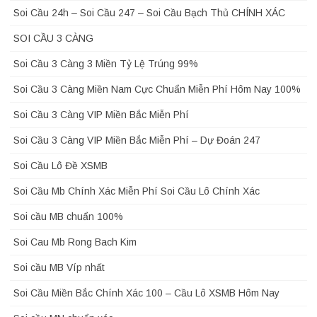
Soi Cầu 24h – Soi Cầu 247 – Soi Cầu Bạch Thủ CHÍNH XÁC
SOI CẦU 3 CÀNG
Soi Cầu 3 Càng 3 Miền Tỷ Lệ Trúng 99%
Soi Cầu 3 Càng Miền Nam Cực Chuẩn Miễn Phí Hôm Nay 100%
Soi Cầu 3 Càng VIP Miền Bắc Miễn Phí
Soi Cầu 3 Càng VIP Miền Bắc Miễn Phí – Dự Đoán 247
Soi Cầu Lô Đề XSMB
Soi Cầu Mb Chính Xác Miễn Phí Soi Cầu Lô Chính Xác
Soi cầu MB chuẩn 100%
Soi Cau Mb Rong Bach Kim
Soi cầu MB Víp nhất
Soi Cầu Miền Bắc Chính Xác 100 – Cầu Lô XSMB Hôm Nay