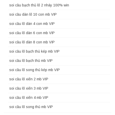
soi cầu bạch thủ lô 2 nháy 100% win
soi cầu dàn lô 10 con mb VIP
soi cầu lô dàn 4 con mb VIP
soi cầu lô dàn 6 con mb VIP
soi cầu lô dàn 8 con mb VIP
soi cầu lô bạch thủ kép mb VIP
soi cầu lô bạch thủ mb VIP
soi cầu lô song thủ kép mb VIP
soi cầu lô xiên 2 mb VIP
soi cầu lô xiên 3 mb VIP
soi cầu lô xiên 4 mb VIP
soi cầu lô song thủ mb VIP