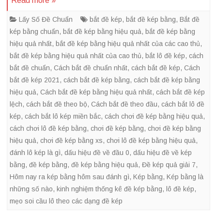
Read more »
Lấy Số Đề Chuẩn
bắt đề kép
,
bắt đề kép bằng
,
Bắt đề
kép bằng chuẩn
,
bắt đề kép bằng hiệu quả
,
bắt đề kép bằng
hiệu quả nhất
,
bắt đề kép bằng hiệu quả nhất của các cao thủ
,
bắt đề kép bằng hiệu quả nhất của cao thủ
,
bắt lô đề kép
,
cách
bắt đề chuẩn
,
Cách bắt đề chuẩn nhất
,
cách bắt đề kép
,
Cách
bắt đề kép 2021
,
cách bắt đề kép bằng
,
cách bắt đề kép bằng
hiệu quả
,
Cách bắt đề kép bằng hiệu quả nhất
,
cách bắt đề kép
lệch
,
cách bắt đề theo bộ
,
Cách bắt đề theo đầu
,
cách bắt lô đề
kép
,
cách bắt lô kép miền bắc
,
cách chơi đề kép bằng hiệu quả
,
cách chơi lô đề kép bằng
,
chơi đề kép bằng
,
chơi đề kép bằng
hiệu quả
,
chơi đề kép bằng xs
,
chơi lô đề kép bằng hiệu quả
,
đánh lô kép là gì
,
dấu hiệu đề về đầu 0
,
dấu hiệu đề về kép
bằng
,
đề kép bằng
,
đề kép bằng hiệu quả
,
Đề kép quả giải 7
,
Hôm nay ra kép bằng hôm sau đánh gì
,
Kép bằng
,
Kép bằng là
những số nào
,
kinh nghiệm thống kê đề kép bằng
,
lô đề kép
,
mẹo soi cầu lô theo các dạng đề kép