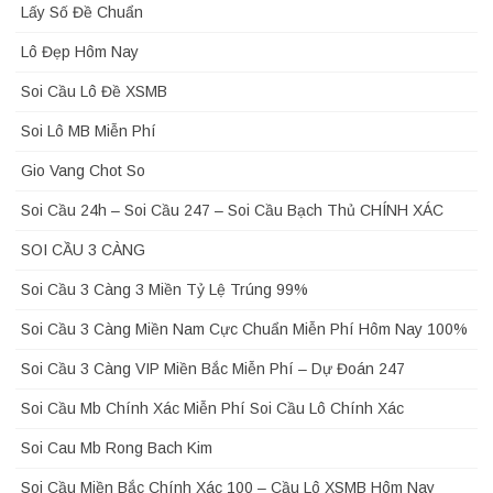
Lấy Số Đề Chuẩn
Lô Đẹp Hôm Nay
Soi Cầu Lô Đề XSMB
Soi Lô MB Miễn Phí
Gio Vang Chot So
Soi Cầu 24h – Soi Cầu 247 – Soi Cầu Bạch Thủ CHÍNH XÁC
SOI CẦU 3 CÀNG
Soi Cầu 3 Càng 3 Miền Tỷ Lệ Trúng 99%
Soi Cầu 3 Càng Miền Nam Cực Chuẩn Miễn Phí Hôm Nay 100%
Soi Cầu 3 Càng VIP Miền Bắc Miễn Phí – Dự Đoán 247
Soi Cầu Mb Chính Xác Miễn Phí Soi Cầu Lô Chính Xác
Soi Cau Mb Rong Bach Kim
Soi Cầu Miền Bắc Chính Xác 100 – Cầu Lô XSMB Hôm Nay