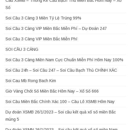
Cau XSMB – Thống Kê Cầu Bạch Thủ Miền Bắc Hôm Nay – Xổ
Số
Soi Cầu 3 Càng 3 Miền Tỷ Lệ Trúng 99%
Soi Cầu 3 Càng VIP Miền Bắc Miễn Phí – Dự Đoán 247
Soi Cầu 3 Càng VIP Miền Bắc Miễn Phí
SOI CẦU 3 CÀNG
Soi Cầu 3 Càng Miền Nam Cực Chuẩn Miễn Phí Hôm Nay 100%
Soi Cầu 24h – Soi Cầu 247 – Soi Cầu Bạch Thủ CHÍNH XÁC
Soi Cau Mb Rong Bach Kim
Giờ Vàng Chốt Số Miền Bắc Hôm Nay – Xổ Số 666
Soi Cầu Miền Bắc Chính Xác 100 – Cầu Lô XSMB Hôm Nay
Dự đoán XSMB 26/1/2023 – Soi cầu kết quả xổ số miền Bắc
mùng 5
Dự đoán XSMN 26/1/2023 – Soi cầu kết quả xổ số miền Nam