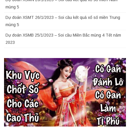
mùng 5
Dự đoán XSMT 26/1/2023 – Soi cầu kết quả xổ số miền Trung
mùng 5
Dự đoán XSMB 25/1/2023 – Soi cầu Miền Bắc mùng 4 Tết năm
2023