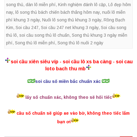
song thủ
,
dàn lô miễn phí
,
Kinh nghiệm đánh lô cặp
,
Lô đẹp hôm
nay
,
lô song thủ bách chiến bách thắng hôm nay
,
nuôi lô miễn
phí khung 3 ngày
,
Nuôi lô song thủ khung 3 ngày
,
Rồng Bạch
Kim
,
Soi cầu 247
,
Soi cầu 247 net khung 3 ngày
,
Soi cầu song
thủ lô
,
soi cầu song thủ lô chuẩn
,
Song thủ khung 3 ngày miễn
phí
,
Song thủ lô miễn phí
,
Song thủ lô nuôi 2 ngày
soi cầu xiên siêu víp - soi cầu lô xs ba càng - soi cau
loto bach thu mb
soi cầu số miền bắc chuẩn xác
lấy số chuẩn xác, không theo sẽ hối tiếc
cầu số chuẩn sẽ giúp ae vào bờ, không theo tiếc lắm
bạn ơi