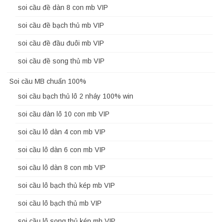
soi cầu đề dàn 8 con mb VIP
soi cầu đề bạch thủ mb VIP
soi cầu đề đầu đuôi mb VIP
soi cầu đề song thủ mb VIP
Soi cầu MB chuẩn 100%
soi cầu bạch thủ lô 2 nháy 100% win
soi cầu dàn lô 10 con mb VIP
soi cầu lô dàn 4 con mb VIP
soi cầu lô dàn 6 con mb VIP
soi cầu lô dàn 8 con mb VIP
soi cầu lô bạch thủ kép mb VIP
soi cầu lô bạch thủ mb VIP
soi cầu lô song thủ kép mb VIP