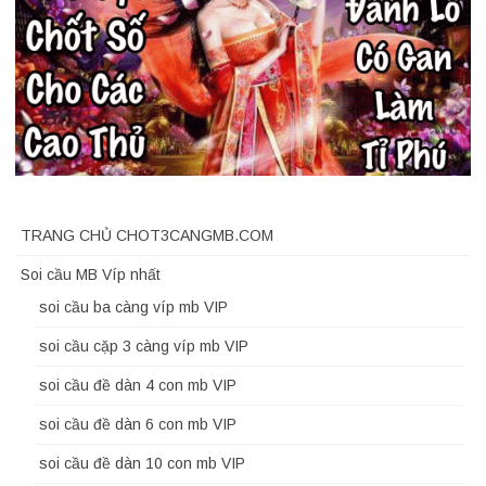
TRANG CHỦ CHOT3CANGMB.COM
Soi cầu MB Víp nhất
soi cầu ba càng víp mb VIP
soi cầu cặp 3 càng víp mb VIP
soi cầu đề dàn 4 con mb VIP
soi cầu đề dàn 6 con mb VIP
soi cầu đề dàn 10 con mb VIP