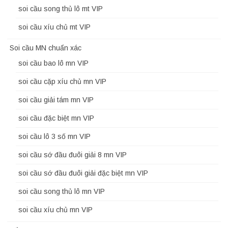
soi cầu song thủ lô mt VIP
soi cầu xíu chủ mt VIP
Soi cầu MN chuẩn xác
soi cầu bao lô mn VIP
soi cầu cặp xíu chủ mn VIP
soi cầu giải tám mn VIP
soi cầu đặc biệt mn VIP
soi cầu lô 3 số mn VIP
soi cầu sớ đầu đuôi giải 8 mn VIP
soi cầu sớ đầu đuôi giải đặc biệt mn VIP
soi cầu song thủ lô mn VIP
soi cầu xíu chủ mn VIP