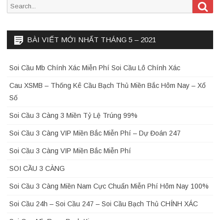
Sea
Search
for:
BÀI VIẾT MỚI NHẤT THÁNG 5 – 2021
Soi Cầu Mb Chính Xác Miễn Phí Soi Cầu Lô Chính Xác
Cau XSMB – Thống Kê Cầu Bạch Thủ Miền Bắc Hôm Nay – Xổ
Số
Soi Cầu 3 Càng 3 Miền Tỷ Lệ Trúng 99%
Soi Cầu 3 Càng VIP Miền Bắc Miễn Phí – Dự Đoán 247
Soi Cầu 3 Càng VIP Miền Bắc Miễn Phí
SOI CẦU 3 CÀNG
Soi Cầu 3 Càng Miền Nam Cực Chuẩn Miễn Phí Hôm Nay 100%
Soi Cầu 24h – Soi Cầu 247 – Soi Cầu Bạch Thủ CHÍNH XÁC