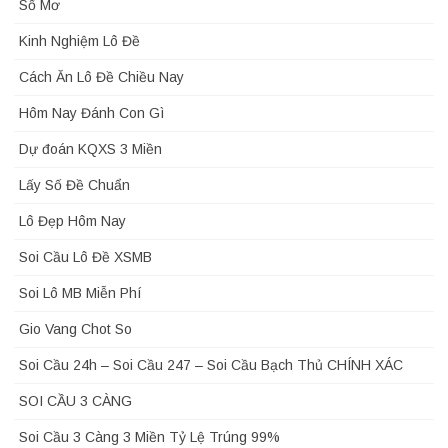
Sổ Mơ
Kinh Nghiệm Lô Đề
Cách Ăn Lô Đề Chiều Nay
Hôm Nay Đánh Con Gì
Dự đoán KQXS 3 Miền
Lấy Số Đề Chuẩn
Lô Đẹp Hôm Nay
Soi Cầu Lô Đề XSMB
Soi Lô MB Miễn Phí
Gio Vang Chot So
Soi Cầu 24h – Soi Cầu 247 – Soi Cầu Bạch Thủ CHÍNH XÁC
SOI CẦU 3 CÀNG
Soi Cầu 3 Càng 3 Miền Tỷ Lệ Trúng 99%