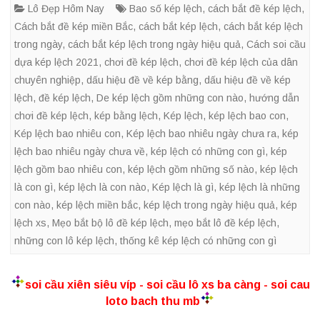
Lô Đẹp Hôm Nay
Bao số kép lệch
,
cách bắt đề kép lệch
,
Cách bắt đề kép miền Bắc
,
cách bắt kép lệch
,
cách bắt kép lệch
trong ngày
,
cách bắt kép lệch trong ngày hiệu quả
,
Cách soi cầu
dựa kép lệch 2021
,
chơi đề kép lệch
,
chơi đề kép lệch của dân
chuyên nghiệp
,
dấu hiệu đề về kép bằng
,
dấu hiệu đề về kép
lệch
,
đề kép lệch
,
De kép lệch gồm những con nào
,
hướng dẫn
chơi đề kép lệch
,
kép bằng lệch
,
Kép lệch
,
kép lệch bao con
,
Kép lệch bao nhiêu con
,
Kép lệch bao nhiêu ngày chưa ra
,
kép
lệch bao nhiêu ngày chưa về
,
kép lệch có những con gì
,
kép
lệch gồm bao nhiêu con
,
kép lệch gồm những số nào
,
kép lệch
là con gì
,
kép lệch là con nào
,
Kép lệch là gì
,
kép lệch là những
con nào
,
kép lệch miền bắc
,
kép lệch trong ngày hiệu quả
,
kép
lệch xs
,
Mẹo bắt bộ lô đề kép lệch
,
mẹo bắt lô đề kép lệch
,
những con lô kép lệch
,
thống kê kép lệch có những con gì
soi cầu xiên siêu víp - soi cầu lô xs ba càng - soi cau
loto bach thu mb