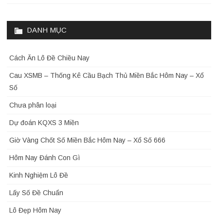
DANH MỤC
Cách Ăn Lô Đề Chiều Nay
Cau XSMB – Thống Kê Cầu Bạch Thủ Miền Bắc Hôm Nay – Xổ
Số
Chưa phân loại
Dự đoán KQXS 3 Miền
Giờ Vàng Chốt Số Miền Bắc Hôm Nay – Xổ Số 666
Hôm Nay Đánh Con Gì
Kinh Nghiệm Lô Đề
Lấy Số Đề Chuẩn
Lô Đẹp Hôm Nay