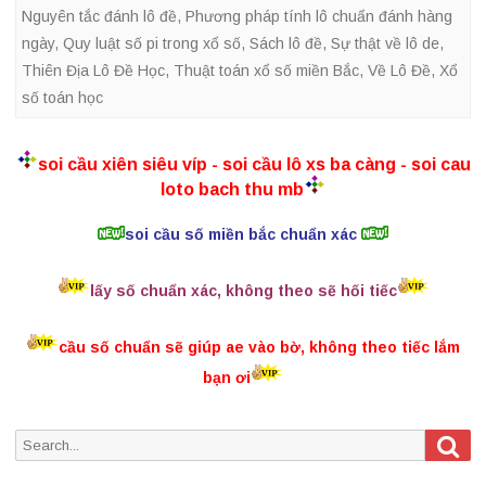
Nguyên tắc đánh lô đề
,
Phương pháp tính lô chuẩn đánh hàng
ngày
,
Quy luật số pi trong xổ số
,
Sách lô đề
,
Sự thật về lô de
,
Thiên Địa Lô Đề Học
,
Thuật toán xổ số miền Bắc
,
Về Lô Đề
,
Xổ
số toán học
soi cầu xiên siêu víp - soi cầu lô xs ba càng - soi cau
loto bach thu mb
soi cầu số miền bắc chuẩn xác
lấy số chuẩn xác, không theo sẽ hối tiếc
cầu số chuẩn sẽ giúp ae vào bờ, không theo tiếc lắm
bạn ơi
Sea
Search
for: