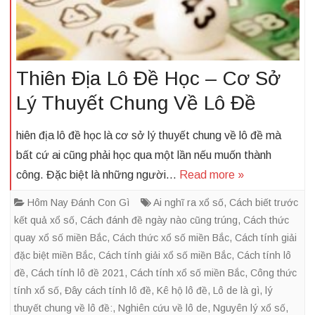
Thiên Địa Lô Đề Học – Cơ Sở
Lý Thuyết Chung Về Lô Đề
hiên địa lô đề học là cơ sở lý thuyết chung về lô đề mà
bất cứ ai cũng phải học qua một lần nếu muốn thành
công. Đặc biệt là những người…
Read more »
Hôm Nay Đánh Con Gì
Ai nghĩ ra xổ số
,
Cách biết trước
kết quả xổ số
,
Cách đánh đề ngày nào cũng trúng
,
Cách thức
quay xổ số miền Bắc
,
Cách thức xổ số miền Bắc
,
Cách tính giải
đặc biệt miền Bắc
,
Cách tính giải xổ số miền Bắc
,
Cách tính lô
đề
,
Cách tính lô đề 2021
,
Cách tính xổ số miền Bắc
,
Công thức
tính xổ số
,
Đây cách tính lô đề
,
Kê hộ lô đề
,
Lô de là gì
,
lý
thuyết chung về lô đề:
,
Nghiên cứu về lô de
,
Nguyên lý xổ số
,