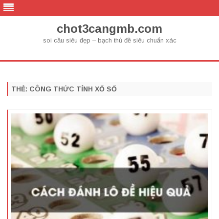
chot3cangmb.com
soi cầu siêu đẹp – bạch thủ đề siêu chuẩn xác
Skip
to
content
THẺ:
CÔNG THỨC TÍNH XỔ SỐ