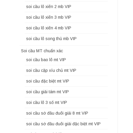
soi cầu lô xiên 2 mb VIP
soi cầu lô xiên 3 mb VIP
soi cầu lô xiên 4 mb VIP
soi cầu lô song thủ mb VIP
Soi cầu MT chuẩn xác
soi cầu bao lô mt VIP
soi cầu cặp xíu chủ mt VIP
soi cầu đặc biệt mt VIP
soi cầu giải tám mt VIP
soi cầu lô 3 số mt VIP
soi cầu sớ đầu đuôi giải 8 mt VIP
soi cầu sớ đầu đuôi giải đặc biệt mt VIP