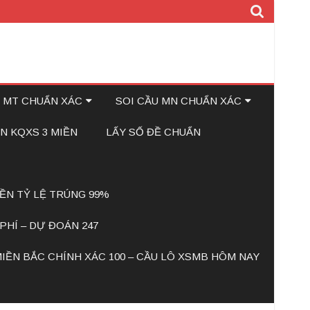
U MT CHUẨN XÁC
SOI CẦU MN CHUẨN XÁC
N KQXS 3 MIỀN
LẤY SỐ ĐỀ CHUẨN
 BAO LÔ MT VIP
SOI CẦU BAO LÔ MN VIP
 CẶP XÍU CHỦ MT
SOI CẦU CẶP XÍU CHỦ MN
VIP
IỀN TỶ LỆ TRÚNG 99%
ĐẶC BIỆT MT VIP
SOI CẦU GIẢI TÁM MN VIP
PHÍ – DỰ ĐOÁN 247
GIẢI TÁM MT VIP
SOI CẦU ĐẶC BIỆT MN VIP
MIỀN BẮC CHÍNH XÁC 100 – CẦU LÔ XSMB HÔM NAY
LÔ 3 SỐ MT VIP
SOI CẦU LÔ 3 SỐ MN VIP