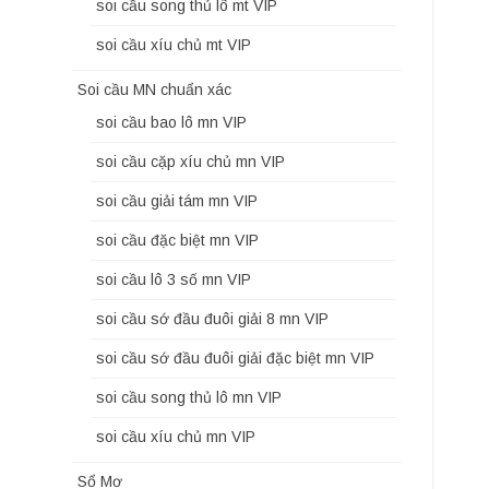
soi cầu song thủ lô mt VIP
soi cầu xíu chủ mt VIP
Soi cầu MN chuẩn xác
soi cầu bao lô mn VIP
soi cầu cặp xíu chủ mn VIP
soi cầu giải tám mn VIP
soi cầu đặc biệt mn VIP
soi cầu lô 3 số mn VIP
soi cầu sớ đầu đuôi giải 8 mn VIP
soi cầu sớ đầu đuôi giải đặc biệt mn VIP
soi cầu song thủ lô mn VIP
soi cầu xíu chủ mn VIP
Sổ Mơ