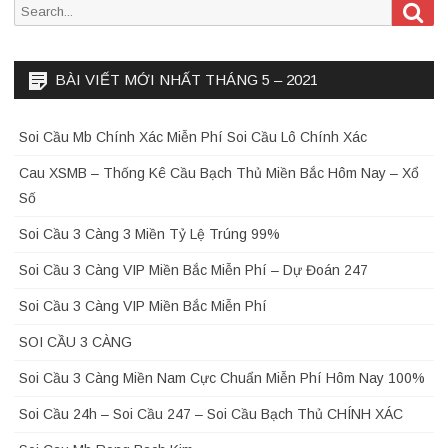
Sea
Search
for:
BÀI VIẾT MỚI NHẤT THÁNG 5 – 2021
Soi Cầu Mb Chính Xác Miễn Phí Soi Cầu Lô Chính Xác
Cau XSMB – Thống Kê Cầu Bạch Thủ Miền Bắc Hôm Nay – Xổ
Số
Soi Cầu 3 Càng 3 Miền Tỷ Lệ Trúng 99%
Soi Cầu 3 Càng VIP Miền Bắc Miễn Phí – Dự Đoán 247
Soi Cầu 3 Càng VIP Miền Bắc Miễn Phí
SOI CẦU 3 CÀNG
Soi Cầu 3 Càng Miền Nam Cực Chuẩn Miễn Phí Hôm Nay 100%
Soi Cầu 24h – Soi Cầu 247 – Soi Cầu Bạch Thủ CHÍNH XÁC