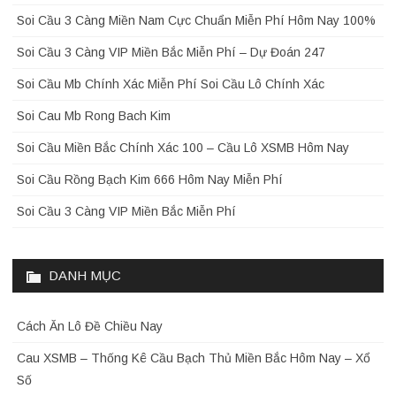
Soi Cầu 3 Càng Miền Nam Cực Chuẩn Miễn Phí Hôm Nay 100%
Soi Cầu 3 Càng VIP Miền Bắc Miễn Phí – Dự Đoán 247
Soi Cầu Mb Chính Xác Miễn Phí Soi Cầu Lô Chính Xác
Soi Cau Mb Rong Bach Kim
Soi Cầu Miền Bắc Chính Xác 100 – Cầu Lô XSMB Hôm Nay
Soi Cầu Rồng Bạch Kim 666 Hôm Nay Miễn Phí
Soi Cầu 3 Càng VIP Miền Bắc Miễn Phí
DANH MỤC
Cách Ăn Lô Đề Chiều Nay
Cau XSMB – Thống Kê Cầu Bạch Thủ Miền Bắc Hôm Nay – Xổ
Số