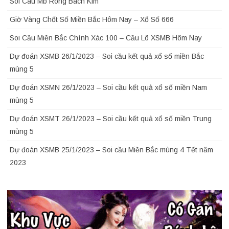
Soi Cau Mb Rong Bach Kim
Giờ Vàng Chốt Số Miền Bắc Hôm Nay – Xổ Số 666
Soi Cầu Miền Bắc Chính Xác 100 – Cầu Lô XSMB Hôm Nay
Dự đoán XSMB 26/1/2023 – Soi cầu kết quả xổ số miền Bắc
mùng 5
Dự đoán XSMN 26/1/2023 – Soi cầu kết quả xổ số miền Nam
mùng 5
Dự đoán XSMT 26/1/2023 – Soi cầu kết quả xổ số miền Trung
mùng 5
Dự đoán XSMB 25/1/2023 – Soi cầu Miền Bắc mùng 4 Tết năm
2023