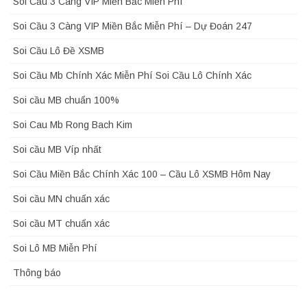
Soi Cầu 3 Càng VIP Miền Bắc Miễn Phí
Soi Cầu 3 Càng VIP Miền Bắc Miễn Phí – Dự Đoán 247
Soi Cầu Lô Đề XSMB
Soi Cầu Mb Chính Xác Miễn Phí Soi Cầu Lô Chính Xác
Soi cầu MB chuẩn 100%
Soi Cau Mb Rong Bach Kim
Soi cầu MB Víp nhất
Soi Cầu Miền Bắc Chính Xác 100 – Cầu Lô XSMB Hôm Nay
Soi cầu MN chuẩn xác
Soi cầu MT chuẩn xác
Soi Lô MB Miễn Phí
Thông báo