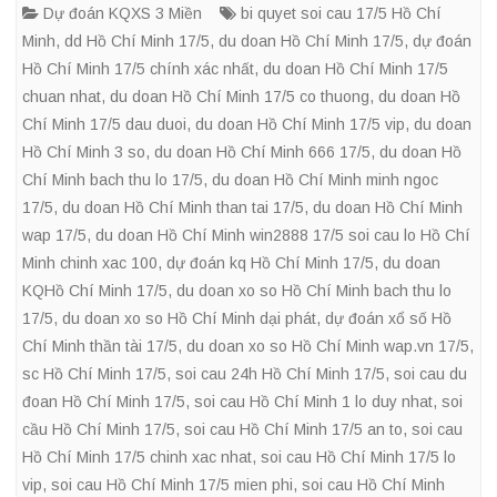
Dự đoán KQXS 3 Miền
bi quyet soi cau 17/5 Hồ Chí
Minh
,
dd Hồ Chí Minh 17/5
,
du doan Hồ Chí Minh 17/5
,
dự đoán
Hồ Chí Minh 17/5 chính xác nhất
,
du doan Hồ Chí Minh 17/5
chuan nhat
,
du doan Hồ Chí Minh 17/5 co thuong
,
du doan Hồ
Chí Minh 17/5 dau duoi
,
du doan Hồ Chí Minh 17/5 vip
,
du doan
Hồ Chí Minh 3 so
,
du doan Hồ Chí Minh 666 17/5
,
du doan Hồ
Chí Minh bach thu lo 17/5
,
du doan Hồ Chí Minh minh ngoc
17/5
,
du doan Hồ Chí Minh than tai 17/5
,
du doan Hồ Chí Minh
wap 17/5
,
du doan Hồ Chí Minh win2888 17/5 soi cau lo Hồ Chí
Minh chinh xac 100
,
dự đoán kq Hồ Chí Minh 17/5
,
du doan
KQHồ Chí Minh 17/5
,
du doan xo so Hồ Chí Minh bach thu lo
17/5
,
du doan xo so Hồ Chí Minh dại phát
,
dự đoán xổ số Hồ
Chí Minh thần tài 17/5
,
du doan xo so Hồ Chí Minh wap.vn 17/5
,
sc Hồ Chí Minh 17/5
,
soi cau 24h Hồ Chí Minh 17/5
,
soi cau du
đoan Hồ Chí Minh 17/5
,
soi cau Hồ Chí Minh 1 lo duy nhat
,
soi
cầu Hồ Chí Minh 17/5
,
soi cau Hồ Chí Minh 17/5 an to
,
soi cau
Hồ Chí Minh 17/5 chinh xac nhat
,
soi cau Hồ Chí Minh 17/5 lo
vip
,
soi cau Hồ Chí Minh 17/5 mien phi
,
soi cau Hồ Chí Minh