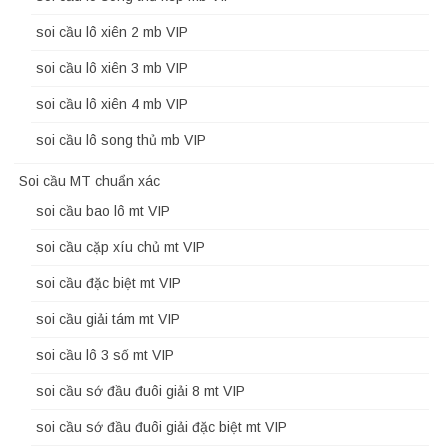
soi cầu lô xiên 2 mb VIP
soi cầu lô xiên 3 mb VIP
soi cầu lô xiên 4 mb VIP
soi cầu lô song thủ mb VIP
Soi cầu MT chuẩn xác
soi cầu bao lô mt VIP
soi cầu cặp xíu chủ mt VIP
soi cầu đặc biệt mt VIP
soi cầu giải tám mt VIP
soi cầu lô 3 số mt VIP
soi cầu sớ đầu đuôi giải 8 mt VIP
soi cầu sớ đầu đuôi giải đặc biệt mt VIP