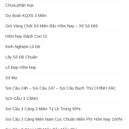
Chưa phân loại
Dự đoán KQXS 3 Miền
Giờ Vàng Chốt Số Miền Bắc Hôm Nay – Xổ Số 666
Hôm Nay Đánh Con Gì
Kinh Nghiệm Lô Đề
Lấy Số Đề Chuẩn
Lô Đẹp Hôm Nay
Sổ Mơ
Soi Cầu 24h – Soi Cầu 247 – Soi Cầu Bạch Thủ CHÍNH XÁC
SOI CẦU 3 CÀNG
Soi Cầu 3 Càng 3 Miền Tỷ Lệ Trúng 99%
Soi Cầu 3 Càng Miền Nam Cực Chuẩn Miễn Phí Hôm Nay 100%