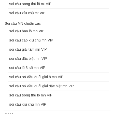
soi cầu song thủ lô mt VIP
soi cầu xíu chủ mt VIP
Soi cầu MN chuẩn xác
soi cầu bao lô mn VIP
soi cầu cặp xíu chủ mn VIP
soi cầu giải tám mn VIP
soi cầu đặc biệt mn VIP
soi cầu lô 3 số mn VIP
soi cầu sớ đầu đuôi giải 8 mn VIP
soi cầu sớ đầu đuôi giải đặc biệt mn VIP
soi cầu song thủ lô mn VIP
soi cầu xíu chủ mn VIP