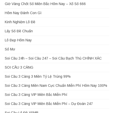
Giờ Vàng Chốt Số Miền Bắc Hôm Nay – Xổ Số 666
Hôm Nay Đánh Con Gì
Kinh Nghiệm Lô Đề
Lấy Số Đề Chuẩn
Lô Đẹp Hôm Nay
Sổ Mơ
Soi Cầu 24h – Soi Cầu 247 – Soi Cầu Bạch Thủ CHÍNH XÁC
SOI CẦU 3 CÀNG
Soi Cầu 3 Càng 3 Miền Tỷ Lệ Trúng 99%
Soi Cầu 3 Càng Miền Nam Cực Chuẩn Miễn Phí Hôm Nay 100%
Soi Cầu 3 Càng VIP Miền Bắc Miễn Phí
Soi Cầu 3 Càng VIP Miền Bắc Miễn Phí – Dự Đoán 247
Soi Cầu Lô Đề XSMB