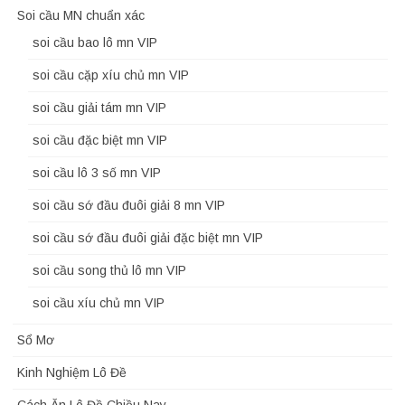
Soi cầu MN chuẩn xác
soi cầu bao lô mn VIP
soi cầu cặp xíu chủ mn VIP
soi cầu giải tám mn VIP
soi cầu đặc biệt mn VIP
soi cầu lô 3 số mn VIP
soi cầu sớ đầu đuôi giải 8 mn VIP
soi cầu sớ đầu đuôi giải đặc biệt mn VIP
soi cầu song thủ lô mn VIP
soi cầu xíu chủ mn VIP
Sổ Mơ
Kinh Nghiệm Lô Đề