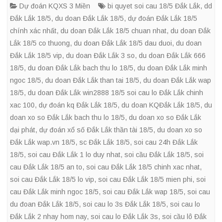
Dự đoán KQXS 3 Miền
bi quyet soi cau 18/5 Đắk Lắk
,
dd
Đắk Lắk 18/5
,
du doan Đắk Lắk 18/5
,
dự đoán Đắk Lắk 18/5
chính xác nhất
,
du doan Đắk Lắk 18/5 chuan nhat
,
du doan Đắk
Lắk 18/5 co thuong
,
du doan Đắk Lắk 18/5 dau duoi
,
du doan
Đắk Lắk 18/5 vip
,
du doan Đắk Lắk 3 so
,
du doan Đắk Lắk 666
18/5
,
du doan Đắk Lắk bach thu lo 18/5
,
du doan Đắk Lắk minh
ngoc 18/5
,
du doan Đắk Lắk than tai 18/5
,
du doan Đắk Lắk wap
18/5
,
du doan Đắk Lắk win2888 18/5 soi cau lo Đắk Lắk chinh
xac 100
,
dự đoán kq Đắk Lắk 18/5
,
du doan KQĐắk Lắk 18/5
,
du
doan xo so Đắk Lắk bach thu lo 18/5
,
du doan xo so Đắk Lắk
dại phát
,
dự đoán xổ số Đắk Lắk thần tài 18/5
,
du doan xo so
Đắk Lắk wap.vn 18/5
,
sc Đắk Lắk 18/5
,
soi cau 24h Đắk Lắk
18/5
,
soi cau Đắk Lắk 1 lo duy nhat
,
soi cầu Đắk Lắk 18/5
,
soi
cau Đắk Lắk 18/5 an to
,
soi cau Đắk Lắk 18/5 chinh xac nhat
,
soi cau Đắk Lắk 18/5 lo vip
,
soi cau Đắk Lắk 18/5 mien phi
,
soi
cau Đắk Lắk minh ngoc 18/5
,
soi cau Đắk Lắk wap 18/5
,
soi cau
du đoan Đắk Lắk 18/5
,
soi cau lo 3s Đắk Lắk 18/5
,
soi cau lo
Đắk Lắk 2 nhay hom nay
,
soi cau lo Đắk Lắk 3s
,
soi cầu lô Đắk