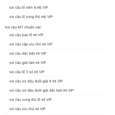
soi cầu lô xiên 4 mb VIP
soi cầu lô song thủ mb VIP
Soi cầu MT chuẩn xác
soi cầu bao lô mt VIP
soi cầu cặp xíu chủ mt VIP
soi cầu đặc biệt mt VIP
soi cầu giải tám mt VIP
soi cầu lô 3 số mt VIP
soi cầu sớ đầu đuôi giải 8 mt VIP
soi cầu sớ đầu đuôi giải đặc biệt mt VIP
soi cầu song thủ lô mt VIP
soi cầu xíu chủ mt VIP