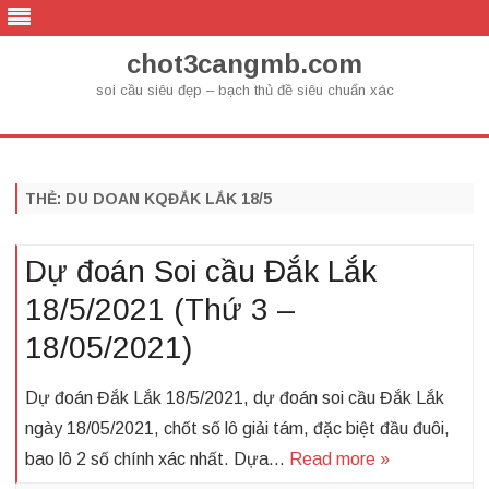
chot3cangmb.com
soi cầu siêu đẹp – bạch thủ đề siêu chuẩn xác
Skip
to
content
THẺ:
DU DOAN KQĐẮK LẮK 18/5
Dự đoán Soi cầu Đắk Lắk
18/5/2021 (Thứ 3 –
18/05/2021)
Dự đoán Đắk Lắk 18/5/2021, dự đoán soi cầu Đắk Lắk
ngày 18/05/2021, chốt số lô giải tám, đặc biệt đầu đuôi,
bao lô 2 số chính xác nhất. Dựa…
Read more »