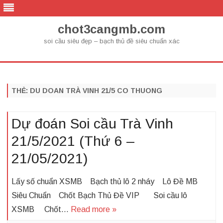
chot3cangmb.com
soi cầu siêu đẹp – bạch thủ đề siêu chuẩn xác
Skip
to
content
THẺ:
DU DOAN TRÀ VINH 21/5 CO THUONG
Dự đoán Soi cầu Trà Vinh
21/5/2021 (Thứ 6 –
21/05/2021)
Lấy số chuẩn XSMB Bạch thủ lô 2 nháy Lô Đề MB
Siêu Chuẩn Chốt Bạch Thủ Đề VIP Soi cầu lô
XSMB Chốt…
Read more »