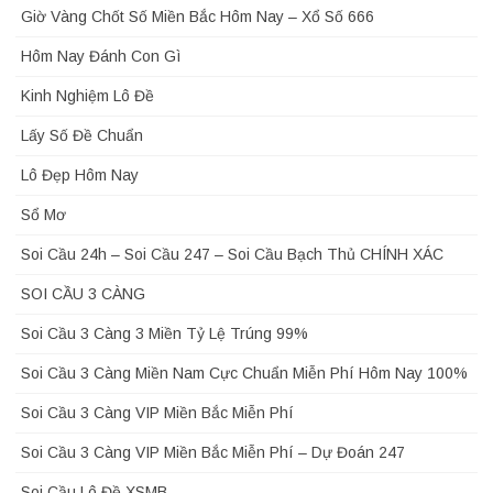
Giờ Vàng Chốt Số Miền Bắc Hôm Nay – Xổ Số 666
Hôm Nay Đánh Con Gì
Kinh Nghiệm Lô Đề
Lấy Số Đề Chuẩn
Lô Đẹp Hôm Nay
Sổ Mơ
Soi Cầu 24h – Soi Cầu 247 – Soi Cầu Bạch Thủ CHÍNH XÁC
SOI CẦU 3 CÀNG
Soi Cầu 3 Càng 3 Miền Tỷ Lệ Trúng 99%
Soi Cầu 3 Càng Miền Nam Cực Chuẩn Miễn Phí Hôm Nay 100%
Soi Cầu 3 Càng VIP Miền Bắc Miễn Phí
Soi Cầu 3 Càng VIP Miền Bắc Miễn Phí – Dự Đoán 247
Soi Cầu Lô Đề XSMB