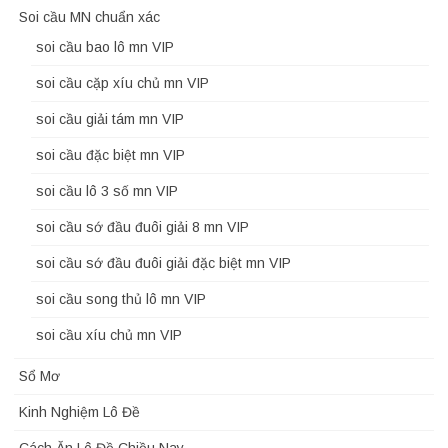
Soi cầu MN chuẩn xác
soi cầu bao lô mn VIP
soi cầu cặp xíu chủ mn VIP
soi cầu giải tám mn VIP
soi cầu đặc biệt mn VIP
soi cầu lô 3 số mn VIP
soi cầu sớ đầu đuôi giải 8 mn VIP
soi cầu sớ đầu đuôi giải đặc biệt mn VIP
soi cầu song thủ lô mn VIP
soi cầu xíu chủ mn VIP
Sổ Mơ
Kinh Nghiệm Lô Đề