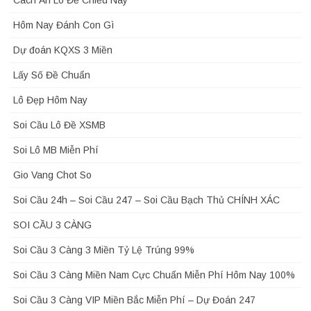
Cách Ăn Lô Đề Chiều Nay
Hôm Nay Đánh Con Gì
Dự đoán KQXS 3 Miền
Lấy Số Đề Chuẩn
Lô Đẹp Hôm Nay
Soi Cầu Lô Đề XSMB
Soi Lô MB Miễn Phí
Gio Vang Chot So
Soi Cầu 24h – Soi Cầu 247 – Soi Cầu Bạch Thủ CHÍNH XÁC
SOI CẦU 3 CÀNG
Soi Cầu 3 Càng 3 Miền Tỷ Lệ Trúng 99%
Soi Cầu 3 Càng Miền Nam Cực Chuẩn Miễn Phí Hôm Nay 100%
Soi Cầu 3 Càng VIP Miền Bắc Miễn Phí – Dự Đoán 247