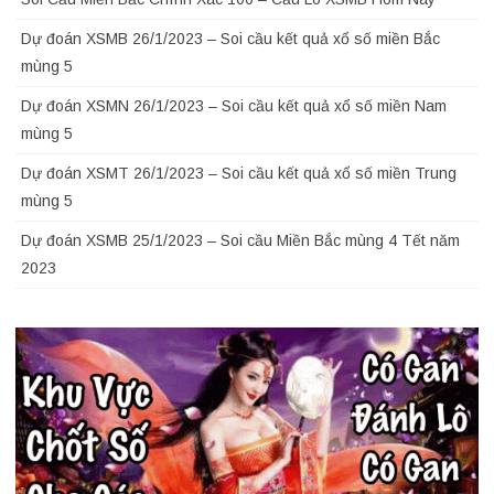
Dự đoán XSMB 26/1/2023 – Soi cầu kết quả xổ số miền Bắc
mùng 5
Dự đoán XSMN 26/1/2023 – Soi cầu kết quả xổ số miền Nam
mùng 5
Dự đoán XSMT 26/1/2023 – Soi cầu kết quả xổ số miền Trung
mùng 5
Dự đoán XSMB 25/1/2023 – Soi cầu Miền Bắc mùng 4 Tết năm
2023