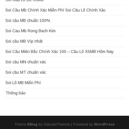
Soi Cầu Mb Chính Xác Miễn Phí Soi Cầu Lô Chính Xác
Soi cầu MB chuẩn 100%
Soi Cau Mb Rong Bach Kim
Soi cầu MB Víp nhất
Soi Cầu Miền Bắc Chính Xác 100 – Cầu Lô XSMB Hôm Nay
Soi cầu MN chuẩn xác
Soi cầu MT chuẩn xác
Soi Lô MB Miễn Phí
Thông báo
Theme
BMag
by GalussoThemes | Powered by
WordPress