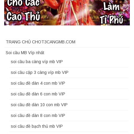
TRANG CHỦ CHOT3CANGMB.COM
Soi cầu MB Víp nhất
soi cầu ba càng víp mb VIP
soi cầu cặp 3 càng víp mb VIP
soi cầu đề dàn 4 con mb VIP
soi cầu đề dàn 6 con mb VIP
soi cầu đề dàn 10 con mb VIP
soi cầu đề dàn 8 con mb VIP
soi cầu đề bạch thủ mb VIP