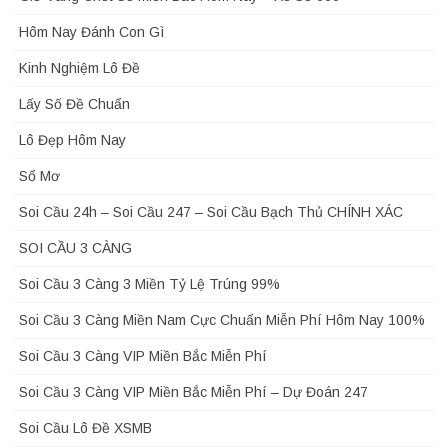
Hôm Nay Đánh Con Gì
Kinh Nghiệm Lô Đề
Lấy Số Đề Chuẩn
Lô Đẹp Hôm Nay
Sổ Mơ
Soi Cầu 24h – Soi Cầu 247 – Soi Cầu Bạch Thủ CHÍNH XÁC
SOI CẦU 3 CÀNG
Soi Cầu 3 Càng 3 Miền Tỷ Lệ Trúng 99%
Soi Cầu 3 Càng Miền Nam Cực Chuẩn Miễn Phí Hôm Nay 100%
Soi Cầu 3 Càng VIP Miền Bắc Miễn Phí
Soi Cầu 3 Càng VIP Miền Bắc Miễn Phí – Dự Đoán 247
Soi Cầu Lô Đề XSMB