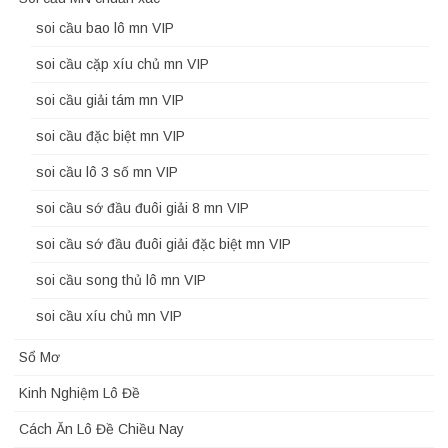
soi cầu bao lô mn VIP
soi cầu cặp xíu chủ mn VIP
soi cầu giải tám mn VIP
soi cầu đặc biệt mn VIP
soi cầu lô 3 số mn VIP
soi cầu sớ đầu đuôi giải 8 mn VIP
soi cầu sớ đầu đuôi giải đặc biệt mn VIP
soi cầu song thủ lô mn VIP
soi cầu xíu chủ mn VIP
Sổ Mơ
Kinh Nghiệm Lô Đề
Cách Ăn Lô Đề Chiều Nay