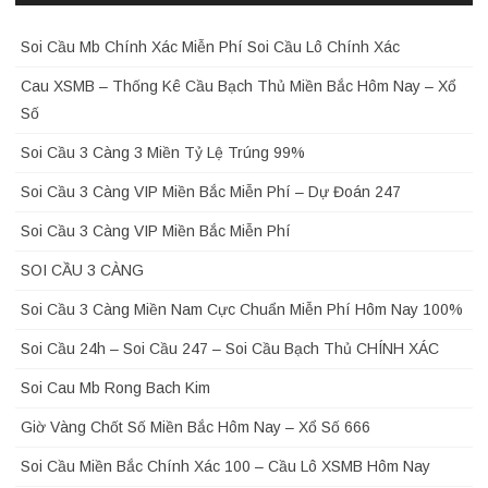
Soi Cầu Mb Chính Xác Miễn Phí Soi Cầu Lô Chính Xác
Cau XSMB – Thống Kê Cầu Bạch Thủ Miền Bắc Hôm Nay – Xổ
Số
Soi Cầu 3 Càng 3 Miền Tỷ Lệ Trúng 99%
Soi Cầu 3 Càng VIP Miền Bắc Miễn Phí – Dự Đoán 247
Soi Cầu 3 Càng VIP Miền Bắc Miễn Phí
SOI CẦU 3 CÀNG
Soi Cầu 3 Càng Miền Nam Cực Chuẩn Miễn Phí Hôm Nay 100%
Soi Cầu 24h – Soi Cầu 247 – Soi Cầu Bạch Thủ CHÍNH XÁC
Soi Cau Mb Rong Bach Kim
Giờ Vàng Chốt Số Miền Bắc Hôm Nay – Xổ Số 666
Soi Cầu Miền Bắc Chính Xác 100 – Cầu Lô XSMB Hôm Nay