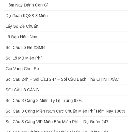
Hôm Nay Đánh Con Gì
Dự đoán KQXS 3 Miền
Lấy Số Đề Chuẩn
Lô Đẹp Hôm Nay
Soi Cầu Lô Đề XSMB
Soi Lô MB Miễn Phí
Gio Vang Chot So
Soi Cầu 24h – Soi Cầu 247 – Soi Cầu Bạch Thủ CHÍNH XÁC
SOI CẦU 3 CÀNG
Soi Cầu 3 Càng 3 Miền Tỷ Lệ Trúng 99%
Soi Cầu 3 Càng Miền Nam Cực Chuẩn Miễn Phí Hôm Nay 100%
Soi Cầu 3 Càng VIP Miền Bắc Miễn Phí – Dự Đoán 247