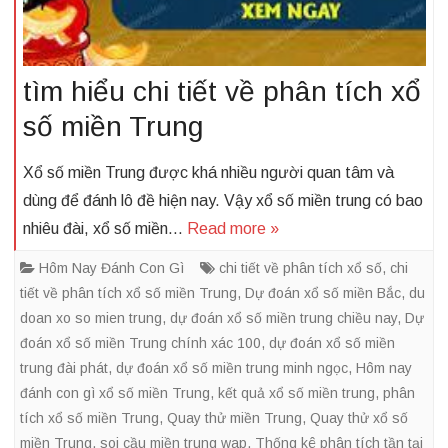
tìm hiểu chi tiết về phân tích xổ
số miền Trung
Xổ số miền Trung được khá nhiều người quan tâm và
dùng để đánh lô đề hiện nay. Vậy xổ số miền trung có bao
nhiêu đài, xổ số miền…
Read more »
Hôm Nay Đánh Con Gì
chi tiết về phân tích xổ số
,
chi
tiết về phân tích xổ số miền Trung
,
Dự đoán xổ số miền Bắc
,
du
doan xo so mien trung
,
dự đoán xổ số miền trung chiều nay
,
Dự
đoán xổ số miền Trung chính xác 100
,
dự đoán xổ số miền
trung đài phát
,
dự đoán xổ số miền trung minh ngọc
,
Hôm nay
đánh con gì xổ số miền Trung
,
kết quả xổ số miền trung
,
phân
tích xổ số miền Trung
,
Quay thử miền Trung
,
Quay thử xổ số
miền Trung
,
soi cầu miền trung wap
,
Thống kê phân tích tần tại