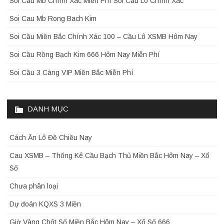
Soi Cầu Mb Chính Xác Miễn Phí Soi Cầu Lô Chính Xác
Soi Cau Mb Rong Bach Kim
Soi Cầu Miền Bắc Chính Xác 100 – Cầu Lô XSMB Hôm Nay
Soi Cầu Rồng Bạch Kim 666 Hôm Nay Miễn Phí
Soi Cầu 3 Càng VIP Miền Bắc Miễn Phí
DANH MỤC
Cách Ăn Lô Đề Chiều Nay
Cau XSMB – Thống Kê Cầu Bạch Thủ Miền Bắc Hôm Nay – Xổ
Số
Chưa phân loại
Dự đoán KQXS 3 Miền
Giờ Vàng Chốt Số Miền Bắc Hôm Nay – Xổ Số 666