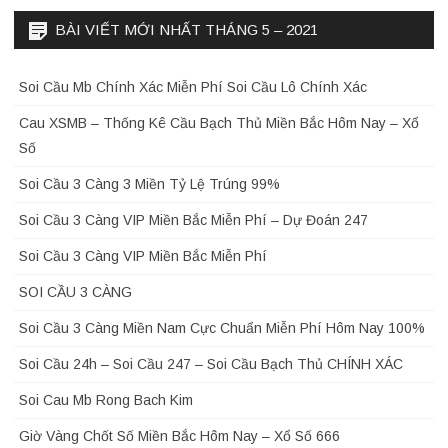
BÀI VIẾT MỚI NHẤT THÁNG 5 – 2021
Soi Cầu Mb Chính Xác Miễn Phí Soi Cầu Lô Chính Xác
Cau XSMB – Thống Kê Cầu Bạch Thủ Miền Bắc Hôm Nay – Xổ
Số
Soi Cầu 3 Càng 3 Miền Tỷ Lệ Trúng 99%
Soi Cầu 3 Càng VIP Miền Bắc Miễn Phí – Dự Đoán 247
Soi Cầu 3 Càng VIP Miền Bắc Miễn Phí
SOI CẦU 3 CÀNG
Soi Cầu 3 Càng Miền Nam Cực Chuẩn Miễn Phí Hôm Nay 100%
Soi Cầu 24h – Soi Cầu 247 – Soi Cầu Bạch Thủ CHÍNH XÁC
Soi Cau Mb Rong Bach Kim
Giờ Vàng Chốt Số Miền Bắc Hôm Nay – Xổ Số 666