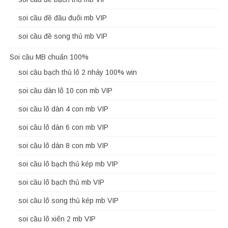
soi cầu đề đầu đuôi mb VIP
soi cầu đề song thủ mb VIP
Soi cầu MB chuẩn 100%
soi cầu bạch thủ lô 2 nháy 100% win
soi cầu dàn lô 10 con mb VIP
soi cầu lô dàn 4 con mb VIP
soi cầu lô dàn 6 con mb VIP
soi cầu lô dàn 8 con mb VIP
soi cầu lô bạch thủ kép mb VIP
soi cầu lô bạch thủ mb VIP
soi cầu lô song thủ kép mb VIP
soi cầu lô xiên 2 mb VIP