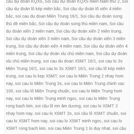
cầu dự đoán KQXS
,
Soi cầu dự đoán KQXS miền Nam thứ 2
,
Soi
cầu dự đoán lô kép miền bắc
,
Soi cầu dự đoán lô xiên 4 miền
bắc
,
soi cau du đoan Miền Trung 16/1
,
Soi cầu dự đoán song
thủ đề miền bắc
,
Soi cầu dự đoán song thủ miền nam
,
Soi cầu
dự đoán xiên 2 miền nam
,
Soi cầu dự đoán xiên 2 miền trung
,
Soi cầu dự đoán xiên 3 miền nam
,
Soi cầu dự đoán xiên 3 miền
trung
,
Soi cầu dự đoán xiên 4 miền nam
,
Soi cầu dự đoán xiên 4
miền trung
,
Soi cầu dự đoán xỉu chủ miền nam
,
Soi cầu dự đoán
xỉu chủ miền trung
,
soi cau du đoan XSMT 16/1
,
soi cau lo 3s
Miền Trung 16/1
,
soi cau lo 3s XSMT 16/1
,
soi cầu lô kép miền
trung
,
soi cau lo kep XSMT
,
soi cau lo Miền Trung 2 nhay hom
nay
,
soi cau lo Miền Trung 3s
,
soi cau lo Miền Trung chinh xac
100
,
soi cầu lô Miền Trung chuẩn
,
soi cau lo Miền Trung hom
nay
,
soi cau lo Miền Trung minh ngoc
,
soi cau lo Miền Trung
rong bach kim
,
soi cầu lô mn âm dương
,
soi cau lo XSMT 2
nhay hom nay
,
soi cau lo XSMT 3s
,
soi cầu lô XSMT chuẩn
,
soi
cau lo XSMT hom nay
,
soi cau lo XSMT minh ngoc
,
soi cau lo
XSMT rong bach kim
,
soi cau Miền Trung 1 lo duy nhat
,
soi cầu