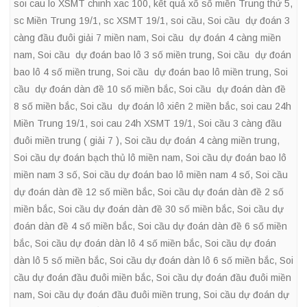
soi cau lo XSMT chinh xac 100
,
kết quả xổ số miền Trung thứ 5
,
sc Miền Trung 19/1
,
sc XSMT 19/1
,
soi cầu
,
Soi cầu dự đoán 3
càng đầu đuôi giải 7 miền nam
,
Soi cầu dự đoán 4 càng miền
nam
,
Soi cầu dự đoán bao lô 3 số miền trung
,
Soi cầu dự đoán
bao lô 4 số miền trung
,
Soi cầu dự đoán bao lô miền trung
,
Soi
cầu dự đoán dàn đề 10 số miền bắc
,
Soi cầu dự đoán dàn đề
8 số miền bắc
,
Soi cầu dự đoán lô xiên 2 miền bắc
,
soi cau 24h
Miền Trung 19/1
,
soi cau 24h XSMT 19/1
,
Soi cầu 3 càng đầu
đuôi miền trung ( giải 7 )
,
Soi cầu dự đoán 4 càng miền trung
,
Soi cầu dự đoán bạch thủ lô miền nam
,
Soi cầu dự đoán bao lô
miền nam 3 số
,
Soi cầu dự đoán bao lô miền nam 4 số
,
Soi cầu
dự đoán dàn đề 12 số miền bắc
,
Soi cầu dự đoán dàn đề 2 số
miền bắc
,
Soi cầu dự đoán dàn đề 30 số miền bắc
,
Soi cầu dự
đoán dàn đề 4 số miền bắc
,
Soi cầu dự đoán dàn đề 6 số miền
bắc
,
Soi cầu dự đoán dàn lô 4 số miền bắc
,
Soi cầu dự đoán
dàn lô 5 số miền bắc
,
Soi cầu dự đoán dàn lô 6 số miền bắc
,
Soi
cầu dự đoán đầu đuôi miền bắc
,
Soi cầu dự đoán đầu đuôi miền
nam
,
Soi cầu dự đoán đầu đuôi miền trung
,
Soi cầu dự đoán dự