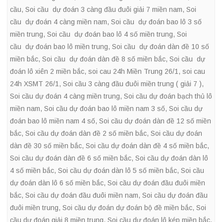
cầu
,
Soi cầu dự đoán 3 càng đầu đuôi giải 7 miền nam
,
Soi
cầu dự đoán 4 càng miền nam
,
Soi cầu dự đoán bao lô 3 số
miền trung
,
Soi cầu dự đoán bao lô 4 số miền trung
,
Soi
cầu dự đoán bao lô miền trung
,
Soi cầu dự đoán dàn đề 10 số
miền bắc
,
Soi cầu dự đoán dàn đề 8 số miền bắc
,
Soi cầu dự
đoán lô xiên 2 miền bắc
,
soi cau 24h Miền Trung 26/1
,
soi cau
24h XSMT 26/1
,
Soi cầu 3 càng đầu đuôi miền trung ( giải 7 )
,
Soi cầu dự đoán 4 càng miền trung
,
Soi cầu dự đoán bạch thủ lô
miền nam
,
Soi cầu dự đoán bao lô miền nam 3 số
,
Soi cầu dự
đoán bao lô miền nam 4 số
,
Soi cầu dự đoán dàn đề 12 số miền
bắc
,
Soi cầu dự đoán dàn đề 2 số miền bắc
,
Soi cầu dự đoán
dàn đề 30 số miền bắc
,
Soi cầu dự đoán dàn đề 4 số miền bắc
,
Soi cầu dự đoán dàn đề 6 số miền bắc
,
Soi cầu dự đoán dàn lô
4 số miền bắc
,
Soi cầu dự đoán dàn lô 5 số miền bắc
,
Soi cầu
dự đoán dàn lô 6 số miền bắc
,
Soi cầu dự đoán đầu đuôi miền
bắc
,
Soi cầu dự đoán đầu đuôi miền nam
,
Soi cầu dự đoán đầu
đuôi miền trung
,
Soi cầu dự đoán dự đoán bộ đề miền bắc
,
Soi
cầu dự đoán giải 8 miền trung
,
Soi cầu dự đoán lô kép miền bắc
,