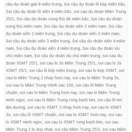
cầu dự đoán giải 8 miền trung
,
Soi cầu dự đoán lô kép miền bắc
,
Soi cầu dự đoán lô xiên 4 miền bắc
,
soi cau du đoan Miền Trung
25/1
,
Soi cầu dự đoán song thủ đề miền bắc
,
Soi cầu dự đoán
song thủ miền nam
,
Soi cầu dự đoán xiên 2 miền nam
,
Soi cầu
dự đoán xiên 2 miền trung
,
Soi cầu dự đoán xiên 3 miền nam
,
Soi cầu dự đoán xiên 3 miền trung
,
Soi cầu dự đoán xiên 4 miền
nam
,
Soi cầu dự đoán xiên 4 miền trung
,
Soi cầu dự đoán xỉu
chủ miền nam
,
Soi cầu dự đoán xỉu chủ miền trung
,
soi cau du
đoan XSMT 25/1
,
soi cau lo 3s Miền Trung 25/1
,
soi cau lo 3s
XSMT 25/1
,
soi cầu lô kép miền trung
,
soi cau lo kep XSMT
,
soi
cau lo Miền Trung 2 nhay hom nay
,
soi cau lo Miền Trung 3s
,
soi cau lo Miền Trung chinh xac 100
,
soi cầu lô Miền Trung
chuẩn
,
soi cau lo Miền Trung hom nay
,
soi cau lo Miền Trung
minh ngoc
,
soi cau lo Miền Trung rong bach kim
,
soi cầu lô mn
âm dương
,
soi cau lo XSMT 2 nhay hom nay
,
soi cau lo XSMT
3s
,
soi cầu lô XSMT chuẩn
,
soi cau lo XSMT hom nay
,
soi cau
lo XSMT minh ngoc
,
soi cau lo XSMT rong bach kim
,
soi cau
Miền Trung 1 lo duy nhat
,
soi cầu Miền Trung 25/1
,
soi cau Miền