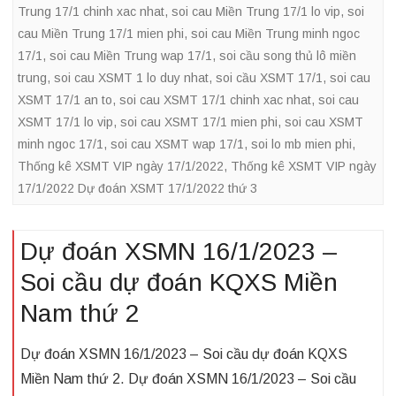
Trung 17/1 chinh xac nhat
,
soi cau Miền Trung 17/1 lo vip
,
soi
cau Miền Trung 17/1 mien phi
,
soi cau Miền Trung minh ngoc
17/1
,
soi cau Miền Trung wap 17/1
,
soi cầu song thủ lô miền
trung
,
soi cau XSMT 1 lo duy nhat
,
soi cầu XSMT 17/1
,
soi cau
XSMT 17/1 an to
,
soi cau XSMT 17/1 chinh xac nhat
,
soi cau
XSMT 17/1 lo vip
,
soi cau XSMT 17/1 mien phi
,
soi cau XSMT
minh ngoc 17/1
,
soi cau XSMT wap 17/1
,
soi lo mb mien phi
,
Thống kê XSMT VIP ngày 17/1/2022
,
Thống kê XSMT VIP ngày
17/1/2022 Dự đoán XSMT 17/1/2022 thứ 3
Dự đoán XSMN 16/1/2023 –
Soi cầu dự đoán KQXS Miền
Nam thứ 2
Dự đoán XSMN 16/1/2023 – Soi cầu dự đoán KQXS
Miền Nam thứ 2. Dự đoán XSMN 16/1/2023 – Soi cầu