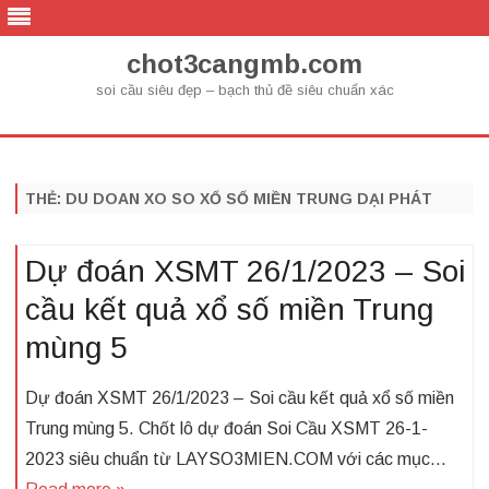
chot3cangmb.com
soi cầu siêu đẹp – bạch thủ đề siêu chuẩn xác
Skip
to
content
THẺ:
DU DOAN XO SO XỔ SỐ MIỀN TRUNG DẠI PHÁT
Dự đoán XSMT 26/1/2023 – Soi
cầu kết quả xổ số miền Trung
mùng 5
Dự đoán XSMT 26/1/2023 – Soi cầu kết quả xổ số miền
Trung mùng 5. Chốt lô dự đoán Soi Cầu XSMT 26-1-
2023 siêu chuẩn từ LAYSO3MIEN.COM với các mục…