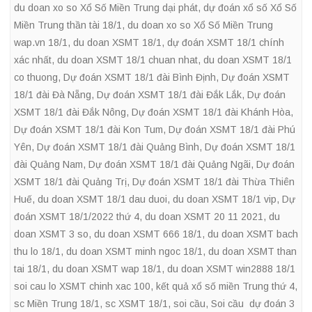
du doan xo so Xổ Số Miền Trung dại phát
,
dự đoán xổ số Xổ Số
Miền Trung thần tài 18/1
,
du doan xo so Xổ Số Miền Trung
wap.vn 18/1
,
du doan XSMT 18/1
,
dự đoán XSMT 18/1 chính
xác nhất
,
du doan XSMT 18/1 chuan nhat
,
du doan XSMT 18/1
co thuong
,
Dự đoán XSMT 18/1 đài Bình Định
,
Dự đoán XSMT
18/1 đài Đà Nẵng
,
Dự đoán XSMT 18/1 đài Đắk Lắk
,
Dự đoán
XSMT 18/1 đài Đắk Nông
,
Dự đoán XSMT 18/1 đài Khánh Hòa
,
Dự đoán XSMT 18/1 đài Kon Tum
,
Dự đoán XSMT 18/1 đài Phú
Yên
,
Dự đoán XSMT 18/1 đài Quảng Bình
,
Dự đoán XSMT 18/1
đài Quảng Nam
,
Dự đoán XSMT 18/1 đài Quảng Ngãi
,
Dự đoán
XSMT 18/1 đài Quảng Trị
,
Dự đoán XSMT 18/1 đài Thừa Thiên
Huế
,
du doan XSMT 18/1 dau duoi
,
du doan XSMT 18/1 vip
,
Dự
đoán XSMT 18/1/2022 thứ 4
,
du doan XSMT 20 11 2021
,
du
doan XSMT 3 so
,
du doan XSMT 666 18/1
,
du doan XSMT bach
thu lo 18/1
,
du doan XSMT minh ngoc 18/1
,
du doan XSMT than
tai 18/1
,
du doan XSMT wap 18/1
,
du doan XSMT win2888 18/1
soi cau lo XSMT chinh xac 100
,
kết quả xổ số miền Trung thứ 4
,
sc Miền Trung 18/1
,
sc XSMT 18/1
,
soi cầu
,
Soi cầu dự đoán 3