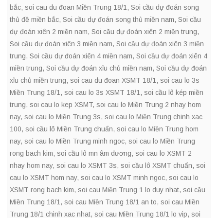
bắc
,
soi cau du đoan Miền Trung 18/1
,
Soi cầu dự đoán song
thủ đề miền bắc
,
Soi cầu dự đoán song thủ miền nam
,
Soi cầu
dự đoán xiên 2 miền nam
,
Soi cầu dự đoán xiên 2 miền trung
,
Soi cầu dự đoán xiên 3 miền nam
,
Soi cầu dự đoán xiên 3 miền
trung
,
Soi cầu dự đoán xiên 4 miền nam
,
Soi cầu dự đoán xiên 4
miền trung
,
Soi cầu dự đoán xỉu chủ miền nam
,
Soi cầu dự đoán
xỉu chủ miền trung
,
soi cau du đoan XSMT 18/1
,
soi cau lo 3s
Miền Trung 18/1
,
soi cau lo 3s XSMT 18/1
,
soi cầu lô kép miền
trung
,
soi cau lo kep XSMT
,
soi cau lo Miền Trung 2 nhay hom
nay
,
soi cau lo Miền Trung 3s
,
soi cau lo Miền Trung chinh xac
100
,
soi cầu lô Miền Trung chuẩn
,
soi cau lo Miền Trung hom
nay
,
soi cau lo Miền Trung minh ngoc
,
soi cau lo Miền Trung
rong bach kim
,
soi cầu lô mn âm dương
,
soi cau lo XSMT 2
nhay hom nay
,
soi cau lo XSMT 3s
,
soi cầu lô XSMT chuẩn
,
soi
cau lo XSMT hom nay
,
soi cau lo XSMT minh ngoc
,
soi cau lo
XSMT rong bach kim
,
soi cau Miền Trung 1 lo duy nhat
,
soi cầu
Miền Trung 18/1
,
soi cau Miền Trung 18/1 an to
,
soi cau Miền
Trung 18/1 chinh xac nhat
,
soi cau Miền Trung 18/1 lo vip
,
soi