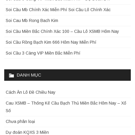
Soi Cầu Mb Chính Xác Miễn Phí Soi Cầu Lô Chính Xác
Soi Cau Mb Rong Bach Kim
Soi Cầu Miền Bắc Chính Xác 100 – Cầu Lô XSMB Hôm Nay
Soi Cầu Rồng Bạch Kim 666 Hôm Nay Miễn Phí
Soi Cầu 3 Càng VIP Miền Bắc Miễn Phí
DANH MỤC
Cách Ăn Lô Đề Chiều Nay
Cau XSMB – Thống Kê Cầu Bạch Thủ Miền Bắc Hôm Nay – Xổ
Số
Chưa phân loại
Dự đoán KQXS 3 Miền