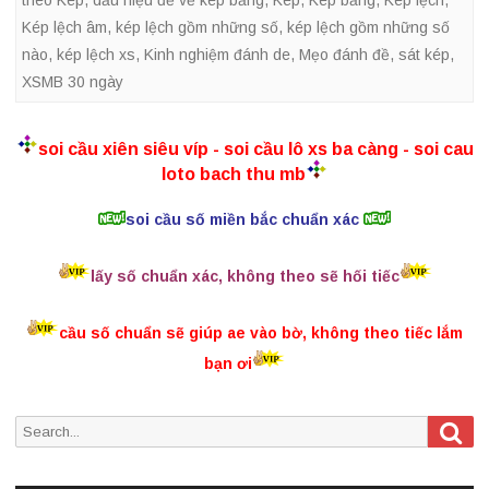
theo Kép
,
dấu hiệu đề về kép bằng
,
Kép
,
Kép bằng
,
Kép lệch
,
Kép lệch âm
,
kép lệch gồm những số
,
kép lệch gồm những số
nào
,
kép lệch xs
,
Kinh nghiệm đánh de
,
Mẹo đánh đề
,
sát kép
,
XSMB 30 ngày
soi cầu xiên siêu víp - soi cầu lô xs ba càng - soi cau
loto bach thu mb
soi cầu số miền bắc chuẩn xác
lấy số chuẩn xác, không theo sẽ hối tiếc
cầu số chuẩn sẽ giúp ae vào bờ, không theo tiếc lắm
bạn ơi
Sea
Search
for: