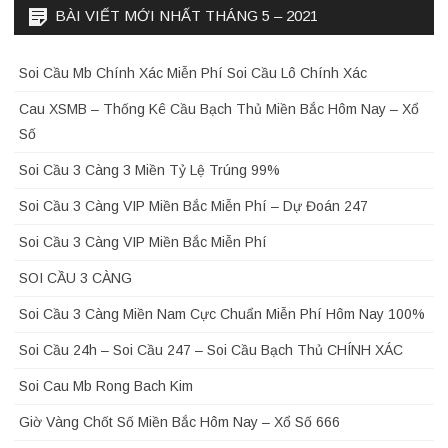
BÀI VIẾT MỚI NHẤT THÁNG 5 – 2021
Soi Cầu Mb Chính Xác Miễn Phí Soi Cầu Lô Chính Xác
Cau XSMB – Thống Kê Cầu Bạch Thủ Miền Bắc Hôm Nay – Xổ
Số
Soi Cầu 3 Càng 3 Miền Tỷ Lệ Trúng 99%
Soi Cầu 3 Càng VIP Miền Bắc Miễn Phí – Dự Đoán 247
Soi Cầu 3 Càng VIP Miền Bắc Miễn Phí
SOI CẦU 3 CÀNG
Soi Cầu 3 Càng Miền Nam Cực Chuẩn Miễn Phí Hôm Nay 100%
Soi Cầu 24h – Soi Cầu 247 – Soi Cầu Bạch Thủ CHÍNH XÁC
Soi Cau Mb Rong Bach Kim
Giờ Vàng Chốt Số Miền Bắc Hôm Nay – Xổ Số 666