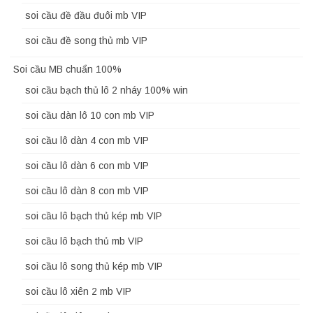
soi cầu đề đầu đuôi mb VIP
soi cầu đề song thủ mb VIP
Soi cầu MB chuẩn 100%
soi cầu bạch thủ lô 2 nháy 100% win
soi cầu dàn lô 10 con mb VIP
soi cầu lô dàn 4 con mb VIP
soi cầu lô dàn 6 con mb VIP
soi cầu lô dàn 8 con mb VIP
soi cầu lô bạch thủ kép mb VIP
soi cầu lô bạch thủ mb VIP
soi cầu lô song thủ kép mb VIP
soi cầu lô xiên 2 mb VIP