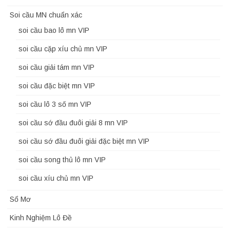
Soi cầu MN chuẩn xác
soi cầu bao lô mn VIP
soi cầu cặp xíu chủ mn VIP
soi cầu giải tám mn VIP
soi cầu đặc biệt mn VIP
soi cầu lô 3 số mn VIP
soi cầu sớ đầu đuôi giải 8 mn VIP
soi cầu sớ đầu đuôi giải đặc biệt mn VIP
soi cầu song thủ lô mn VIP
soi cầu xíu chủ mn VIP
Sổ Mơ
Kinh Nghiệm Lô Đề