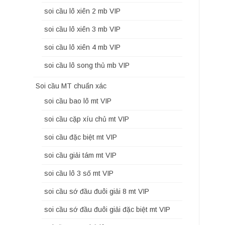
soi cầu lô xiên 2 mb VIP
soi cầu lô xiên 3 mb VIP
soi cầu lô xiên 4 mb VIP
soi cầu lô song thủ mb VIP
Soi cầu MT chuẩn xác
soi cầu bao lô mt VIP
soi cầu cặp xíu chủ mt VIP
soi cầu đặc biệt mt VIP
soi cầu giải tám mt VIP
soi cầu lô 3 số mt VIP
soi cầu sớ đầu đuôi giải 8 mt VIP
soi cầu sớ đầu đuôi giải đặc biệt mt VIP