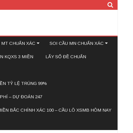
U MT CHUẨN XÁC
SOI CẦU MN CHUẨN XÁC
N KQXS 3 MIỀN
LẤY SỐ ĐỀ CHUẨN
 BAO LÔ MT VIP
SOI CẦU BAO LÔ MN VIP
 CẶP XÍU CHỦ MT
SOI CẦU CẶP XÍU CHỦ MN
VIP
IỀN TỶ LỆ TRÚNG 99%
ĐẶC BIỆT MT VIP
SOI CẦU GIẢI TÁM MN VIP
PHÍ – DỰ ĐOÁN 247
GIẢI TÁM MT VIP
SOI CẦU ĐẶC BIỆT MN VIP
MIỀN BẮC CHÍNH XÁC 100 – CẦU LÔ XSMB HÔM NAY
LÔ 3 SỐ MT VIP
SOI CẦU LÔ 3 SỐ MN VIP