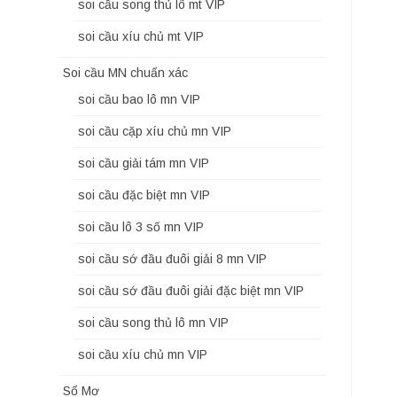
soi cầu song thủ lô mt VIP
soi cầu xíu chủ mt VIP
Soi cầu MN chuẩn xác
soi cầu bao lô mn VIP
soi cầu cặp xíu chủ mn VIP
soi cầu giải tám mn VIP
soi cầu đặc biệt mn VIP
soi cầu lô 3 số mn VIP
soi cầu sớ đầu đuôi giải 8 mn VIP
soi cầu sớ đầu đuôi giải đặc biệt mn VIP
soi cầu song thủ lô mn VIP
soi cầu xíu chủ mn VIP
Sổ Mơ