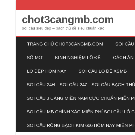
chot3cangmb.com
soi cầu siêu đẹp – bạch thủ đề siêu chuẩn xác
TRANG CHỦ CHOT3CANGMB.COM
SOI CẦU
SỔ MƠ
KINH NGHIỆM LÔ ĐỀ
CÁCH ĂN 
SOI CẦU 
VIP
LÔ ĐẸP HÔM NAY
SOI CẦU LÔ ĐỀ XSMB
SOI CẦU 
SOI CẦU 24H – SOI CẦU 247 – SOI CẦU BẠCH TH
MB VIP
SOI CẦU 3 CÀNG MIỀN NAM CỰC CHUẨN MIỄN P
SOI CẦU 
SOI CẦU MB CHÍNH XÁC MIỄN PHÍ SOI CẦU LÔ 
MB VIP
SOI CẦU RỒNG BẠCH KIM 666 HÔM NAY MIỄN PH
SOI CẦU 