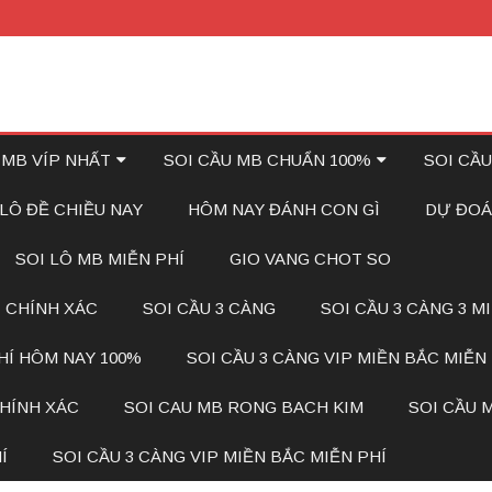
Skip
 MB VÍP NHẤT
SOI CẦU MB CHUẨN 100%
SOI CẦ
to
content
LÔ ĐỀ CHIỀU NAY
HÔM NAY ĐÁNH CON GÌ
DỰ ĐOÁ
BA CÀNG VÍP MB
SOI CẦU BẠCH THỦ LÔ 2
SOI CẦU
NHÁY 100% WIN
SOI LÔ MB MIỄN PHÍ
GIO VANG CHOT SO
SOI CẦU
CẶP 3 CÀNG VÍP
SOI CẦU DÀN LÔ 10 CON
VIP
Ủ CHÍNH XÁC
SOI CẦU 3 CÀNG
SOI CẦU 3 CÀNG 3 M
MB VIP
SOI CẦU 
HÍ HÔM NAY 100%
SOI CẦU 3 CÀNG VIP MIỀN BẮC MIỄN 
ĐỀ DÀN 4 CON
SOI CẦU LÔ DÀN 4 CON
SOI CẦU 
CHÍNH XÁC
SOI CAU MB RONG BACH KIM
SOI CẦU 
MB VIP
SOI CẦU 
Í
SOI CẦU 3 CÀNG VIP MIỀN BẮC MIỄN PHÍ
ĐỀ DÀN 6 CON
SOI CẦU LÔ DÀN 6 CON