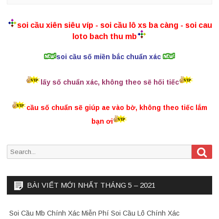
soi cầu xiên siêu víp - soi cầu lô xs ba càng - soi cau
loto bach thu mb
soi cầu số miền bắc chuẩn xác
lấy số chuẩn xác, không theo sẽ hối tiếc
cầu số chuẩn sẽ giúp ae vào bờ, không theo tiếc lắm
bạn ơi
Sea
Search
for:
BÀI VIẾT MỚI NHẤT THÁNG 5 – 2021
Soi Cầu Mb Chính Xác Miễn Phí Soi Cầu Lô Chính Xác