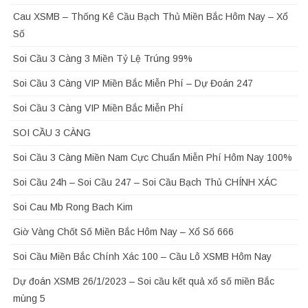
Cau XSMB – Thống Kê Cầu Bạch Thủ Miền Bắc Hôm Nay – Xổ
Số
Soi Cầu 3 Càng 3 Miền Tỷ Lệ Trúng 99%
Soi Cầu 3 Càng VIP Miền Bắc Miễn Phí – Dự Đoán 247
Soi Cầu 3 Càng VIP Miền Bắc Miễn Phí
SOI CẦU 3 CÀNG
Soi Cầu 3 Càng Miền Nam Cực Chuẩn Miễn Phí Hôm Nay 100%
Soi Cầu 24h – Soi Cầu 247 – Soi Cầu Bạch Thủ CHÍNH XÁC
Soi Cau Mb Rong Bach Kim
Giờ Vàng Chốt Số Miền Bắc Hôm Nay – Xổ Số 666
Soi Cầu Miền Bắc Chính Xác 100 – Cầu Lô XSMB Hôm Nay
Dự đoán XSMB 26/1/2023 – Soi cầu kết quả xổ số miền Bắc
mùng 5