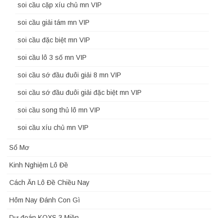
soi cầu cặp xíu chủ mn VIP
soi cầu giải tám mn VIP
soi cầu đặc biệt mn VIP
soi cầu lô 3 số mn VIP
soi cầu sớ đầu đuôi giải 8 mn VIP
soi cầu sớ đầu đuôi giải đặc biệt mn VIP
soi cầu song thủ lô mn VIP
soi cầu xíu chủ mn VIP
Sổ Mơ
Kinh Nghiệm Lô Đề
Cách Ăn Lô Đề Chiều Nay
Hôm Nay Đánh Con Gì
Dự đoán KQXS 3 Miền