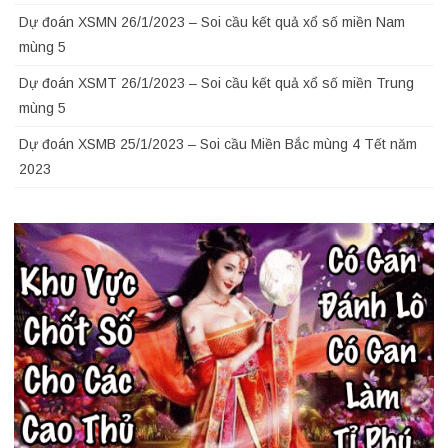
Dự đoán XSMN 26/1/2023 – Soi cầu kết quả xổ số miền Nam
mùng 5
Dự đoán XSMT 26/1/2023 – Soi cầu kết quả xổ số miền Trung
mùng 5
Dự đoán XSMB 25/1/2023 – Soi cầu Miền Bắc mùng 4 Tết năm
2023