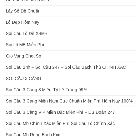
Lấy Số Đề Chuẩn
Lô Đẹp Hôm Nay
Soi Cầu Lô Đề XSMB
Soi Lô MB Miễn Phí
Gio Vang Chot So
Soi Cầu 24h – Soi Cầu 247 – Soi Cầu Bạch Thủ CHÍNH XÁC
SOI CẦU 3 CÀNG
Soi Cầu 3 Càng 3 Miền Tỷ Lệ Trúng 99%
Soi Cầu 3 Càng Miền Nam Cực Chuẩn Miễn Phí Hôm Nay 100%
Soi Cầu 3 Càng VIP Miền Bắc Miễn Phí – Dự Đoán 247
Soi Cầu Mb Chính Xác Miễn Phí Soi Cầu Lô Chính Xác
Soi Cau Mb Rong Bach Kim