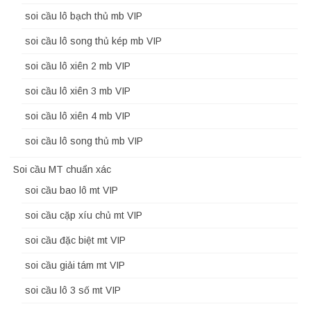
soi cầu lô bạch thủ mb VIP
soi cầu lô song thủ kép mb VIP
soi cầu lô xiên 2 mb VIP
soi cầu lô xiên 3 mb VIP
soi cầu lô xiên 4 mb VIP
soi cầu lô song thủ mb VIP
Soi cầu MT chuẩn xác
soi cầu bao lô mt VIP
soi cầu cặp xíu chủ mt VIP
soi cầu đặc biệt mt VIP
soi cầu giải tám mt VIP
soi cầu lô 3 số mt VIP