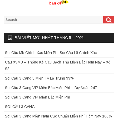
bạn ơi
Sea
Search
for:
BÀI VIẾT MỚI NHẤT THÁNG 5 – 2021
Soi Cầu Mb Chính Xác Miễn Phí Soi Cầu Lô Chính Xác
Cau XSMB – Thống Kê Cầu Bạch Thủ Miền Bắc Hôm Nay – Xổ
Số
Soi Cầu 3 Càng 3 Miền Tỷ Lệ Trúng 99%
Soi Cầu 3 Càng VIP Miền Bắc Miễn Phí – Dự Đoán 247
Soi Cầu 3 Càng VIP Miền Bắc Miễn Phí
SOI CẦU 3 CÀNG
Soi Cầu 3 Càng Miền Nam Cực Chuẩn Miễn Phí Hôm Nay 100%