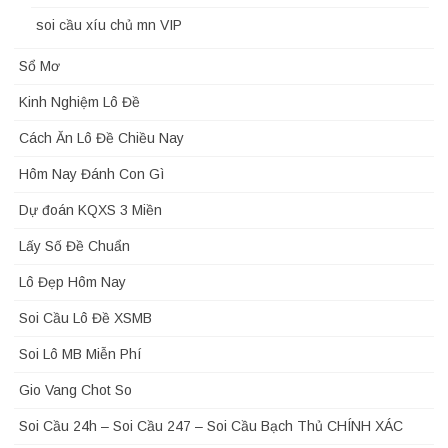
soi cầu xíu chủ mn VIP
Sổ Mơ
Kinh Nghiệm Lô Đề
Cách Ăn Lô Đề Chiều Nay
Hôm Nay Đánh Con Gì
Dự đoán KQXS 3 Miền
Lấy Số Đề Chuẩn
Lô Đẹp Hôm Nay
Soi Cầu Lô Đề XSMB
Soi Lô MB Miễn Phí
Gio Vang Chot So
Soi Cầu 24h – Soi Cầu 247 – Soi Cầu Bạch Thủ CHÍNH XÁC