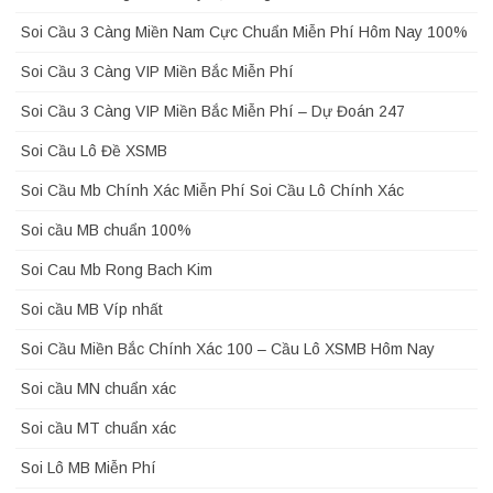
Soi Cầu 3 Càng Miền Nam Cực Chuẩn Miễn Phí Hôm Nay 100%
Soi Cầu 3 Càng VIP Miền Bắc Miễn Phí
Soi Cầu 3 Càng VIP Miền Bắc Miễn Phí – Dự Đoán 247
Soi Cầu Lô Đề XSMB
Soi Cầu Mb Chính Xác Miễn Phí Soi Cầu Lô Chính Xác
Soi cầu MB chuẩn 100%
Soi Cau Mb Rong Bach Kim
Soi cầu MB Víp nhất
Soi Cầu Miền Bắc Chính Xác 100 – Cầu Lô XSMB Hôm Nay
Soi cầu MN chuẩn xác
Soi cầu MT chuẩn xác
Soi Lô MB Miễn Phí