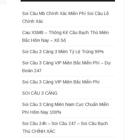
Soi Cầu Mb Chính Xác Miễn Phí Soi Cầu Lô
Chính Xác
Cau XSMB – Thống Kê Cầu Bạch Thủ Miền
Bắc Hôm Nay – Xổ Số
Soi Cầu 3 Càng 3 Miền Tỷ Lệ Trúng 99%
Soi Cầu 3 Càng VIP Miền Bắc Miễn Phí – Dự
Đoán 247
Soi Cầu 3 Càng VIP Miền Bắc Miễn Phí
SOI CẦU 3 CÀNG
Soi Cầu 3 Càng Miền Nam Cực Chuẩn Miễn
Phí Hôm Nay 100%
Soi Cầu 24h – Soi Cầu 247 – Soi Cầu Bạch
Thủ CHÍNH XÁC