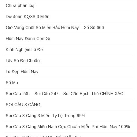
Chưa phân loại
Dự đoán KQXS 3 Miền
Giờ Vàng Chốt Số Miền Bắc Hôm Nay – Xổ Số 666
Hôm Nay Đánh Con Gì
Kinh Nghiệm Lô Đề
Lấy Số Đề Chuẩn
Lô Đẹp Hôm Nay
Sổ Mơ
Soi Cầu 24h – Soi Cầu 247 – Soi Cầu Bạch Thủ CHÍNH XÁC
SOI CẦU 3 CÀNG
Soi Cầu 3 Càng 3 Miền Tỷ Lệ Trúng 99%
Soi Cầu 3 Càng Miền Nam Cực Chuẩn Miễn Phí Hôm Nay 100%