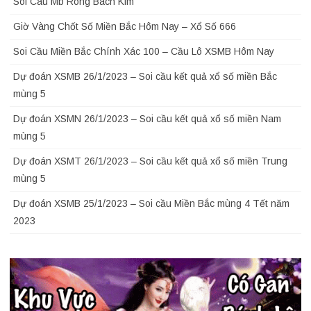
Soi Cau Mb Rong Bach Kim
Giờ Vàng Chốt Số Miền Bắc Hôm Nay – Xổ Số 666
Soi Cầu Miền Bắc Chính Xác 100 – Cầu Lô XSMB Hôm Nay
Dự đoán XSMB 26/1/2023 – Soi cầu kết quả xổ số miền Bắc
mùng 5
Dự đoán XSMN 26/1/2023 – Soi cầu kết quả xổ số miền Nam
mùng 5
Dự đoán XSMT 26/1/2023 – Soi cầu kết quả xổ số miền Trung
mùng 5
Dự đoán XSMB 25/1/2023 – Soi cầu Miền Bắc mùng 4 Tết năm
2023