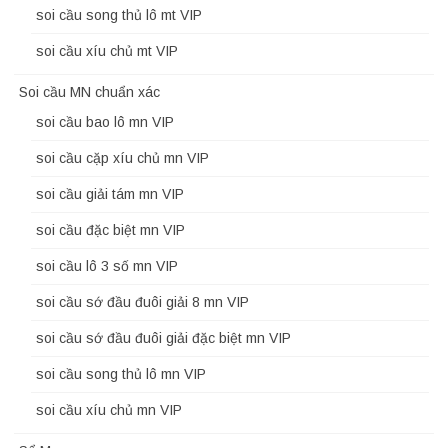
soi cầu song thủ lô mt VIP
soi cầu xíu chủ mt VIP
Soi cầu MN chuẩn xác
soi cầu bao lô mn VIP
soi cầu cặp xíu chủ mn VIP
soi cầu giải tám mn VIP
soi cầu đặc biệt mn VIP
soi cầu lô 3 số mn VIP
soi cầu sớ đầu đuôi giải 8 mn VIP
soi cầu sớ đầu đuôi giải đặc biệt mn VIP
soi cầu song thủ lô mn VIP
soi cầu xíu chủ mn VIP