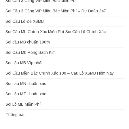
Soi Cầu 3 Càng VIP Miền Bắc Miễn Phí
Soi Cầu 3 Càng VIP Miền Bắc Miễn Phí – Dự Đoán 247
Soi Cầu Lô Đề XSMB
Soi Cầu Mb Chính Xác Miễn Phí Soi Cầu Lô Chính Xác
Soi cầu MB chuẩn 100%
Soi Cau Mb Rong Bach Kim
Soi cầu MB Víp nhất
Soi Cầu Miền Bắc Chính Xác 100 – Cầu Lô XSMB Hôm Nay
Soi cầu MN chuẩn xác
Soi cầu MT chuẩn xác
Soi Lô MB Miễn Phí
Thông báo