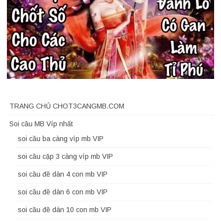
TRANG CHỦ CHOT3CANGMB.COM
Soi cầu MB Víp nhất
soi cầu ba càng víp mb VIP
soi cầu cặp 3 càng víp mb VIP
soi cầu đề dàn 4 con mb VIP
soi cầu đề dàn 6 con mb VIP
soi cầu đề dàn 10 con mb VIP